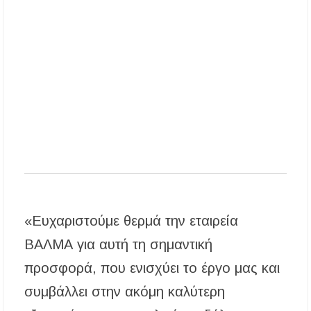
Το πρώτο Puppy Yoga έρχεται στην Χαλκιδική!
Ανοίγουν 40 θέσεις εργασίας στον Δήμο
Αριστοτέλη – Ποιες ειδικότητες ζητούνται
Χαλκιδική: Συνελήφθη 46χρονος επειδή
επέτρεψε στον ανήλικο γιο του να οδηγήσει
τζετ σκι
«Ευχαριστούμε θερμά την εταιρεία
ΒΑΛΜΑ για αυτή τη σημαντική
προσφορά, που ενισχύει το έργο μας και
συμβάλλει στην ακόμη καλύτερη