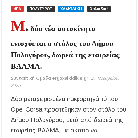
Μεταμόρφωση του Σωτήρος: Ο συμβολισμός
των σταφυλιών που ευλογούνται στις εκκλησίες
ΝΕΑ
ΠΟΛΥΓΥΡΟΣ
ΧΑΛΚΙΔΙΚΗ
Χαλκιδική
Μ
Μουσική Εκδήλωση της Φιλαρμονικής
ε δύο νέα αυτοκίνητα
Μεγάλης Παναγίας
ενισχύεται ο στόλος του Δήμου
Πτώση στις τιμές των καυσίμων: Κάτω από τα
2 ευρώ η αμόλυβδη μέσα στην εβδομάδα
Πολυγύρου, δωρεά της εταιρείας
ΒΑΛΜΑ.
ΔΥΠΑ: Νέες 8.000 θέσεις εργασίας για
ανέργους ηλικίας 55 έως 67 ετών – Στους
43.000 οι συνολικοί ωφελούμενοι
Συντακτική Ομάδα ergoxalkidikis.gr
27 Νοεμβρίου,
2025
Δεκαπενταύγουστος 2026 στη Μεγάλη Παναγία
Χαλκιδικής – Το πρόγραμμα των ιερών
Δύο μεταχειρισμένα ημιφορτηγά τύπου
ακολουθιών
Opel Corsa προστέθηκαν στον στόλο του
Η Φωτεινή Βελεσιώτου έρχεται στην
Ουρανούπολη για μια μοναδική συναυλία στον
Δήμου Πολυγύρου, μετά από δωρεά της
Πύργο
εταιρείας ΒΑΛΜΑ, με σκοπό να