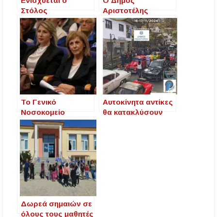
Ενισχύεται ο
Ο Δήμος
Στόλος
Αριστοτέλης
Απορριμματοφόρω
ενισχύεται με 5 νέα
ν του Δήμου:
οχήματα Πολιτικής
Δωρεά και Νέα
Προστασίας
Μίσθωση για
Καθαρότερη Πόλη
Το Γενικό
Αυτοκίνητα αντίκες
Νοσοκομείο
θα κατακλύσουν
Χαλκιδικής
τους δρόμους του
ενισχύεται από την
Δήμου Πολυγύρου!
ΠΚΜ με 1,5 εκ. σε
ιατρικό εξοπλισμό.
Δωρεά σημαιών σε
όλους τους μαθητές