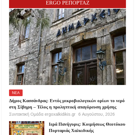
ERGO ΡΕΠΟΡΤΑΖ
ΝΕΑ
Δήμος Κασσάνδρας: Εντός μικροβιολογικών ορίων το νερό
στη Σίβηρη – Τέλος η προληπτική απαγόρευση χρήσης
Συντακτική Ομάδα ergoxalkidikis.gr
6 Αυγούστου, 2026
Ιερά Πανήγυρις: Κοιμήσεως Θεοτόκου
Πορταριάς Χαλκιδικής