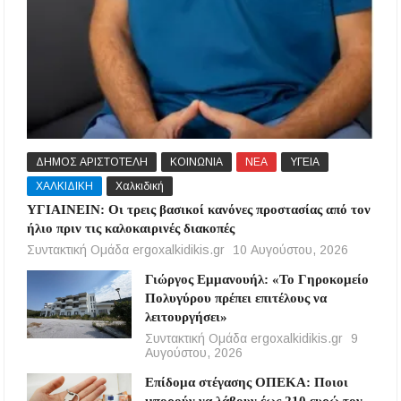
ΔΗΜΟΣ ΑΡΙΣΤΟΤΕΛΗ
ΚΟΙΝΩΝΙΑ
ΝΕΑ
ΥΓΕΙΑ
ΧΑΛΚΙΔΙΚΗ
Χαλκιδική
ΥΓΙΑΙΝΕΙΝ: Οι τρεις βασικοί κανόνες προστασίας από τον
ήλιο πριν τις καλοκαιρινές διακοπές
Συντακτική Ομάδα ergoxalkidikis.gr
10 Αυγούστου, 2026
Γιώργος Εμμανουήλ: «Το Γηροκομείο
Πολυγύρου πρέπει επιτέλους να
λειτουργήσει»
Συντακτική Ομάδα ergoxalkidikis.gr
9
Αυγούστου, 2026
Επίδομα στέγασης ΟΠΕΚΑ: Ποιοι