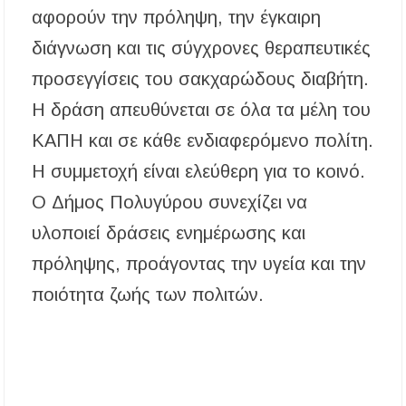
αφορούν την πρόληψη, την έγκαιρη
Λαϊκές μελωδίες στην πλατεία του Πολυγύρου
με την ορχήστρα «Το Λαϊκόν»
διάγνωση και τις σύγχρονες θεραπευτικές
προσεγγίσεις του σακχαρώδους διαβήτη.
Υποχρεωτικά μέσω τράπεζας τα ενοίκια από
την 1η Οκτωβρίου 2026 – Τι αλλάζει για
Η δράση απευθύνεται σε όλα τα μέλη του
ιδιοκτήτες και ενοικιαστές
ΚΑΠΗ και σε κάθε ενδιαφερόμενο πολίτη.
Η συμμετοχή είναι ελεύθερη για το κοινό.
Ο Δήμος Πολυγύρου συνεχίζει να
υλοποιεί δράσεις ενημέρωσης και
πρόληψης, προάγοντας την υγεία και την
ποιότητα ζωής των πολιτών.