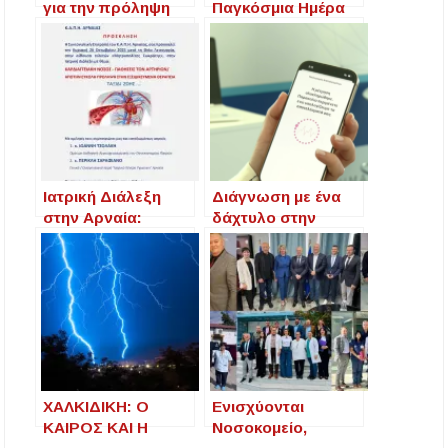
για την πρόληψη
Παγκόσμια Ημέρα
και έγκαιρη
Πρόληψης
διάγνωση του
Καρκίνου του
καρκίνου του
Μαστού: Το
μαστού, στον
Υγιαίνειν
Πολύγυρο.
υπενθυμίζει – Η
έγκαιρη διάγνωση
σώζει ζωές
Ιατρική Διάλεξη
Διάγνωση με ένα
στην Αρναία:
δάχτυλο στην
«Καρδιαγγειακή
κάμερα του κινητού
Νόσος – Από την
– Δείτε πώς
Εύκολη Πρόληψη
λειτουργεί η
στην Εξειδικευμένη
εφαρμογή
Θεραπεία»
ΧΑΛΚΙΔΙΚΗ: Ο
Ενισχύονται
ΚΑΙΡΟΣ ΚΑΙ Η
Νοσοκομείο,