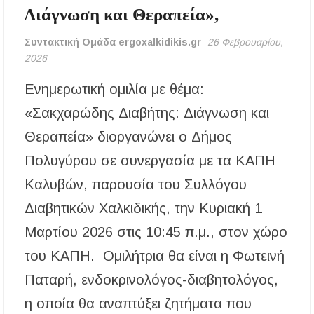
Διάγνωση και Θεραπεία»,
Χαλκιδική: Τραυματίστηκε οδηγός
μοτοσικλέτας σε τροχαίο στον δρόμο
Συντακτική Ομάδα ergoxalkidikis.gr
26 Φεβρουαρίου,
Ολυμπιάδας – Σταυρού
2026
Χαλκιδική: Τραυματίστηκε 8χρονος Βρετανός
Ενημερωτική ομιλία με θέμα:
ενώ έκανε βουτιά σε παραλία στο Παλιούρι
«Σακχαρώδης Διαβήτης: Διάγνωση και
Χαλκιδική: Απαγόρευση κυκλοφορίας σε
Θεραπεία» διοργανώνει ο Δήμος
δασικές περιοχές την Κυριακή 9 Αυγούστου
λόγω υψηλού κινδύνου πυρκαγιάς
Πολυγύρου σε συνεργασία με τα ΚΑΠΗ
Καλυβών, παρουσία του Συλλόγου
Η Ελένη Τσαλιγοπούλου στη Σιθωνία –
Συναυλία στο Γυμνάσιο Νέου Μαρμαρά
Διαβητικών Χαλκιδικής, την Κυριακή 1
Συναγερμός στον Στανό Χαλκιδικής: Απόπειρα
Μαρτίου 2026 στις 10:45 π.μ., στον χώρο
τηλεφωνικής εξαπάτησης ανηλίκου – Έκκληση
προς όλους τους γονείς
του ΚΑΠΗ. Ομιλήτρια θα είναι η Φωτεινή
Παταρή, ενδοκρινολόγος-διαβητολόγος,
Δράση περισυλλογής αδέσποτων ζώων στα
Πυργαδίκια Χαλκιδικής στις 12 Αυγούστου
η οποία θα αναπτύξει ζητήματα που