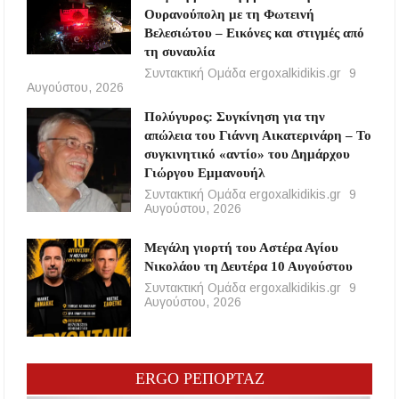
Ουρανούπολη με τη Φωτεινή
Βελεσιώτου – Εικόνες και στιγμές από
τη συναυλία
Συντακτική Ομάδα ergoxalkidikis.gr
9
Αυγούστου, 2026
Πολύγυρος: Συγκίνηση για την
απώλεια του Γιάννη Αικατερινάρη – Το
συγκινητικό «αντίο» του Δημάρχου
Γιώργου Εμμανουήλ
Συντακτική Ομάδα ergoxalkidikis.gr
9
Αυγούστου, 2026
Μεγάλη γιορτή του Αστέρα Αγίου
Νικολάου τη Δευτέρα 10 Αυγούστου
Συντακτική Ομάδα ergoxalkidikis.gr
9
Αυγούστου, 2026
ERGO ΡΕΠΟΡΤΑΖ