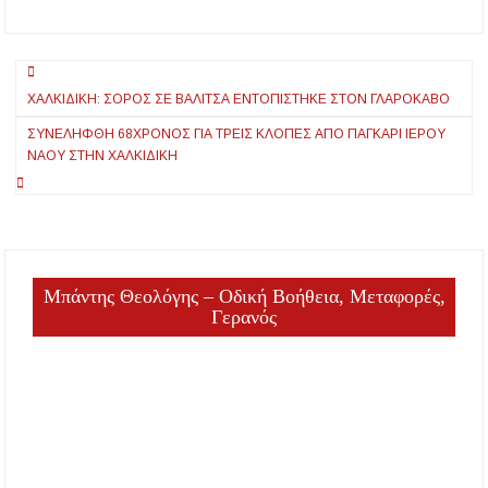
ΥΓΕΙΑ ΜΑΣ
Κέντρα Υγείας και
ΕΚΑΒ Χαλκιδικής
με 33 νέες θέσεις
Πλοήγηση
ΧΑΛΚΙΔΙΚΉ: ΣΟΡΌΣ ΣΕ ΒΑΛΊΤΣΑ ΕΝΤΟΠΊΣΤΗΚΕ ΣΤΟΝ ΓΛΑΡΌΚΑΒΟ
άρθρων
ΣΥΝΕΛΉΦΘΗ 68ΧΡΟΝΟΣ ΓΙΑ ΤΡΕΙΣ ΚΛΟΠΈΣ ΑΠΌ ΠΑΓΚΆΡΙ ΙΕΡΟΎ
ΝΑΟΎ ΣΤΗΝ ΧΑΛΚΙΔΙΚΗ
Μπάντης Θεολόγης – Οδική Βοήθεια, Μεταφορές,
Γερανός