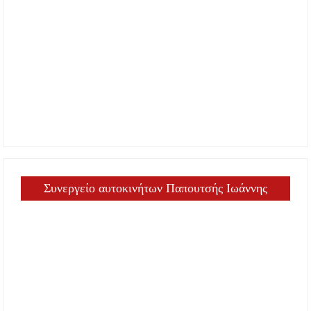
Συνεργείο αυτοκινήτων Παπουτσής Ιωάννης