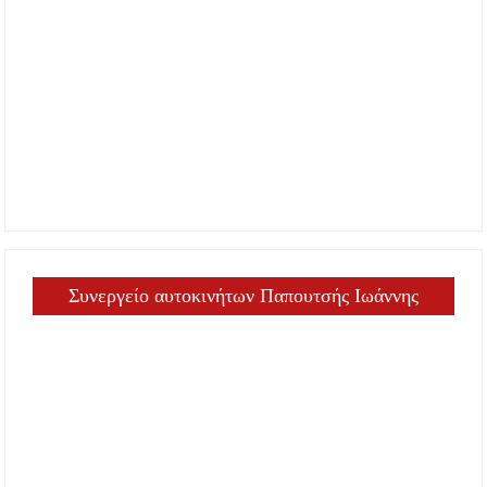
Συνεργείο αυτοκινήτων Παπουτσής Ιωάννης