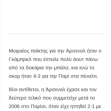
«Τουρισμός για Όλους 2026-2027»: Άνοιξαν οι
αιτήσεις – Ποιοι υποβάλλουν σήμερα αίτηση
ανά ΑΦΜ
Αναβαθμίζεται η πρόσβαση στο Δεβελίκι
Γοματίου με οδικό έργο 500.000 €
Ιωάννης Γιώργος: «Εγκρίθηκε η λειτουργία
εκτός έδρας τμήματος Σ.Α.Ε.Κ. στον Πολύγυρο
– Ένα σημαντικό βήμα για την πλήρη
επαναλειτουργία της δομής»
Μοιραίος παίκτης για την Άρσεναλ ήταν ο
Γκάμπριελ που έστειλε πολύ άουτ πάνω
από τα δοκάρια την μπάλα, και ενώ το
σκορ ήταν 4-3 για την Παρί στα πέναλτι.
Βίοι αντίθετοι, η Άρσεναλ έχασε και τον
δεύτερο τελικό που συμμετείχε μετά το
2006 στο Παρίσι, όταν είχε ηττηθεί 2-1 με