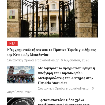
ΝΕΑ
Νέες χρηματοδοτήσεις από το Πράσινο Ταμείο για δήμους
της Κεντρικής Μακεδονίας
Συντακτική Ομάδα ergoxalkidikis.gr
6 Αυγούστου, 2026
Με λαμπρότητα πραγματοποιήθηκε η
πανήγυρη του Παρεκκλησίου
Μεταμορφώσεως του Σωτήρος στην
Παραλία Διονυσίου
Συντακτική Ομάδα ergoxalkidikis.gr
6
Αυγούστου, 2026
Έρευνα απαντάει: Πόσο χρόνο
κερδίζουμε υπερβαίνοντας το όριο