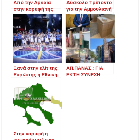
Από την Αρναία
Δύσκολο Τρίποντο
στην κορυφή της
για την Αμμουλιανή
Ευρώπης η Μαρία
– Στην Κορυφή με
Παπατζίκου
+8 από τη Δεύτερη
Ξανά στην ελίτ της
ΑΠ.ΠΑΝΑΣ : ΓΙΑ
Ευρώπης η Εθνική,
ΕΚΤΗ ΣΥΝΕΧΗ
χάλκινη από
ΧΡΟΝΙΑ ΝΕΟΣ
ατόφιο χρυσάφι
ΥΛΙΚΟΤΕΧΝΙΚΟΣ
μετά από 16 χρόνια
ΕΞΟΠΛΙΣΜΟΣ ΣΤΑ
ΣΧΟΛΕΙΑ ΤΗΣ
ΧΑΛΚΙΔΙΚΗΣ
Στην κορυφή η