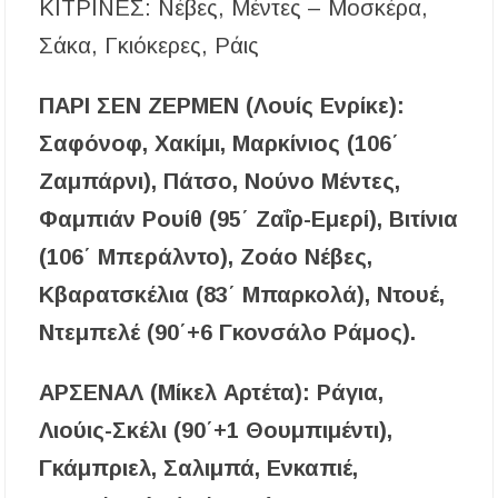
ΚΙΤΡΙΝΕΣ: Νέβες, Μέντες – Μοσκέρα,
Σάκα, Γκιόκερες, Ράις
ΠΑΡΙ ΣΕΝ ΖΕΡΜΕΝ (Λουίς Ενρίκε):
Σαφόνοφ, Χακίμι, Μαρκίνιος (106΄
Ζαμπάρνι), Πάτσο, Νούνο Μέντες,
Φαμπιάν Ρουίθ (95΄ Ζαΐρ-Εμερί), Βιτίνια
(106΄ Μπεράλντο), Ζοάο Νέβες,
Κβαρατσκέλια (83΄ Μπαρκολά), Ντουέ,
Ντεμπελέ (90΄+6 Γκονσάλο Ράμος).
ΑΡΣΕΝΑΛ (Μίκελ Αρτέτα): Ράγια,
Λιούις-Σκέλι (90΄+1 Θουμπιμέντι),
Γκάμπριελ, Σαλιμπά, Ενκαπιέ,