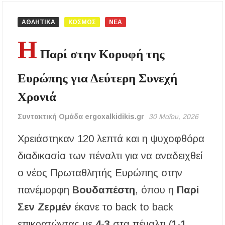
αναβάθμιση του Μουσικού Γυμνασίου Νέας
Προποντίδας
ΑΘΛΗΤΙΚΑ
ΚΟΣΜΟΣ
ΝΕΑ
Η
Δήμος Κασσάνδρας: Εντός μικροβιολογικών
ορίων το νερό στη Σίβηρη – Τέλος η
Παρί στην Κορυφή της
προληπτική απαγόρευση χρήσης
Ευρώπης για Δεύτερη Συνεχή
Ιερά Πανήγυρις: Κοιμήσεως Θεοτόκου
Πορταριάς Χαλκιδικής
Χρονιά
ΥΓΙΑΙΝΕΙΝ: Δωρεάν προληπτικές εξετάσεις
Συντακτική Ομάδα ergoxalkidikis.gr
30 Μαΐου, 2026
μέσω του προγράμματος «ΠΡΟΛΑΜΒΑΝΩ»
έως το 2030
Χρειάστηκαν 120 λεπτά και η ψυχοφθόρα
Σίβηρη Χαλκιδικής: Απαγόρευση χρήσης του
διαδικασία των πέναλτι για να αναδειχθεί
νερού για πόση μετά από μικροβιολογική
επιβάρυνση
ο νέος Πρωταθλητής Ευρώπης στην
πανέμορφη
Βουδαπέστη
, όπου η
Παρί
Χαλκιδική: Οι ουρές στα σύνορα των Ευζώνων
«φρενάρουν» τον τουρισμό – Πολύωρη αναμονή
Σεν Ζερμέν
έκανε το back to back
και απώλειες στις κρατήσεις
επικρατώντας με
4-3
στα πέναλτι (
1-1