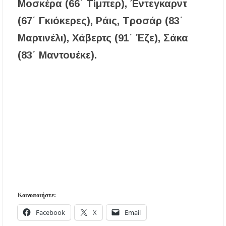
Μοσκέρα (66΄ Τίμπερ), Έντεγκαρντ
(67΄ Γκιόκερες), Ράις, Τροσάρ (83΄
Μαρτινέλι), Χάβερτς (91΄ Έζε), Σάκα
(83΄ Μαντουέκε).
Κοινοποιήστε:
Facebook
X
Email