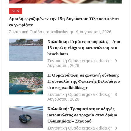
ΝΕΑ
Αμοιβή εργαζομένων την 15η Αυγούστου: Όλα όσα πρέπει
να γνωρίζετε
Συντακτική Ομάδα ergoxalkidikis.gr
9 Αυγούστου, 2026
Χαλκιδική: Γεμάτες οι παραλίες – Από
15 ευρώ η ελάχιστη κατανάλωση στα
beach bars
Συντακτική Ομάδα ergoxalkidikis.gr
9
Αυγούστου, 2026
Η Ουρανούπολη σε ζωντανή σύνδεση:
Η συναυλία της Φωτεινής Βελεσιώτου
στο ergoxalkidikis.gr
Συντακτική Ομάδα ergoxalkidikis.gr
8
Αυγούστου, 2026
Χαλκιδική: Τραυματίστηκε οδηγός
μοτοσικλέτας σε τροχαίο στον δρόμο
Ολυμπιάδας – Σταυρού
Συντακτική Ομάδα ergoxalkidikis.gr
8