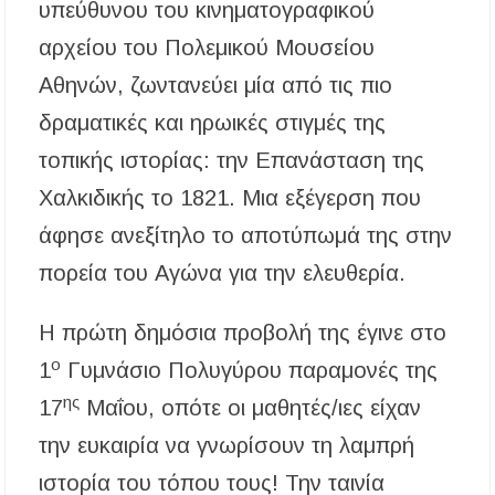
δικαιούχοι
υπεύθυνου του κινηματογραφικού
αρχείου του Πολεμικού Μουσείου
Κυνήγι 2026-2027: Πότε ανοίγει η κυνηγετική
περίοδος και πόσο κοστίζει η άδεια θήρας
Αθηνών, ζωντανεύει μία από τις πιο
δραματικές και ηρωικές στιγμές της
ΑΝ.ΕΤ.ΧΑ.: Παρατείνεται η προθεσμία
υποβολής προτάσεων στο πλαίσιο του LEADER
τοπικής ιστορίας: την Επανάσταση της
Χαλκιδικής το 1821. Μια εξέγερση που
Χαλκιδική: Διάσωση 49χρονης Γερμανίδας σε
δύσβατο σημείο στη Συκιά
άφησε ανεξίτηλο το αποτύπωμά της στην
πορεία του Αγώνα για την ελευθερία.
Έλεγχοι σε παραλίες της Χαλκιδικής:
Σφραγίστηκαν πέντε επιχειρήσεις στην
Κασσάνδρα
Η πρώτη δημόσια προβολή της έγινε στο
Χαλκιδική: Νεκρός 68χρονος λουόμενος στην
ο
1
Γυμνάσιο Πολυγύρου παραμονές της
παραλία της Νέας Ποτίδαιας
ης
17
Μαΐου, οπότε οι μαθητές/ιες είχαν
Χαλκιδική: Πρωταθλήτρια στις καταγγελίες
την ευκαιρία να γνωρίσουν τη λαμπρή
για παραλίες – Σφραγίσεις και πρόστιμα μετά
τους ελέγχους
ιστορία του τόπου τους! Την ταινία