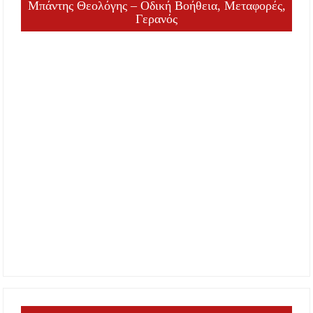
Μπάντης Θεολόγης – Οδική Βοήθεια, Μεταφορές,
Γερανός