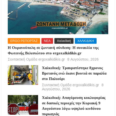
ERGO ΡΕΠΟΡΤΑΖ
ΝΕΑ
Χαλκιδική
ΧΑΛΚΙΔΙΚΗ
Η Ουρανούπολη σε ζωντανή σύνδεση: Η συναυλία της
Φωτεινής Βελεσιώτου στο ergoxalkidikis.gr
Συντακτική Ομάδα ergoxalkidikis.gr
8 Αυγούστου, 2026
Χαλκιδική: Τραυματίστηκε 8χρονος
Βρετανός ενώ έκανε βουτιά σε παραλία
στο Παλιούρι
Συντακτική Ομάδα ergoxalkidikis.gr
8
Αυγούστου, 2026
Χαλκιδική: Απαγόρευση κυκλοφορίας
σε δασικές περιοχές την Κυριακή 9
Αυγούστου λόγω υψηλού κινδύνου
πυρκαγιάς