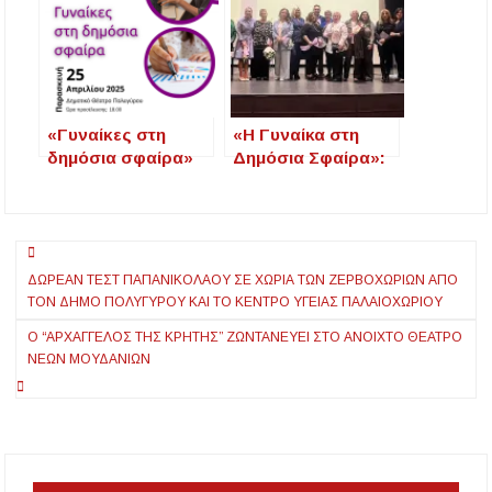
Ισπανική αγορά για
Πολιτισμού
την προβολή της
Ιερισσού
Χαλκιδικής.
«Γυναίκες στη
«Η Γυναίκα στη
δημόσια σφαίρα»
Δημόσια Σφαίρα»:
Επιτυχημένη
Εκδήλωση
Έμπνευσης και
Πλοήγηση
Ενδυνάμωσης στον
Πολύγυρο
ΔΩΡΕΆΝ ΤΕΣΤ ΠΑΠΑΝΙΚΟΛΆΟΥ ΣΕ ΧΩΡΙΆ ΤΩΝ ΖΕΡΒΟΧΩΡΊΩΝ ΑΠΌ
άρθρων
ΤΟΝ ΔΉΜΟ ΠΟΛΥΓΎΡΟΥ ΚΑΙ ΤΟ ΚΈΝΤΡΟ ΥΓΕΊΑΣ ΠΑΛΑΙΟΧΩΡΊΟΥ
Ο “ΑΡΧΆΓΓΕΛΟΣ ΤΗΣ ΚΡΉΤΗΣ” ΖΩΝΤΑΝΕΎΕΙ ΣΤΟ ΑΝΟΙΧΤΌ ΘΈΑΤΡΟ
ΝΈΩΝ ΜΟΥΔΑΝΙΏΝ