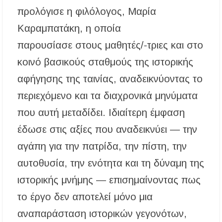
προλόγισε η φιλόλογος, Μαρία
Εγκρίθηκε η λειτουργία τμήματος της Σ.Α.Ε.Κ.
Μουδανιών στον Πολύγυρο– Δικαίωση της
διεκδίκησης του Δήμου Πολυγύρου
Καραμπατάκη, η οποία
παρουσίασε στους μαθητές/-τριες και στο
Η ΕΥΑΘ επεκτείνεται στη Χαλκιδική – Τι
αλλάζει με τον νέο νόμο για ύδρευση και
κοινό βασικούς σταθμούς της ιστορικής
αποχέτευση
αφήγησης της ταινίας, αναδεικνύοντας το
περιεχόμενο και τα διαχρονικά μηνύματα
που αυτή μεταδίδει. Ιδιαίτερη έμφαση
έδωσε στις αξίες που αναδεικνύει — την
αγάπη για την πατρίδα, την πίστη, την
αυτοθυσία, την ενότητα και τη δύναμη της
ιστορικής μνήμης — επισημαίνοντας πως
το έργο δεν αποτελεί μόνο μια
αναπαράσταση ιστορικών γεγονότων,