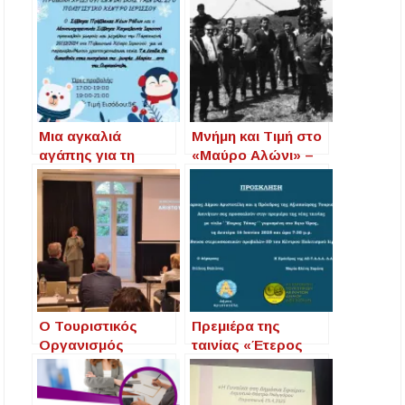
Μια αγκαλιά
Μνήμη και Τιμή στο
αγάπης για τη
«Μαύρο Αλώνι» –
Μαρία:
Εορτασμός της
Χριστουγεννιάτικη
Ιστορικής Επετείου
προβολή ταινίας
στην Ιερισσό
Ο Τουριστικός
Πρεμιέρα της
Οργανισμός
ταινίας «Έτερος
Χαλκιδικής
Τόπος» στην
επιχειρεί ξανά
αίθουσα 3D του
άνοιγμα στην
Κέντρου