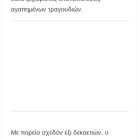
ΑΝ.ΕΤ.ΧΑ.: Παρατείνεται η προθεσμία
αγαπημένων τραγουδιών.
υποβολής προτάσεων στο πλαίσιο του LEADER
Χαλκιδική: Διάσωση 49χρονης Γερμανίδας σε
δύσβατο σημείο στη Συκιά
Με πορεία σχεδόν έξι δεκαετιών, ο