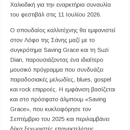
Χαλκιδική για την εναρκτήρια συναυλία
Συναγερμός στον Στανό Χαλκιδικής: Απόπειρα
του φεστιβάλ στις 11 Ιουλίου 2026.
τηλεφωνικής εξαπάτησης ανηλίκου – Έκκληση
προς όλους τους γονείς
Ο σπουδαίος καλλιτέχνης θα εμφανιστεί
Δράση περισυλλογής αδέσποτων ζώων στα
Πυργαδίκια Χαλκιδικής στις 12 Αυγούστου
στον Λόφο της Σάνης μαζί με το
συγκρότημα Saving Grace και τη Suzi
Λαϊκές μελωδίες στην πλατεία του Πολυγύρου
με την ορχήστρα «Το Λαϊκόν»
Dian, παρουσιάζοντας ένα ιδιαίτερο
μουσικό πρόγραμμα που συνδυάζει
Υποχρεωτικά μέσω τράπεζας τα ενοίκια από
την 1η Οκτωβρίου 2026 – Τι αλλάζει για
παραδοσιακές μελωδίες, blues, gospel
ιδιοκτήτες και ενοικιαστές
και rock επιρροές. Η εμφάνιση βασίζεται
Έως 30.000 ευρώ επιδότηση για αγορά
και στο πρόσφατο άλμπουμ «Saving
ηλεκτρικού οχήματος – Ποιοι είναι οι
δικαιούχοι
Grace», που κυκλοφόρησε τον
Κυνήγι 2026-2027: Πότε ανοίγει η κυνηγετική
Σεπτέμβριο του 2025 και περιλαμβάνει
περίοδος και πόσο κοστίζει η άδεια θήρας
δέκα ξεχωριστές επανεκτελέσεις