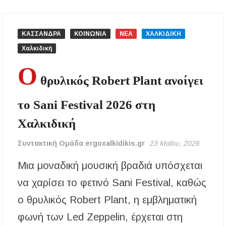
Χαλκιδική: Γεμάτες οι παραλίες – Από 15 ευρώ
η ελάχιστη κατανάλωση στα beach bars
ΚΑΣΣΑΝΔΡΑ
ΚΟΙΝΩΝΙΑ
ΝΕΑ
ΧΑΛΚΙΔΙΚΗ
Χαλκιδική
Η Ουρανούπολη σε ζωντανή σύνδεση: Η
συναυλία της Φωτεινής Βελεσιώτου στο
Ο
ergoxalkidikis.gr
θρυλικός Robert Plant ανοίγει
Χαλκιδική: Τραυματίστηκε οδηγός
το Sani Festival 2026 στη
μοτοσικλέτας σε τροχαίο στον δρόμο
Ολυμπιάδας – Σταυρού
Χαλκιδική
Χαλκιδική: Τραυματίστηκε 8χρονος Βρετανός
Συντακτική Ομάδα ergoxalkidikis.gr
23 Μαΐου, 2026
ενώ έκανε βουτιά σε παραλία στο Παλιούρι
Μια μοναδική μουσική βραδιά υπόσχεται
Χαλκιδική: Απαγόρευση κυκλοφορίας σε
δασικές περιοχές την Κυριακή 9 Αυγούστου
να χαρίσει το φετινό Sani Festival, καθώς
λόγω υψηλού κινδύνου πυρκαγιάς
ο θρυλικός Robert Plant, η εμβληματική
Η Ελένη Τσαλιγοπούλου στη Σιθωνία –
φωνή των Led Zeppelin, έρχεται στη
Συναυλία στο Γυμνάσιο Νέου Μαρμαρά