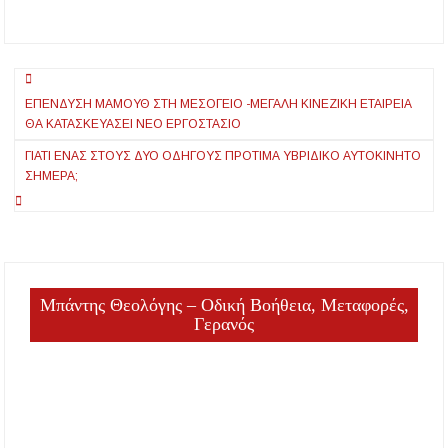
Νικολακοπούλου
“Να ‘ταν η χαρά
οικόπεδο”
Πλοήγηση
ΕΠΈΝΔΥΣΗ ΜΑΜΟΎΘ ΣΤΗ ΜΕΣΌΓΕΙΟ -ΜΕΓΆΛΗ ΚΙΝΕΖΙΚΉ ΕΤΑΙΡΕΊΑ
άρθρων
ΘΑ ΚΑΤΑΣΚΕΥΆΣΕΙ ΝΈΟ ΕΡΓΟΣΤΆΣΙΟ
ΓΙΑΤΊ ΈΝΑΣ ΣΤΟΥΣ ΔΎΟ ΟΔΗΓΟΎΣ ΠΡΟΤΙΜΆ ΥΒΡΙΔΙΚΌ ΑΥΤΟΚΊΝΗΤΟ
ΣΉΜΕΡΑ;
Μπάντης Θεολόγης – Οδική Βοήθεια, Μεταφορές,
Γερανός