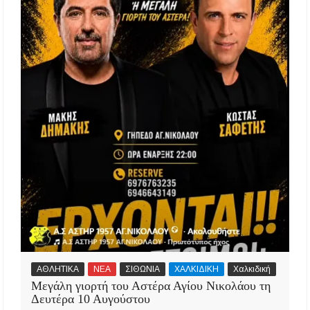
ΑΘΛΗΤΙΚΑ
ΝΕΑ
ΣΙΘΩΝΙΑ
ΧΑΛΚΙΔΙΚΗ
Χαλκιδική
Μεγάλη γιορτή του Αστέρα Αγίου Νικολάου τη
Δευτέρα 10 Αυγούστου