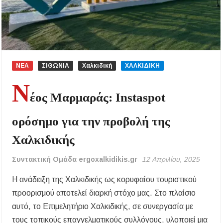
ΠΛΑΤΑΝΟΧΩΡΙ ΚΑΙ ΣΤΗ ΣΑΡΑΚΗΝΑ
Υπογράφηκε η σύμβαση για την ενεργειακή
αναβάθμιση του Μουσικού Γυμνασίου Νέας
Προποντίδας
ΝΕΑ
ΣΙΘΩΝΙΑ
Χαλκιδική
ΧΑΛΚΙΔΙΚΗ
Δήμος Κασσάνδρας: Εντός μικροβιολογικών
ορίων το νερό στη Σίβηρη – Τέλος η
Ν
προληπτική απαγόρευση χρήσης
έος Μαρμαράς: Instaspot
Ιερά Πανήγυρις: Κοιμήσεως Θεοτόκου
ορόσημο για την προβολή της
Πορταριάς Χαλκιδικής
Χαλκιδικής
ΥΓΙΑΙΝΕΙΝ: Δωρεάν προληπτικές εξετάσεις
μέσω του προγράμματος «ΠΡΟΛΑΜΒΑΝΩ»
έως το 2030
Συντακτική Ομάδα ergoxalkidikis.gr
12 Απριλίου, 2025
Η ανάδειξη της Χαλκιδικής ως κορυφαίου τουριστικού
Σίβηρη Χαλκιδικής: Απαγόρευση χρήσης του
νερού για πόση μετά από μικροβιολογική
προορισμού αποτελεί διαρκή στόχο μας. Στο πλαίσιο
επιβάρυνση
αυτό, το Επιμελητήριο Χαλκιδικής, σε συνεργασία με
τους τοπικούς επαγγελματικούς συλλόγους, υλοποιεί μια