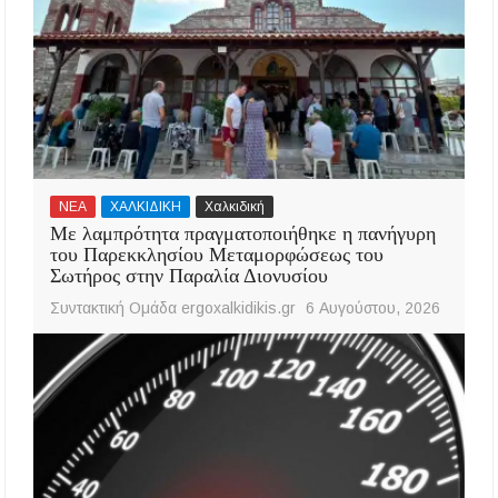
ΝΕΑ
ΧΑΛΚΙΔΙΚΗ
Χαλκιδική
Με λαμπρότητα πραγματοποιήθηκε η πανήγυρη
του Παρεκκλησίου Μεταμορφώσεως του
Σωτήρος στην Παραλία Διονυσίου
Συντακτική Ομάδα ergoxalkidikis.gr
6 Αυγούστου, 2026