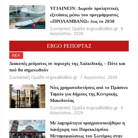
ΥΓΙΑΙΝΕΙΝ: Δωρεάν προληπτικές
εξετάσεις μέσω του προγράμματος
«ΠΡΟΛΑΜΒΑΝΩ» έως το 2030
Συντακτική Ομάδα ergoxalkidikis.gr
6
Αυγούστου, 2026
ERGO ΡΕΠΟΡΤΑΖ
ΝΕΑ
Διακοπές ρεύματος σε περιοχές της Χαλκιδικής – Πότε και
πού θα σημειωθούν
Συντακτική Ομάδα ergoxalkidikis.gr
7 Αυγούστου, 2026
Νέες χρηματοδοτήσεις από το Πράσινο
Ταμείο για δήμους της Κεντρικής
Μακεδονίας
Συντακτική Ομάδα ergoxalkidikis.gr
6
Αυγούστου, 2026
Με λαμπρότητα πραγματοποιήθηκε η
πανήγυρη του Παρεκκλησίου
Μεταμορφώσεως του Σωτήρος στην