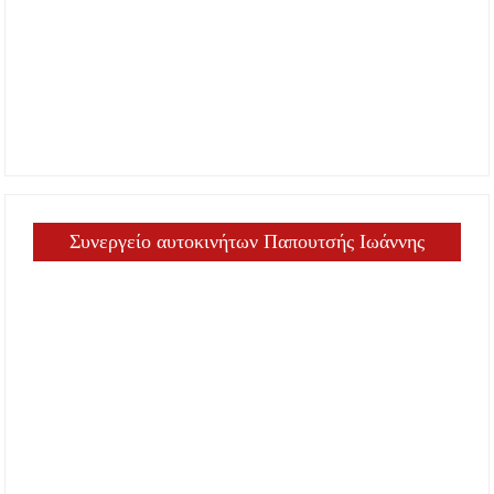
Ουρανούπολη για μια μοναδική συναυλία στον
Πύργο
«Τουρισμός για Όλους 2026-2027»: Άνοιξαν οι
αιτήσεις – Ποιοι υποβάλλουν σήμερα αίτηση
ανά ΑΦΜ
Αναβαθμίζεται η πρόσβαση στο Δεβελίκι
Γοματίου με οδικό έργο 500.000 €
Συνεργείο αυτοκινήτων Παπουτσής Ιωάννης