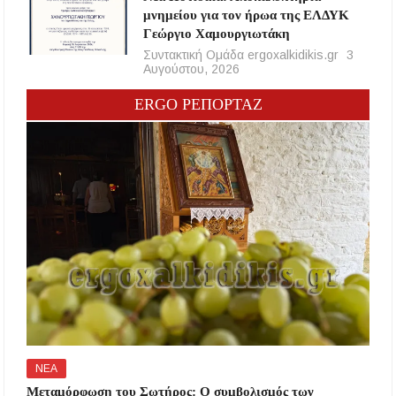
μνημείου για τον ήρωα της ΕΛΔΥΚ
Γεώργιο Χαμουργιωτάκη
Συντακτική Ομάδα ergoxalkidikis.gr
3
Αυγούστου, 2026
ERGO ΡΕΠΟΡΤΑΖ
ΝΕΑ
Μεταμόρφωση του Σωτήρος: Ο συμβολισμός των