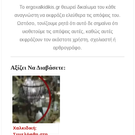
Ποιοι γονείς μπορούν να λάβουν voucher από τη
To ergoxalkidikis.gr θεωρεί δικαίωμα του κάθε
δράση «Νταντάδες της Γειτονιάς»
αναγνώστη να εκφράζει ελεύθερα τις απόψεις του.
Δήμος Αριστοτέλη: «Η αντιπολίτευση
Ωστόσο, τονίζουμε ρητά ότι αυτό δε σημαίνει ότι
καταφεύγει σε κινήσεις εντυπωσιασμού και
υιοθετούμε τις απόψεις αυτές, καθώς αυτές
αυτοδιαψεύδεται»
εκφράζουν τον εκάστοτε χρήστη, σχολιαστή ή
Πετροκέρασα: Δράση αγωγής υγείας με
αρθρογράφο.
έμφαση στην πρόληψη και την υγεία της
γυναίκας
Αξίζει Να Διαβάσετε:
Χαλκιδική:
Συνελήφθη στη