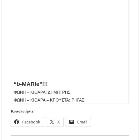
ΑΠ. ΠΑΝΑΣ: «Η ΧΑΛΚΙΔΙΚΗ ΧΡΕΙΑΖΕΤΑΙ
ΟΛΟΚΛΗΡΩΜΕΝΟ ΣΧΕΔΙΟ ΓΙΑ ΤΗ
ΔΙΑΒΡΩΣΗ, ΟΧΙ ΑΠΟΣΠΑΣΜΑΤΙΚΕΣ
ΠΑΡΕΜΒΑΣΕΙΣ
Το πρώτο Puppy Yoga έρχεται στην Χαλκιδική!
Ανοίγουν 40 θέσεις εργασίας στον Δήμο
Αριστοτέλη – Ποιες ειδικότητες ζητούνται
Χαλκιδική: Συνελήφθη 46χρονος επειδή
επέτρεψε στον ανήλικο γιο του να οδηγήσει
τζετ σκι
“b-MARIe”!!!
ΦΩΝΗ – ΚΙΘΑΡΑ: ΔΗΜΗΤΡΗΣ
Η γενιά των 45+ επιστρέφει στα μπαρ: Το νέο
ΦΩΝΗ – ΚΙΘΑΡΑ – ΚΡΟΥΣΤΑ: ΡΗΓΑΣ
κοινό που γεμίζει τις πίστες πριν τις 8 το βράδυ
Κοινοποιήστε:
Βαριές καμπάνες για ιδιοκτήτες σκύλων χωρίς
Facebook
X
Email
λουρί – Πρόστιμα 300 ευρώ
Έως 500€ τον μήνα για τη φροντίδα βρεφών: