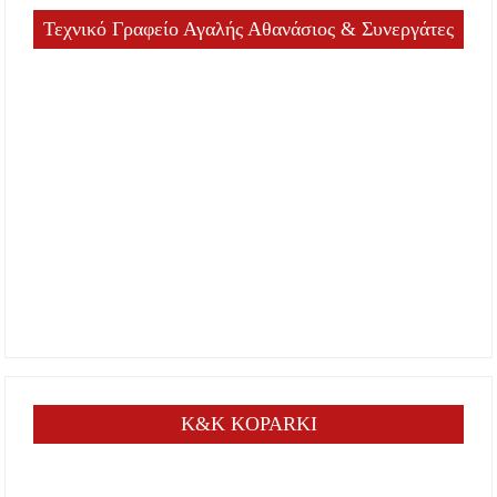
Τεχνικό Γραφείο Αγαλής Αθανάσιος & Συνεργάτες
K&K KOPARKI