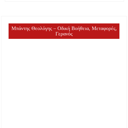
Μπάντης Θεολόγης – Οδική Βοήθεια, Μεταφορές,
Γερανός