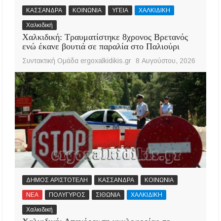
ΚΑΣΣΑΝΔΡΑ
ΚΟΙΝΩΝΙΑ
ΥΓΕΙΑ
ΧΑΛΚΙΔΙΚΗ
Χαλκιδική
Χαλκιδική: Τραυματίστηκε 8χρονος Βρετανός
ενώ έκανε βουτιά σε παραλία στο Παλιούρι
Συντακτική Ομάδα ergoxalkidikis.gr
8 Αυγούστου, 2026
ΔΗΜΟΣ ΑΡΙΣΤΟΤΕΛΗ
ΚΑΣΣΑΝΔΡΑ
ΚΟΙΝΩΝΙΑ
ΝΕΑ
ΠΟΛΥΓΥΡΟΣ
ΣΙΘΩΝΙΑ
ΧΑΛΚΙΔΙΚΗ
Χαλκιδική