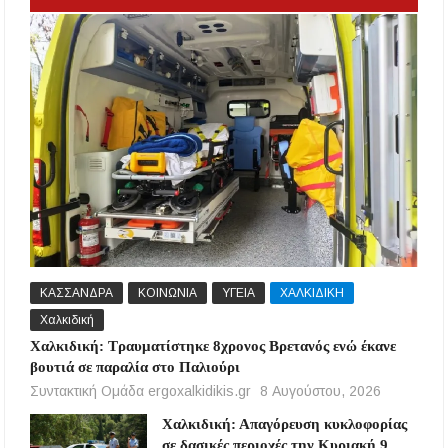
ΚΑΣΣΑΝΔΡΑ
ΚΟΙΝΩΝΙΑ
ΥΓΕΙΑ
ΧΑΛΚΙΔΙΚΗ
Χαλκιδική
Χαλκιδική: Τραυματίστηκε 8χρονος Βρετανός ενώ έκανε
βουτιά σε παραλία στο Παλιούρι
Συντακτική Ομάδα ergoxalkidikis.gr
8 Αυγούστου, 2026
Χαλκιδική: Απαγόρευση κυκλοφορίας
σε δασικές περιοχές την Κυριακή 9