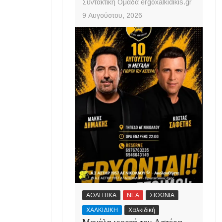
Συντακτική Ομάδα ergoxalkidikis.gr
9 Αυγούστου, 2026
ΑΘΛΗΤΙΚΑ
ΝΕΑ
ΣΙΘΩΝΙΑ
ΧΑΛΚΙΔΙΚΗ
Χαλκιδική
Μεγάλη γιορτή του Αστέρα