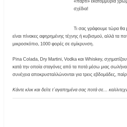
«πάρτι» εκατομμύρια χρώμ
Χαλκιδική: Διάσωση 49χρονης Γερμανίδας σε δύσβατο σημείο στη 
σχέδια!
Έλεγχοι σε παραλίες της Χαλκιδικής: Σφραγίστηκαν πέντε επιχειρ
Χαλκιδική: Νεκρός 68χρονος λουόμενος στην παραλία της Νέας Ποτ
Τι σας γράφουμε τώρα θα μ
Χαλκιδική: Πρωταθλήτρια στις καταγγελίες για παραλίες – Σφραγίσ
είναι πίνακες αφηρημένης τέχνης ή κυβισμού, αλλά τα πο
μικροσκόπιο, 1000 φορές σε σμίκρυνση.
Pina Colada, Dry Martini, Vodka και Whiskey, σχηματίζο
κατά την οποία σταγόνες από τα ποτά μέσω μιας σωλήνας,
συνέχεια αποκρυσταλλώνονται για τρεις εβδομάδες, παίρ
Κάντε κλικ και δείτε τ΄αγαπημένα σας ποτά σε… καλλιτεχ