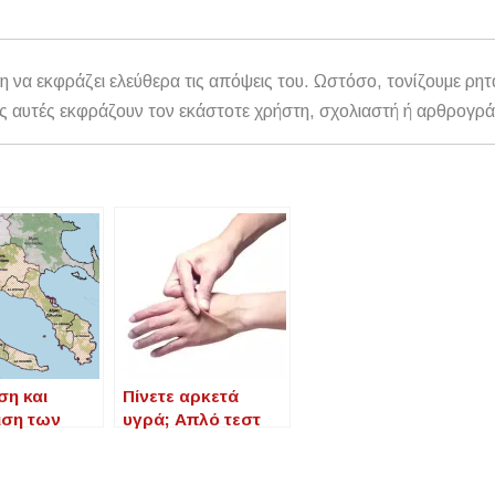
η να εκφράζει ελεύθερα τις απόψεις του. Ωστόσο, τονίζουμε ρητ
αθώς αυτές εκφράζουν τον εκάστοτε χρήστη, σχολιαστή ή αρθρογρ
ση και
Πίνετε αρκετά
ιση των
υγρά; Απλό τεστ
ν και των
στο χέρι δείχνει αν
ν του
είστε
για τα
αφυδατωμένοι