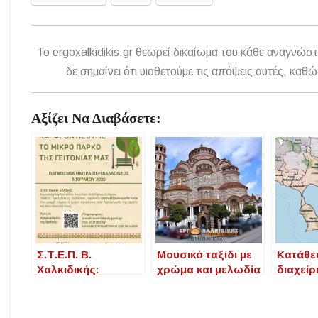
To ergoxalkidikis.gr θεωρεί δικαίωμα του κάθε αναγνώστ
δε σημαίνει ότι υιοθετούμε τις απόψεις αυτές, κ
Αξίζει Να Διαβάσετε:
Σ.Τ.Ε.Π. Β.
Μουσικό ταξίδι με
Κατάθε
Χαλκιδικής:
χρώμα και μελωδία
διαχείρ
Υιοθεσία του
– Εκδήλωση στον
σχολίω
Πάρκου
Ι.Ν. Παναγίας
απόψεω
Παλαιόχωρας με
Κορυφινής
κοινού 