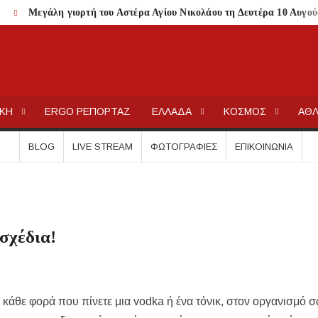
α
Μεγάλη γιορτή του Αστέρα Αγίου Νικολάου τη Δευτέρα 10 Αυγο
ετε
λωση στα beach bars
σιώτου στο ergoxalkidikis.gr
ΕΡΓΟΧΑΛΚ
Ειδήσεις και Νέα για την Ελλάδα και τον κόσμο.
δρόμο Ολυμπιάδας – Σταυρού
ΙΚΗ
ERGO ΡΕΠΟΡΤΑΖ
ΕΛΛΑΔΑ
ΚΟΣΜΟΣ
ΑΘΛ
παραλία στο Παλιούρι
ιακή 9 Αυγούστου λόγω υψηλού κινδύνου πυρκαγιάς
BLOG
LIVE STREAM
ΦΩΤΟΓΡΑΦΊΕΣ
ΕΠΙΚΟΙΝΩΝΊΑ
ου Μαρμαρά
σης ανηλίκου – Έκκληση προς όλους τους γονείς
στις 12 Αυγούστου
 Λαϊκόν»
σχέδια!
 Τι αλλάζει για ιδιοκτήτες και ενοικιαστές
είναι οι δικαιούχοι
τίζει η άδεια θήρας
κάθε φορά που πίνετε μια vodka ή ένα τόνικ, στον οργανισμό 
λαίσιο του LEADER