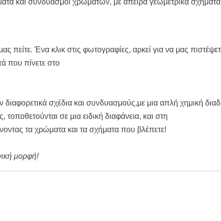
ατα και συνδυασμοί χρωμάτων, με άπειρα γεωμετρικά σχήματα
Συκιά
ήσεις στην Κασσάνδρα
ίδαιας
ας πείτε. Ένα κλικ στις φωτογραφίες, αρκεί για να μας πιστέψετ
εις και πρόστιμα μετά τους ελέγχους
τά που πίνετε στο
υν διαφορετικά σχέδια και συνδυασμούς,με μια απλή χημική διαδ
 τοποθετούνται σε μια ειδική διαφάνεια, και στη
νοντας τα χρώματα και τα σχήματα που βλέπετε!
νική μορφή!