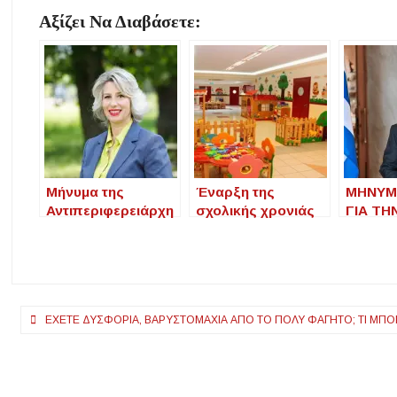
Αξίζει Να Διαβάσετε:
Μήνυμα της
Έναρξη της
ΜΗΝΥΜ
Αντιπεριφερειάρχη
σχολικής χρονιάς
ΓΙΑ ΤΗ
Π.Ε. Χαλκιδικής για
για τους
ΤΗΣ Ν
την έναρξη της
βρεφονηπιακούς
ΣΧΟΛΙ
νέας σχολικής
και παιδικούς
ΧΡΟΝΙ
χρονιάς
σταθμούς – Πότε
ανοίγουν τα
Πλοήγηση
ΈΧΕΤΕ ΔΥΣΦΟΡΊΑ, ΒΑΡΥΣΤΟΜΑΧΙΆ ΑΠΌ ΤΟ ΠΟΛΎ ΦΑΓΗΤΌ; ΤΙ ΜΠΟΡ
σχολεία
άρθρων