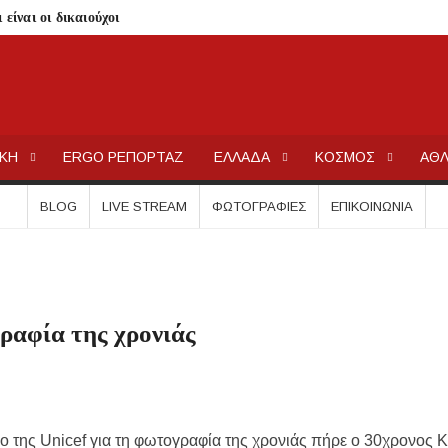
είναι οι δικαιούχοι
τίζει η άδεια θήρας
λαίσιο του LEADER
Συκιά
ΕΡΓΟΧΑΛΚ
Ειδήσεις και Νέα για την Ελλάδα και τον κόσμο.
ήσεις στην Κασσάνδρα
ΙΚΗ
ERGO ΡΕΠΟΡΤΑΖ
ΕΛΛΑΔΑ
ΚΟΣΜΟΣ
ΑΘΛ
ίδαιας
εις και πρόστιμα μετά τους ελέγχους
BLOG
LIVE STREAM
ΦΩΤΟΓΡΑΦΊΕΣ
ΕΠΙΚΟΙΝΩΝΊΑ
ολύγυρο– Δικαίωση της διεκδίκησης του Δήμου Πολυγύρου
ια ύδρευση και αποχέτευση
σημειωθούν
γραφία της χρονιάς
ρικής Μακεδονίας
 Μεταμορφώσεως του Σωτήρος στην Παραλία Διονυσίου
χύτητας;
ην περιοχή του Πόρτο Καρράς
ο της Unicef για τη φωτογραφία της χρονιάς πήρε ο 30χρονος 