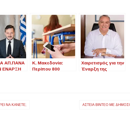
Α ΑΠ.ΠΑΝΑ
Κ. Μακεδονία:
Χαιρετισμός για την
Ν ΕΝΑΡΞΗ
Περίπου 800
Έναρξη της
ΕΑΣ
αποβολές μαθητών
Σχολικής Χρονιάς
ΚΗΣ
για χρήση κινητών
ΑΣ»
από την έναρξη της
σχολικής χρονιάς
ΕΊ ΝΑ ΚΆΝΕΤΕ;
ΑΣΤΕΊΑ ΒΊΝΤΕΟ ΜΕ ΔΗΜΟ