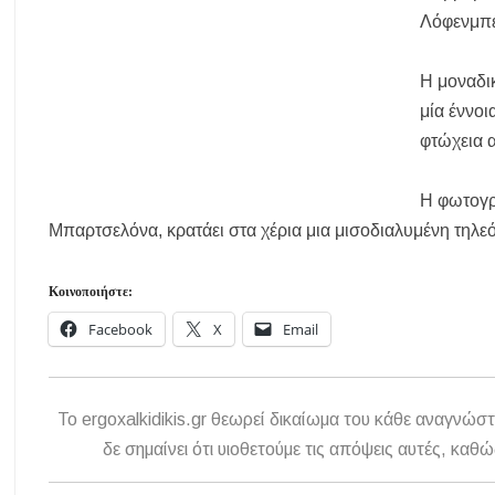
Λόφενμπέι
Η ΘΕΙΑ ΜΕΤΑΜΟΡΦΩΣΙΣ ΤΟΥ ΣΩΤΗΡΟΣ ΗΜΩΝ ΙΗΣΟΥ ΧΡΙΣ
Υπογράφηκε η σύμβαση για την ενεργειακή αναβάθμιση του Μουσι
Η μοναδι
Δήμος Κασσάνδρας: Εντός μικροβιολογικών ορίων το νερό στη Σίβ
μία έννοι
Ιερά Πανήγυρις: Κοιμήσεως Θεοτόκου Πορταριάς Χαλκιδικής
φτώχεια α
ΥΓΙΑΙΝΕΙΝ: Δωρεάν προληπτικές εξετάσεις μέσω του προγράμμ
Η φωτογρα
Μπαρτσελόνα, κρατάει στα χέρια μια μισοδιαλυμένη τηλ
Κοινοποιήστε:
Facebook
X
Email
To ergoxalkidikis.gr θεωρεί δικαίωμα του κάθε αναγνώστ
δε σημαίνει ότι υιοθετούμε τις απόψεις αυτές, κ