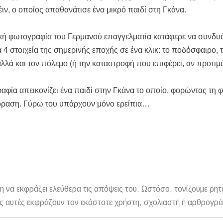
ν, ο οποίος απαθανάτισε ένα μικρό παιδί στη Γκάνα.
ΤΟΥ ΣΤΟ ΠΛΑΤΑΝΟΧΩΡΙ ΚΑΙ ΣΤΗ ΣΑΡΑΚΗΝΑ
κού Γυμνασίου Νέας Προποντίδας
κή φωτογραφία του Γερμανού επαγγελματία κατάφερε να συνδυ
ηρη – Τέλος η προληπτική απαγόρευση χρήσης
α 4 στοιχεία της σημερινής εποχής σε ένα κλικ: το ποδόσφαιρο,
λλά και τον πόλεμο (ή την καταστροφή που επιφέρει, αν προτιμά
ατος «ΠΡΟΛΑΜΒΑΝΩ» έως το 2030
φία απεικονίζει ένα παιδί στην Γκάνα το οποίο, φορώντας τη 
εόραση. Γύρω του υπάρχουν μόνο ερείπια…
η να εκφράζει ελεύθερα τις απόψεις του. Ωστόσο, τονίζουμε ρητ
αθώς αυτές εκφράζουν τον εκάστοτε χρήστη, σχολιαστή ή αρθρογρ