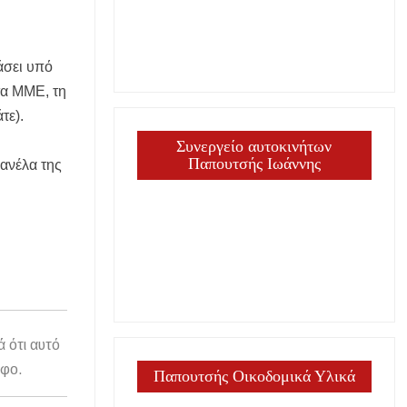
άσει υπό
 τα ΜΜΕ, τη
τε).
Συνεργείο αυτοκινήτων
Παπουτσής Ιωάννης
φανέλα της
ά ότι αυτό
άφο.
Παπουτσής Οικοδομικά Υλικά