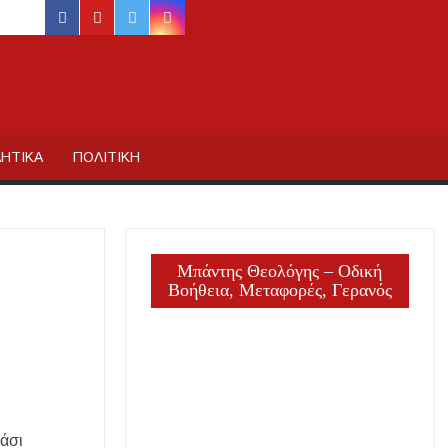
facebook
youtube
twitter
instagram
ΙΔΙΚΗΣ
ΗΤΙΚΑ
ΠΟΛΙΤΙΚΗ
Μπάντης Θεολόγης – Οδική
Βοήθεια, Μεταφορές, Γερανός
Κάσι