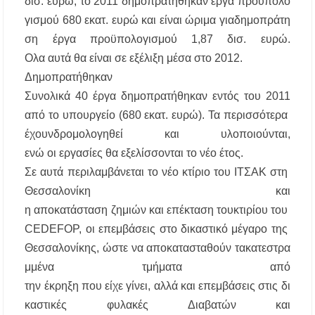
δισ.
ευρώ
,
το
2011
δημοπρατήθηκαν
έργα
προϋπολο
Χαλκιδική: Άμεση η κατάσβεση πυρκαγιάς σε
γισμού
680
εκατ
.
ευρώ
και
είναι
ώριμα
για
δημοπράτη
χαμηλή βλάστηση στην περιοχή του Πόρτο
Καρράς
ση
έργα
προϋπολογισμού
1,87 δισ.
ευρώ
.
Ολα
αυτά
θα
είναι
σε
εξέλιξη
μέσα
στο 2012.
Η ΘΕΙΑ ΜΕΤΑΜΟΡΦΩΣΙΣ ΤΟΥ ΣΩΤΗΡΟΣ
Δημοπρατήθηκαν
ΗΜΩΝ ΙΗΣΟΥ ΧΡΙΣΤΟΥ ΣΤΟ
ΠΛΑΤΑΝΟΧΩΡΙ ΚΑΙ ΣΤΗ ΣΑΡΑΚΗΝΑ
Συνολικά
40
έργα
δημοπρατήθηκαν
εντός
του 2011
από
το
υπουργείο
(680
εκατ
.
ευρώ
).
Τα
περισσότερα
έχουν
δρομολογηθεί
και
υλοποιούνται
,
ενώ
οι
εργασίες
θα
εξελίσσονται
το
νέο
έτος
.
Σε
αυτά
περιλαμβάνεται
το
νέο
κτίριο
του
ΙΤΣΑΚ
στη
Θεσσαλονίκη
και
η
αποκατάσταση
ζημιών
και
επέκταση
του
κτιρίου
του
CEDEFOP
,
οι
επεμβάσεις
στο
δικαστικό
μέγαρο
της
Θεσσαλονίκης
,
ώστε
να
αποκατασταθούν
τα
κατεστρα
μμένα
τμήματα
από
την
έκρηξη
που
είχε
γίνει
,
αλλά
και
επεμβάσεις
στις
δι
καστικές
φυλακές
Διαβατών
και