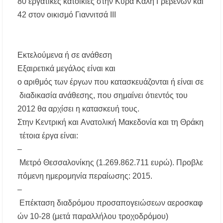
80
εργατικές
κατοικίες
στην
Κυρά
Καλή
Γρεβενών
και
42
στον
οικισμό
Γιαννιτσά
ΙΙΙ
Εκτελούμενα
ή
σε
ανάθεση
Εξαιρετικά
μεγάλος
είναι
και
ο
αριθμός
των
έργων
που
κατασκευάζονται
ή
είναι
σε
διαδικασία
ανάθεσης
, που
σημαίνει
ότι
εντός
του
2012
θα
αρχίσει
η
κατασκευή
τους
.
Στην
Κεντρική
και
Ανατολική
Μακεδονία
και
τη
Θράκη
τέτοια
έργα
είναι
:
–
Μετρό
Θεσσαλονίκης
(1.269.862.711
ευρώ
).
Προβλε
πόμενη
ημερομηνία
περαίωσης
: 2015.
–
Επέκταση
διαδρόμου
προσαπογειώσεων
αεροσκαφ
ών
10-28 (
μετά
παραλλήλου
τροχοδρόμου
)