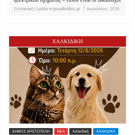
Συντακτική Ομάδα ergoxalkidikis.gr
7 Αυγούστου, 2026
ΧΑΛΚΙΔΙΚΗ
ΔΗΜΟΣ ΑΡΙΣΤΟΤΕΛΗ
ΝΕΑ
Χαλκιδική
ΧΑΛΚΙΔΙΚΗ