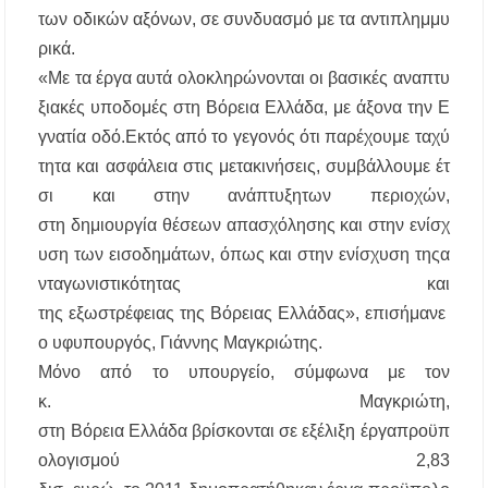
διεκδίκησης του Δήμου Πολυγύρου
των
οδικών
αξόνων
,
σε
συνδυασμό
με
τα
αντιπλημμυ
ρικά
.
Η ΕΥΑΘ επεκτείνεται στη Χαλκιδική – Τι
αλλάζει με τον νέο νόμο για ύδρευση και
«
Με
τα
έργα
αυτά
ολοκληρώνονται
οι
βασικές
αναπτυ
αποχέτευση
ξιακές
υποδομές
στη
Βόρεια
Ελλάδα
,
με
άξονα
την
Ε
γνατία
oδό
.
Εκτός
από
το
γεγονός
ότι
παρέχουμε
ταχύ
Χαλκιδική: Νεκρός 69χρονος λουόμενος στην
παραλία Σίβηρης
τητα
και
ασφάλεια
στις
μετακινήσεις
,
συμβάλλουμε
έτ
σι
και
στην
ανάπτυξη
των
περιοχών
,
Διακοπές ρεύματος σε περιοχές της Χαλκιδικής
στη
δημιουργία
θέσεων
απασχόλησης
και
στην
ενίσχ
– Πότε και πού θα σημειωθούν
υση
των
εισοδημάτων
,
όπως
και
στην
ενίσχυση
της
α
νταγωνιστικότητας
και
Νέες χρηματοδοτήσεις από το Πράσινο Ταμείο
για δήμους της Κεντρικής Μακεδονίας
της
εξωστρέφειας
της
Βόρειας
Ελλάδας
»,
επισήμανε
ο
υφυπουργός
,
Γιάννης
Μαγκριώτης
.
Με λαμπρότητα πραγματοποιήθηκε η
Μόνο
από
το
υπουργείο
,
σύμφωνα
με
τον
πανήγυρη του Παρεκκλησίου Μεταμορφώσεως
του Σωτήρος στην Παραλία Διονυσίου
κ.
Μαγκριώτη
,
στη
Βόρεια
Ελλάδα
βρίσκονται
σε
εξέλιξη
έργα
προϋπ
Έρευνα απαντάει: Πόσο χρόνο κερδίζουμε
υπερβαίνοντας το όριο ταχύτητας;
ολογισμού
2,83