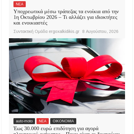
ΝΕΑ
Υποχρεωτικά μέσω τράπεζας τα ενοίκια από την
1η Οκτωβρίου 2026 – Τι αλλάζει για ιδιοκτήτες
και ενοικιαστές
Συντακτική Ομάδα ergoxalkidikis.gr
8 Αυγούστου, 2026
auto-moto
ΝΕΑ
ΟΙΚΟΝΟΜΙΑ
Έως 30.000 ευρώ επιδότηση για αγορά
ηλεκτρικού οχήματος – Ποιοι είναι οι δικαιούχοι