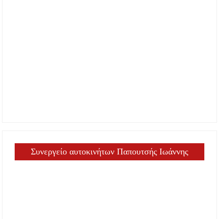
Συνεργείο αυτοκινήτων Παπουτσής Ιωάννης