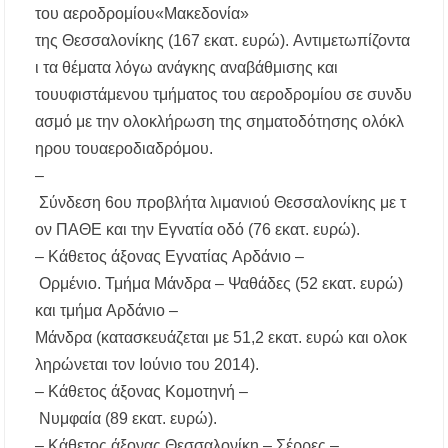
του
αεροδρομίου
«
Μακεδονία
»
της
Θεσσαλονίκης
(167
εκατ
.
ευρώ
).
Αντιμετωπίζοντα
ι
τα
θέματα
λόγω
ανάγκης
αναβάθμισης
και
του
υφιστάμενου
τμήματος
του
αεροδρομίου
σε
συνδυ
ασμό
με
την
ολοκλήρωση
της
σηματοδότησης
ολόκλ
ηρου
του
αεροδιαδρόμου
.
–
Σύνδεση
6ου
προβλήτα
λιμανιού
Θεσσαλονίκης
με
τ
ον
ΠΑΘΕ
και την
Εγνατία
οδό (76
εκατ
.
ευρώ
).
–
Κάθετος
άξονας
Εγνατίας
Αρδάνιο
–
Ορμένιο
.
Τμήμα
Μάνδρα
–
Ψαθάδες
(52
εκατ
.
ευρώ
)
και
τμήμα
Αρδάνιο
–
Μάνδρα
(
κατασκευάζεται
με
51,2
εκατ
.
ευρώ
και
ολοκ
ληρώνεται
τον
Ιούνιο
του 2014).
–
Κάθετος
άξονας
Κομοτηνή
–
Νυμφαία
(89
εκατ
.
ευρώ
).
–
Κάθετος
άξονας
Θεσσαλονίκη
–
Σέρρες
–