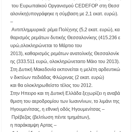
του
Ευρωπαϊκού
Οργανισμού
CEDEFOP
στη
Θεσσ
αλονίκη
(
υπογράφηκε
η
σύμβαση
με
2,1
εκατ
.
ευρώ
).
–
Αντιπλημμυρικά
:
ρέμα
Πολίχνης
(5,2
εκατ
.
ευρώ
),
κα
θαρισμός
ρεμάτων
δυτικής
Θεσσαλονίκης
(415.236
ε
υρώ
,
ολοκληρώνεται
το
Μάρτιο
του
2013),
καθαρισμός
ρεμάτων
ανατολικής
Θεσσαλονίκ
ης
(333.511
ευρώ
,
ολοκληρώνεται
το
Μάιο
του 2013).
Στη
Δυτική
Μακεδονία
εκπονείται
η
μελέτη
αρδευτικώ
ν
δικτύων
πεδιάδας
Φλώρινας
(2
εκατ
.
ευρώ
)
και
θα
ολοκληρωθεί
στο
τέλος
του 2012.
Στην
Ηπειρο
και
τη
Δυτική
Ελλάδα
ξεχωρίζει
η
αναβά
θμιση
του
αεροδρομίου
των
Ιωαννίνων
,
το
λιμάνι
της
Ηγουμενίτσας
, η
εθνική
οδός
Ηγουμενίτσας
–
Πρέβεζας
(
βελτίωση
πέντε
τμημάτων
),
η
παράκαμψη
Αρτας
–