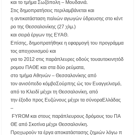
και
το
τμήμα
Σωζόπολη
–
Μουδανιά
.
Στις
δημοπρατήσεις
περιλαμβάνεται
και
η
αντικατάσταση
παλιών
αγωγών
ύδρευσης
στο
κέντ
ρο
της
Θεσσαλονίκης
(27 χλμ.)
και
σειρά
έργων
της
ΕΥΑΘ
.
Επίσης
,
δημοπρατήθηκε
η
εφαρμογή
του
προγράμμα
τος
αποχιονισμού
και
για
το
2012
στις
παράπλευρες
οδούς
του
αυτοκινητόδ
ρομου
ΠΑΘΕ
και στα δύο
ρεύματα
,
στο
τμήμα
Αθηνών
–
Θεσσαλονίκης
από
τον
ανισόπεδο
κόμβο
Σούρπης
ώς
τον
Ευαγγελισμό
,
από
το
Κλειδί
μέχρι
τη
Θεσσαλονίκη
, από
την
έξοδο
προς
Ευζώνους
μέχρι
τα
σύνορα
Ελλάδας
–
FYROM
και
στους
παράπλευρους
δρόμους
του
ΠΑ
ΘΕ
από
Σκοτίνα
μέχρι
Θεσσαλονίκη
.
Προχωρούν
τα
έργα
αποκατάστασης
ζημιών
λόγω
π