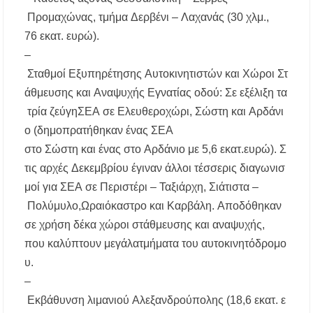
Προμαχώνας
,
τμήμα
Δερβένι
–
Λαχανάς
(30 χλμ.,
76
εκατ
.
ευρώ
).
–
Σταθμοί
Εξυπηρέτησης
Αυτοκινητιστών
και
Χώροι
Στ
άθμευσης
και
Αναψυχής
Εγνατίας
οδού
:
Σε
εξέλιξη
τα
τρία
ζεύγη
ΣΕΑ
σε
Ελευθεροχώρι
,
Σώστη
και
Αρδάνι
ο
(
δημοπρατήθηκαν
ένας
ΣΕΑ
στο
Σώστη
και
ένας
στο
Αρδάνιο
με
5,6
εκατ
.
ευρώ
).
Σ
τις
αρχές
Δεκεμβρίου
έγιναν
άλλοι
τέσσερις
διαγωνισ
μοί
για ΣΕΑ
σε
Περιστέρι
–
Ταξιάρχη
,
Σιάτιστα
–
Πολύμυλο
,
Ωραιόκαστρο
και
Καρβάλη
.
Αποδόθηκαν
σε
χρήση
δέκα
χώροι
στάθμευσης
και
αναψυχής
,
που
καλύπτουν
μεγάλα
τμήματα
του
αυτοκινητόδρομο
υ
.
–
Εκβάθυνση
λιμανιού
Αλεξανδρούπολης
(18,6
εκατ
.
ε