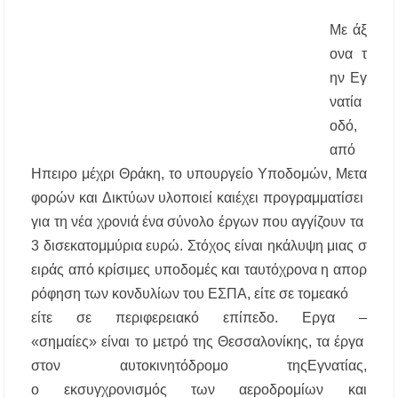
περίοδος και πόσο κοστίζει η άδεια θήρας
Με
άξ
ονα
τ
ΑΝ.ΕΤ.ΧΑ.: Παρατείνεται η προθεσμία
υποβολής προτάσεων στο πλαίσιο του LEADER
ην
Εγ
νατία
Χαλκιδική: Διάσωση 49χρονης Γερμανίδας σε
οδό,
δύσβατο σημείο στη Συκιά
από
Έλεγχοι σε παραλίες της Χαλκιδικής:
Ηπειρο
μέχρι
Θράκη
,
το
υπουργείο
Υποδομών
,
Μετα
Σφραγίστηκαν πέντε επιχειρήσεις στην
φορών
και
Δικτύων
υλοποιεί
και
έχει
προγραμματίσει
Κασσάνδρα
για
τη
νέα
χρονιά
ένα
σύνολο
έργων
που
αγγίζουν
τα
Χαλκιδική: Νεκρός 68χρονος λουόμενος στην
3
δισεκατομμύρια
ευρώ
.
Στόχος
είναι
η
κάλυψη
μιας
σ
παραλία της Νέας Ποτίδαιας
ειράς
από
κρίσιμες
υποδομές
και
ταυτόχρονα
η
απορ
ρόφηση
των
κονδυλίων
του
ΕΣΠΑ
,
είτε
σε
τομεακό
Χαλκιδική: Πρωταθλήτρια στις καταγγελίες
για παραλίες – Σφραγίσεις και πρόστιμα μετά
είτε
σε
περιφερειακό
επίπεδο
.
Εργα
–
τους ελέγχους
«
σημαίες
»
είναι
το
μετρό
της
Θεσσαλονίκης
,
τα
έργα
στον
αυτοκινητόδρομο
της
Εγνατίας
,
Εγκρίθηκε η λειτουργία τμήματος της Σ.Α.Ε.Κ.
Μουδανιών στον Πολύγυρο– Δικαίωση της
ο
εκσυγχρονισμός
των
αεροδρομίων
και