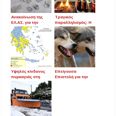
Ανακοίνωση της
Τραγικός
ΕΛ.ΑΣ. για την
παραλληλισμός: Η
εξάρθρωση των
τραγωδία στη
τριών κυκλωμάτων
Βόρεια Μακεδονία
αρχαιοκαπηλίας
και η ωρολογιακή
στη Βόρεια Ελλάδα
βόμβα των
πανηγυριών στην
Ελλάδα
Υψηλός κίνδυνος
Επείγουσα
πυρκαγιάς στη
Επιστολή για την
βόρεια Ελλάδα: Στο
Αντιμετώπιση της
κίτρινο η Χαλκιδική
Εμφάνισης Λύκων
στη Βόρεια
Χαλκιδική