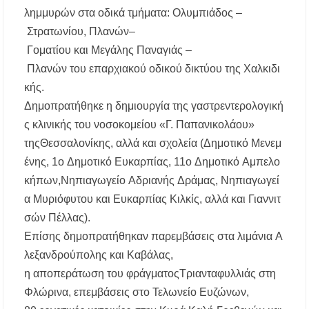
λημμυρών
στα
οδικά
τμήματα
:
Ολυμπιάδος
–
Στρατωνίου
,
Πλανών
–
Γοματίου
και
Μεγάλης
Παναγιάς
–
Πλανών
του
επαρχιακού
οδικού
δικτύου
της
Χαλκιδι
κής
.
Δημοπρατήθηκε
η
δημιουργία
της
γαστρεντερολογική
ς
κλινικής
του
νοσοκομείου
«Γ.
Παπανικολάου
»
της
Θεσσαλονίκης
,
αλλά
και
σχολεία
(
Δημοτικό
Μενεμ
ένης
,
1ο
Δημοτικό
Ευκαρπίας
,
11ο
Δημοτικό
Αμπελο
κήπων
,
Νηπιαγωγείο
Αδριανής
Δράμας
,
Νηπιαγωγεί
α
Μυριόφυτου
και
Ευκαρπίας
Κιλκίς
,
αλλά
και
Γιαννιτ
σών
Πέλλας
).
Επίσης
δημοπρατήθηκαν
παρεμβάσεις
στα
λιμάνια
Α
λεξανδρούπολης
και
Καβάλας
,
η
αποπεράτωση
του
φράγματος
Τριανταφυλλιάς
στη
Φλώρινα
,
επεμβάσεις
στο
Τελωνείο
Ευζώνων
,