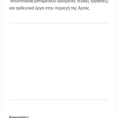
Φιλιππιάδας
(
απομένουν
ορισμένες
τελικές
εργασίες
)
και
αρδευτικά
έργα
στην
περιοχή
της
Αρτας
Κοινοποιήστε: