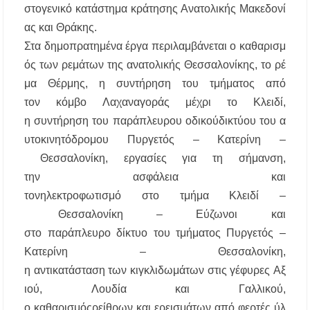
στο
γενικό
κατάστημα
κράτησης
Ανατολικής
Μακεδονί
ας
και
Θράκης
.
Στα
δημοπρατημένα
έργα
περιλαμβάνεται
ο
καθαρισμ
ός
των
ρεμάτων
της
ανατολικής
Θεσσαλονίκης
,
το
ρέ
μα
Θέρμης
, η
συντήρηση
του
τμήματος
από
τον
κόμβο
Λαχαναγοράς
μέχρι
το
Κλειδί
,
η
συντήρηση
του
παράπλευρου
οδικού
δικτύου
του
α
υτοκινητόδρομου
Πυργετός
–
Κατερίνη
–
Θεσσαλονίκη
,
εργασίες
για
τη
σήμανση
,
την
ασφάλεια
και
τον
ηλεκτροφωτισμό
στο
τμήμα
Κλειδί
–
Θεσσαλονίκη
–
Εύζωνοι
και
στο
παράπλευρο
δίκτυο
του
τμήματος
Πυργετός
–
Κατερίνη
–
Θεσσαλονίκη
,
η
αντικατάσταση
των
κιγκλιδωμάτων
στις
γέφυρες
Αξ
ιού
,
Λουδία
και
Γαλλικού
,
ο
καθαρισμός
ρείθρων
και
ερεισμάτων
από
φερτές
ύλ