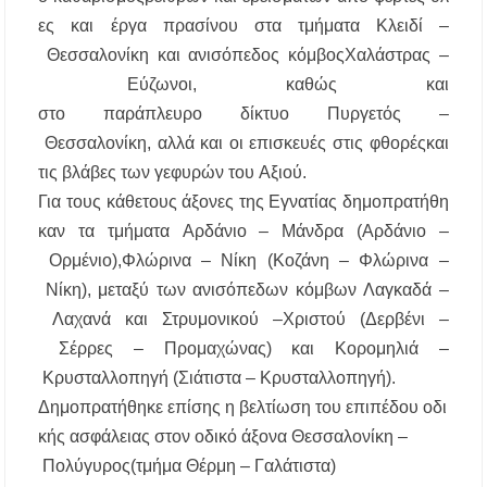
ες
και
έργα
πρασίνου
στα
τμήματα
Κλειδί
–
Θεσσαλονίκη
και
ανισόπεδος
κόμβος
Χαλάστρας
–
Εύζωνοι
,
καθώς
και
στο
παράπλευρο
δίκτυο
Πυργετός
–
Θεσσαλονίκη
,
αλλά
και
οι
επισκευές
στις
φθορές
και
τις
βλάβες
των
γεφυρών
του
Αξιού
.
Για
τους
κάθετους
άξονες
της
Εγνατίας
δημοπρατήθη
καν
τα
τμήματα
Αρδάνιο
–
Μάνδρα
(
Αρδάνιο
–
Ορμένιο
),
Φλώρινα
–
Νίκη
(
Κοζάνη
–
Φλώρινα
–
Νίκη
),
μεταξύ
των
ανισόπεδων
κόμβων
Λαγκαδά
–
Λαχανά
και
Στρυμονικού
–
Χριστού
(
Δερβένι
–
Σέρρες
–
Προμαχώνας
) και
Κορομηλιά
–
Κρυσταλλοπηγή
(
Σιάτιστα
–
Κρυσταλλοπηγή
).
Δημοπρατήθηκε
επίσης
η
βελτίωση
του
επιπέδου
οδι
κής
ασφάλειας
στον
οδικό
άξονα
Θεσσαλονίκη
–
Πολύγυρος
(
τμήμα
Θέρμη
–
Γαλάτιστα
)