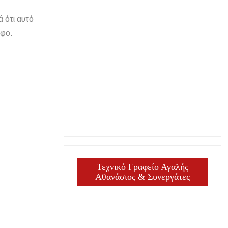
ά ότι αυτό
άφο.
Τεχνικό Γραφείο Αγαλής
Αθανάσιος & Συνεργάτες