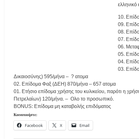
ελληνικό 
Νέες χρηματοδοτήσεις από το Πράσινο Ταμείο για δήμους της Κεντ
Με λαμπρότητα πραγματοποιήθηκε η πανήγυρη του Παρεκκλησίου
10. Επίδ
09. Επίδ
Έρευνα απαντάει: Πόσο χρόνο κερδίζουμε υπερβαίνοντας το όριο τα
08. Επίδ
Χαλκιδική: Άμεση η κατάσβεση πυρκαγιάς σε χαμηλή βλάστηση στ
07. Επίδ
Η ΘΕΙΑ ΜΕΤΑΜΟΡΦΩΣΙΣ ΤΟΥ ΣΩΤΗΡΟΣ ΗΜΩΝ ΙΗΣΟΥ ΧΡΙΣ
06. Μετα
05. Επίδ
04. Επίδ
03. Επίδ
Δικαιοσύνης) 595/μήνα – ? ατομα
02. Επίδομα Φαξ (ΔΕΗ) 870/μήνα – 657 ατομα
01. Ετήσιο επίδομα χρήσης του κυλικείου, παρότι η χρή
Πετρελαίων) 120/μήνα. – Ολο το προσωπικό.
BONUS: Επίδομα μη καταβολής επιδόματος
Κοινοποιήστε:
Facebook
X
Email