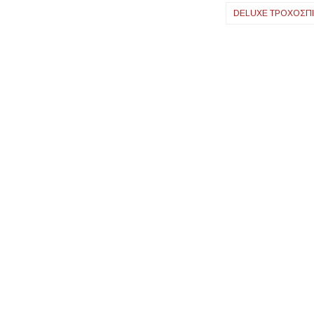
Δικτύου
DELUXE ΤΡΟΧΌΣΠΙ
Ανθεκτικών
Πόλεων