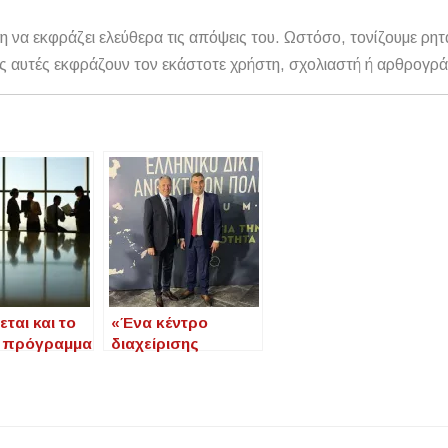
η να εκφράζει ελεύθερα τις απόψεις του. Ωστόσο, τονίζουμε ρητ
αθώς αυτές εκφράζουν τον εκάστοτε χρήστη, σχολιαστή ή αρθρογρ
εται και το
«Ένα κέντρο
ο πρόγραμμα
διαχείρισης
όλησης
κρίσεων σε κάθε
ν 55 – 67
δημαρχείο της
 φορείς του
χώρας» ο στόχος
ου
του Ελληνικού