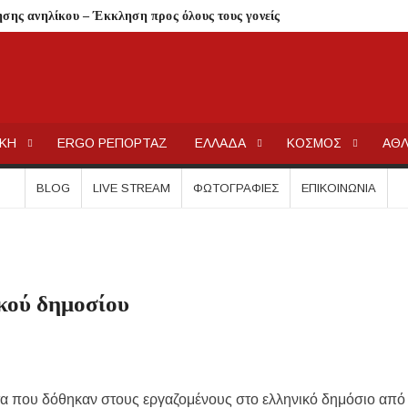
σης ανηλίκου – Έκκληση προς όλους τους γονείς
στις 12 Αυγούστου
 Λαϊκόν»
 Τι αλλάζει για ιδιοκτήτες και ενοικιαστές
ΕΡΓΟΧΑΛΚ
Ειδήσεις και Νέα για την Ελλάδα και τον κόσμο.
είναι οι δικαιούχοι
ΙΚΗ
ERGO ΡΕΠΟΡΤΑΖ
ΕΛΛΑΔΑ
ΚΟΣΜΟΣ
ΑΘΛ
τίζει η άδεια θήρας
λαίσιο του LEADER
BLOG
LIVE STREAM
ΦΩΤΟΓΡΑΦΊΕΣ
ΕΠΙΚΟΙΝΩΝΊΑ
Συκιά
ήσεις στην Κασσάνδρα
ίδαιας
εις και πρόστιμα μετά τους ελέγχους
ικού δημοσίου
ολύγυρο– Δικαίωση της διεκδίκησης του Δήμου Πολυγύρου
ια ύδρευση και αποχέτευση
σημειωθούν
α που δόθηκαν στους εργαζομένους στο ελληνικό δημόσιο από