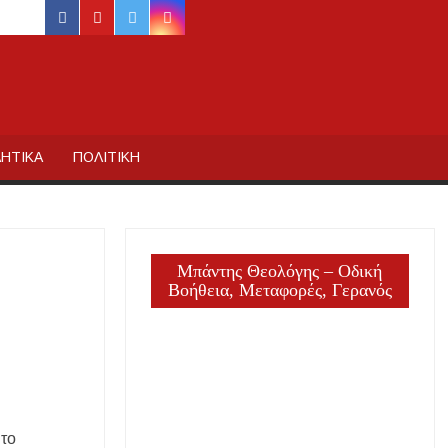
facebook
youtube
twitter
instagram
ΙΔΙΚΗΣ
ΗΤΙΚΑ
ΠΟΛΙΤΙΚΗ
Μπάντης Θεολόγης – Οδική
Βοήθεια, Μεταφορές, Γερανός
 το