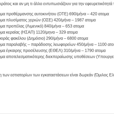
κράτος και αν μη τι άλλο εντυπωσιάζουν για την εφευρετικότητά
ρικής Μακεδονίας
 Μεταμορφώσεως του Σωτήρος στην Παραλία Διονυσίου
ομα προθέρμανσης αυτοκινήτου (ΟΤΕ) 690/μήνα – 420 ατομα
ομα πλυσίματος χεριών (ΟΣΕ) 420/μήνα – 1987 ατομα
χύτητας;
ομα προπέλας (Λιμενικό) 840/μήνα – 653 ατομα
ην περιοχή του Πόρτο Καρράς
ομα κεραίας (ΗΣΑΠ) 1120/μηνα – 329 ατομα
ΤΟΥ ΣΤΟ ΠΛΑΤΑΝΟΧΩΡΙ ΚΑΙ ΣΤΗ ΣΑΡΑΚΗΝΑ
φοράς φακέλου (Δημόσιο) 290/μήνα – 6800 ατομα
ομα παραλαβής – παράδοσης λεωφορείων 450/μήνα – 1100 ατ
ομα έγκαιρης προσέλευσης (ΕΘΕΛ) 310/μήνα – 1790 ατομα
ομα αποτελεσματικότερης διεκπεραίωσης υποθέσεων (Υπουργε
ση των εστιατορίων των εγκαταστάσεων είναι δωρεάν (Όμιλος Ε