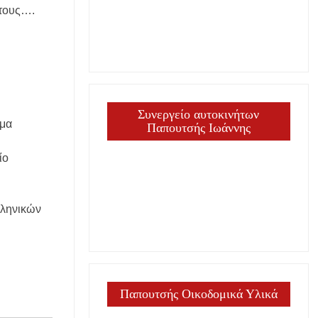
 τους….
Συνεργείο αυτοκινήτων
ομα
Παπουτσής Ιωάννης
ίο
λληνικών
Παπουτσής Οικοδομικά Υλικά