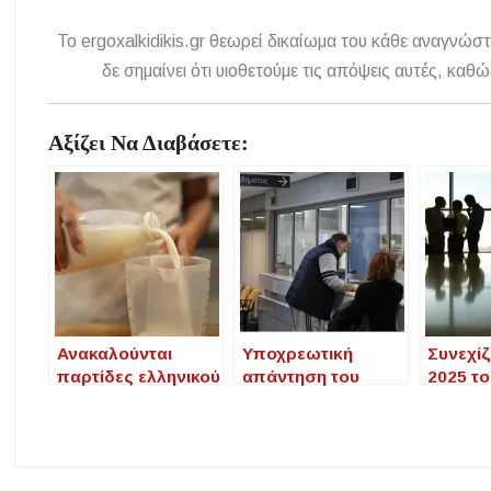
To ergoxalkidikis.gr θεωρεί δικαίωμα του κάθε αναγνώστ
δε σημαίνει ότι υιοθετούμε τις απόψεις αυτές, κ
Αξίζει Να Διαβάσετε:
Ανακαλούνται
Υποχρεωτική
Συνεχίζ
παρτίδες ελληνικού
απάντηση του
2025 τ
γάλακτος, λόγω
Δημοσίου σε
απασχ
ρινισμάτων
ερωτήματα
ανέργω
πλαστικού
πολιτών
ετών σε
δημοσί