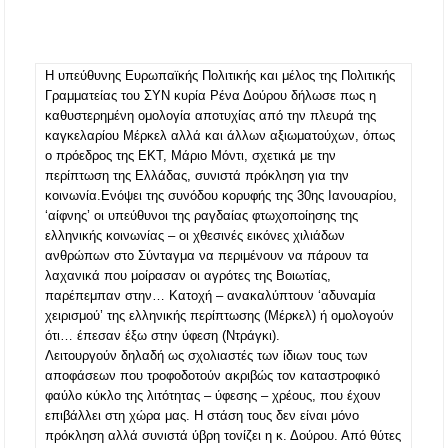
Έλεγχοι σε παραλίες της Χαλκιδικής:
Σφραγίστηκαν πέντε επιχειρήσεις στην
Η υπεύθυνης Ευρωπαϊκής Πολιτικής και μέλος της Πολιτικής
Κασσάνδρα
Γραμματείας του ΣΥΝ κυρία Ρένα Δούρου δήλωσε πως η
καθυστερημένη ομολογία αποτυχίας από την πλευρά της
Χαλκιδική: Νεκρός 68χρονος λουόμενος στην
καγκελαρίου Μέρκελ αλλά και άλλων αξιωματούχων, όπως
παραλία της Νέας Ποτίδαιας
ο
πρόεδρος της ΕΚΤ, Μάριο Μόντι, σχετικά με την
περίπτωση της Ελλάδας, συνιστά πρόκληση για την
Χαλκιδική: Πρωταθλήτρια στις καταγγελίες
κοινωνία.
Ενόψει της συνόδου κορυφής της 30ης Ιανουαρίου,
για παραλίες – Σφραγίσεις και πρόστιμα μετά
‘αίφνης’ οι υπεύθυνοι της ραγδαίας φτωχοποίησης της
τους ελέγχους
ελληνικής κοινωνίας – οι χθεσινές εικόνες χιλιάδων
ανθρώπων στο Σύνταγμα να περιμένουν να πάρουν τα
Εγκρίθηκε η λειτουργία τμήματος της Σ.Α.Ε.Κ.
λαχανικά που μοίρασαν οι αγρότες της Βοιωτίας,
Μουδανιών στον Πολύγυρο– Δικαίωση της
παρέπεμπαν στην… Κατοχή – ανακαλύπτουν ‘αδυναμία
διεκδίκησης του Δήμου Πολυγύρου
χειρισμού’ της ελληνικής περίπτωσης (Μέρκελ) ή ομολογούν
ότι… έπεσαν έξω στην ύφεση (Ντράγκι).
Η ΕΥΑΘ επεκτείνεται στη Χαλκιδική – Τι
Λειτουργούν δηλαδή ως σχολιαστές των ίδιων τους των
αλλάζει με τον νέο νόμο για ύδρευση και
αποφάσεων που τροφοδοτούν ακριβώς τον καταστροφικό
αποχέτευση
φαύλο κύκλο της λιτότητας – ύφεσης – χρέους, που έχουν
επιβάλλει στη χώρα μας. Η στάση τους δεν είναι μόνο
Χαλκιδική: Νεκρός 69χρονος λουόμενος στην
πρόκληση αλλά συνιστά ύβρη τονίζει η κ. Δούρου. Από θύτες