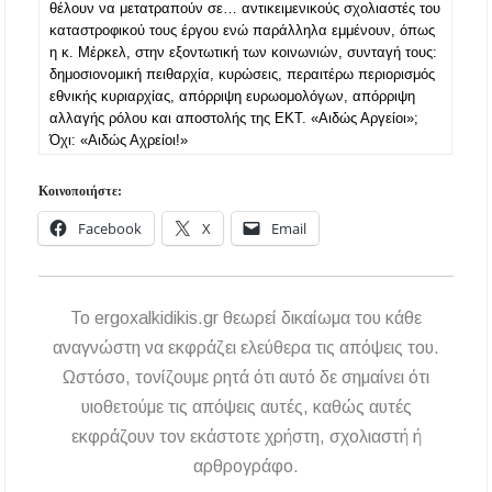
παραλία Σίβηρης
θέλουν να μετατραπούν σε… αντικειμενικούς σχολιαστές του
καταστροφικού τους έργου ενώ παράλληλα εμμένουν, όπως
η κ. Μέρκελ, στην εξοντωτική των κοινωνιών, συνταγή τους:
Διακοπές ρεύματος σε περιοχές της Χαλκιδικής
– Πότε και πού θα σημειωθούν
δημοσιονομική πειθαρχία, κυρώσεις, περαιτέρω περιορισμός
εθνικής κυριαρχίας, απόρριψη ευρωομολόγων, απόρριψη
αλλαγής ρόλου και αποστολής της ΕΚΤ. «Αιδώς Αργείοι»;
Νέες χρηματοδοτήσεις από το Πράσινο Ταμείο
Όχι: «Αιδώς Αχρείοι!»
για δήμους της Κεντρικής Μακεδονίας
Κοινοποιήστε:
Με λαμπρότητα πραγματοποιήθηκε η
πανήγυρη του Παρεκκλησίου Μεταμορφώσεως
Facebook
X
Email
του Σωτήρος στην Παραλία Διονυσίου
Έρευνα απαντάει: Πόσο χρόνο κερδίζουμε
υπερβαίνοντας το όριο ταχύτητας;
To ergoxalkidikis.gr θεωρεί δικαίωμα του κάθε
αναγνώστη να εκφράζει ελεύθερα τις απόψεις του.
Χαλκιδική: Άμεση η κατάσβεση πυρκαγιάς σε
χαμηλή βλάστηση στην περιοχή του Πόρτο
Ωστόσο, τονίζουμε ρητά ότι αυτό δε σημαίνει ότι
Καρράς
υιοθετούμε τις απόψεις αυτές, καθώς αυτές
εκφράζουν τον εκάστοτε χρήστη, σχολιαστή ή
Η ΘΕΙΑ ΜΕΤΑΜΟΡΦΩΣΙΣ ΤΟΥ ΣΩΤΗΡΟΣ
ΗΜΩΝ ΙΗΣΟΥ ΧΡΙΣΤΟΥ ΣΤΟ
αρθρογράφο.
ΠΛΑΤΑΝΟΧΩΡΙ ΚΑΙ ΣΤΗ ΣΑΡΑΚΗΝΑ