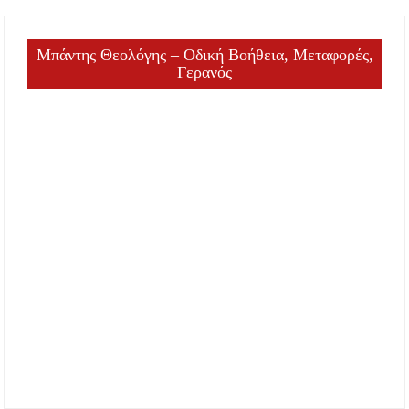
Μπάντης Θεολόγης – Οδική Βοήθεια, Μεταφορές,
Γερανός