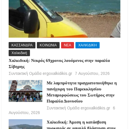
ΚΑΣΣΑΝΔΡΑ
ΚΟΙΝΩΝΙΑ
ΝΕΑ
ΧΑΛΚΙΔΙΚΗ
Χαλκιδική
Χαλκιδική: Νεκρός 69χρονος λουόμενος στην παραλία
Σίβηρης
Συντακτική Ομάδα ergoxalkidikis.gr
7 Αυγούστου, 2026
Με λαμπρότητα πραγματοποιήθηκε η
πανήγυρη του Παρεκκλησίου
Μεταμορφώσεως του Σωτήρος στην
Παραλία Διονυσίου
Συντακτική Ομάδα ergoxalkidikis.gr
6
Αυγούστου, 2026
Χαλκιδική: Άμεση η κατάσβεση
πυρκαγιάς σε χαμηλή βλάστηση στην