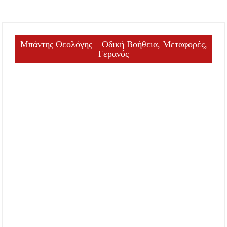
Μπάντης Θεολόγης – Οδική Βοήθεια, Μεταφορές,
Γερανός