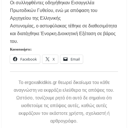
Οι συλληφθέντες οδηγήθηκαν Εισαγγελέα
Εγκρίθηκε η λειτουργία τμήματος της Σ.Α.Ε.Κ.
Πρωτοδικών Γυθείου, ενώ με απόφαση του
Μουδανιών στον Πολύγυρο– Δικαίωση της
διεκδίκησης του Δήμου Πολυγύρου
Αρχηγείου της Ελληνικής
Αστυνομίας, ο αστυφύλακας τέθηκε σε διαθεσιμότητα
Η ΕΥΑΘ επεκτείνεται στη Χαλκιδική – Τι
και διατάχθηκε Ένορκη Διοικητική Εξέταση σε βάρος
αλλάζει με τον νέο νόμο για ύδρευση και
αποχέτευση
του.
Κοινοποιήστε:
Facebook
X
Email
To ergoxalkidikis.gr θεωρεί δικαίωμα του κάθε
αναγνώστη να εκφράζει ελεύθερα τις απόψεις του.
Ωστόσο, τονίζουμε ρητά ότι αυτό δε σημαίνει ότι
υιοθετούμε τις απόψεις αυτές, καθώς αυτές
εκφράζουν τον εκάστοτε χρήστη, σχολιαστή ή
αρθρογράφο.