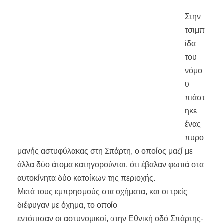
λόγω υψηλού κινδύνου πυρκαγιάς
Στην
τσιμπ
Η Ελένη Τσαλιγοπούλου στη Σιθωνία –
Συναυλία στο Γυμνάσιο Νέου Μαρμαρά
ίδα
του
Συναγερμός στον Στανό Χαλκιδικής: Απόπειρα
νόμο
τηλεφωνικής εξαπάτησης ανηλίκου – Έκκληση
προς όλους τους γονείς
υ
πιάστ
Δράση περισυλλογής αδέσποτων ζώων στα
ηκε
Πυργαδίκια Χαλκιδικής στις 12 Αυγούστου
ένας
Λαϊκές μελωδίες στην πλατεία του Πολυγύρου
πυρο
με την ορχήστρα «Το Λαϊκόν»
μανής αστυφύλακας στη Σπάρτη, ο οποίος μαζί με
άλλα δύο άτομα κατηγορούνται, ότι έβαλαν φωτιά στα
Υποχρεωτικά μέσω τράπεζας τα ενοίκια από
την 1η Οκτωβρίου 2026 – Τι αλλάζει για
αυτοκίνητα δύο κατοίκων της περιοχής.
ιδιοκτήτες και ενοικιαστές
Μετά τους εμπρησμούς στα οχήματα, και οι τρείς
διέφυγαν με όχημα, το οποίο
Έως 30.000 ευρώ επιδότηση για αγορά
ηλεκτρικού οχήματος – Ποιοι είναι οι
εντόπισαν οι αστυνομικοί, στην Εθνική οδό Σπάρτης-