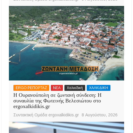
ERGO ΡΕΠΟΡΤΑΖ
ΝΕΑ
Χαλκιδική
ΧΑΛΚΙΔΙΚΗ
Η Ουρανούπολη σε ζωντανή σύνδεση: Η
συναυλία της Φωτεινής Βελεσιώτου στο
ergoxalkidikis.gr
Συντακτική Ομάδα ergoxalkidikis.gr
8 Αυγούστου, 2026