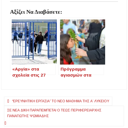
Αξίζει Να Διαβάσετε:
«Αργία» στα
Πρόγραμμα
σχολεία στις 27
αγιασμών στα
Σεπτεμβρίου – Γιατί
σχολεία του Δήμου
θα είναι όλα
Ν. Προποντίδας –
κλειστά
Πέμπτη 11
Πλοήγηση
Σεπτεμβρίου 2025
“ΕΡΕΥΝΗΤΙΚΉ ΕΡΓΑΣΊΑ” ΤΟ ΝΈΟ ΜΆΘΗΜΑ ΤΗΣ Α’ ΛΥΚΕΊΟΥ
άρθρων
ΣΕ ΝΈΑ ΔΊΚΗ ΠΑΡΑΠΈΜΠΕΤΑΙ Ο ΤΈΩΣ ΠΕΡΙΦΕΡΕΙΆΡΧΗΣ
ΠΑΝΑΓΙΏΤΗΣ ΨΩΜΙΆΔΗΣ