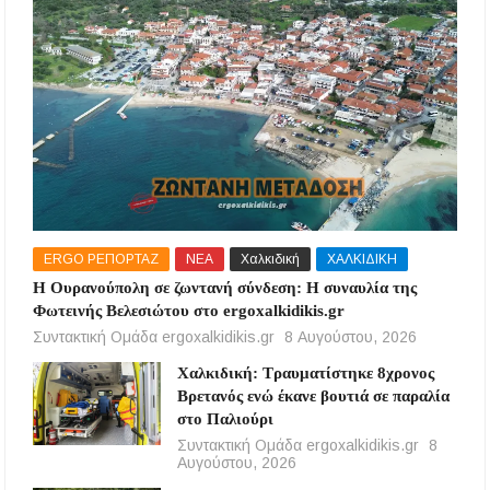
ERGO ΡΕΠΟΡΤΑΖ
ΝΕΑ
Χαλκιδική
ΧΑΛΚΙΔΙΚΗ
Η Ουρανούπολη σε ζωντανή σύνδεση: Η συναυλία της
Φωτεινής Βελεσιώτου στο ergoxalkidikis.gr
Συντακτική Ομάδα ergoxalkidikis.gr
8 Αυγούστου, 2026
Χαλκιδική: Τραυματίστηκε 8χρονος
Βρετανός ενώ έκανε βουτιά σε παραλία
στο Παλιούρι
Συντακτική Ομάδα ergoxalkidikis.gr
8
Αυγούστου, 2026