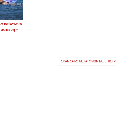
μα καύσωνα
ρασκευή –
0°C το
ετρο, πριν
ώση της
ρασίας
ΣΚΆΝΔΑΛΟ ΜΕΓΑΤΌΝΩΝ ΜΕ ΕΠΙΣΤ