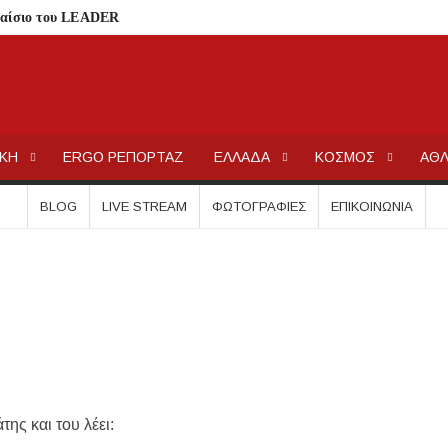
λαίσιο του LEADER
Συκιά
ήσεις στην Κασσάνδρα
ίδαιας
ΕΡΓΟΧΑΛΚ
Ειδήσεις και Νέα για την Ελλάδα και τον κόσμο.
εις και πρόστιμα μετά τους ελέγχους
ΙΚΗ
ERGO ΡΕΠΟΡΤΑΖ
ΕΛΛΑΔΑ
ΚΟΣΜΟΣ
ΑΘΛ
ολύγυρο– Δικαίωση της διεκδίκησης του Δήμου Πολυγύρου
ια ύδρευση και αποχέτευση
BLOG
LIVE STREAM
ΦΩΤΟΓΡΑΦΊΕΣ
ΕΠΙΚΟΙΝΩΝΊΑ
σημειωθούν
ρικής Μακεδονίας
 Μεταμορφώσεως του Σωτήρος στην Παραλία Διονυσίου
χύτητας;
ην περιοχή του Πόρτο Καρράς
ΤΟΥ ΣΤΟ ΠΛΑΤΑΝΟΧΩΡΙ ΚΑΙ ΣΤΗ ΣΑΡΑΚΗΝΑ
της και του λέει:
κού Γυμνασίου Νέας Προποντίδας