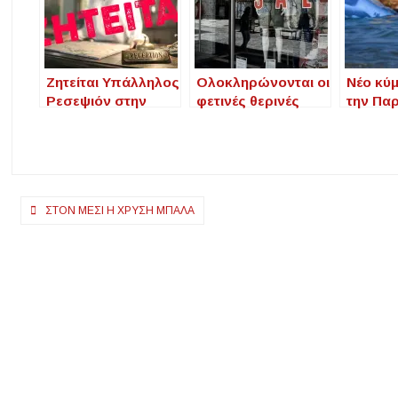
Ζητείται Υπάλληλος
Ολοκληρώνονται οι
Νέο κύ
Ρεσεψιόν στην
φετινές θερινές
την Πα
Άθυτο Χαλκιδικής
εκπτώσεις –
Στους 4
Το Σάββατο, 31
θερμόμ
Αυγούστου ρίχνουν
την πτ
”αυλαία”
θερμοκ
Πλοήγηση
ΣΤΟΝ ΜΈΣΙ Η ΧΡΥΣΉ ΜΠΆΛΑ
άρθρων