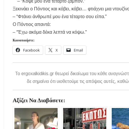
– “Κόψε μου ένα τέταρτο ζαμπόν.”
Δήμος Κασσάνδρας: Εντός μικροβιολογικών ορίων το νερό στη Σίβ
Ξεκινάει ο Πόντιος και κόβει, κόβει… φτιάχνει μια ντουζί
Ιερά Πανήγυρις: Κοιμήσεως Θεοτόκου Πορταριάς Χαλκιδικής
– “Φτάνει άνθρωπέ μου ένα τέταρτο σου είπα.”
ΥΓΙΑΙΝΕΙΝ: Δωρεάν προληπτικές εξετάσεις μέσω του προγράμμ
Ο Πόντιος απαντά:
Σίβηρη Χαλκιδικής: Απαγόρευση χρήσης του νερού για πόση μετά 
– “Έχω ακόμα δέκα λεπτά να κόψω.”
Χαλκιδική: Οι ουρές στα σύνορα των Ευζώνων «φρενάρουν» τον του
Κοινοποιήστε:
Facebook
X
Email
To ergoxalkidikis.gr θεωρεί δικαίωμα του κάθε αναγνώστ
δε σημαίνει ότι υιοθετούμε τις απόψεις αυτές, κ
Αξίζει Να Διαβάσετε: