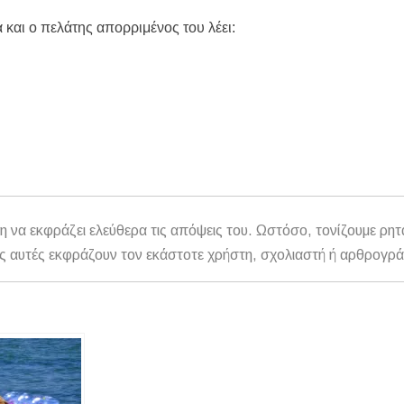
ηρη – Τέλος η προληπτική απαγόρευση χρήσης
να και ο πελάτης απορριμένος του λέει:
ατος «ΠΡΟΛΑΜΒΑΝΩ» έως το 2030
από μικροβιολογική επιβάρυνση
ρισμό – Πολύωρη αναμονή και απώλειες στις κρατήσεις
η να εκφράζει ελεύθερα τις απόψεις του. Ωστόσο, τονίζουμε ρητ
αθώς αυτές εκφράζουν τον εκάστοτε χρήστη, σχολιαστή ή αρθρογρ