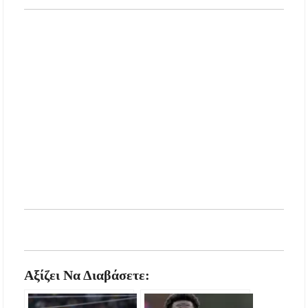
Μουσική Εκδήλωση της Φιλαρμονικής
Μεγάλης Παναγίας
Πτώση στις τιμές των καυσίμων: Κάτω από τα
2 ευρώ η αμόλυβδη μέσα στην εβδομάδα
ΔΥΠΑ: Νέες 8.000 θέσεις εργασίας για
ανέργους ηλικίας 55 έως 67 ετών – Στους
43.000 οι συνολικοί ωφελούμενοι
Αξίζει Να Διαβάσετε: