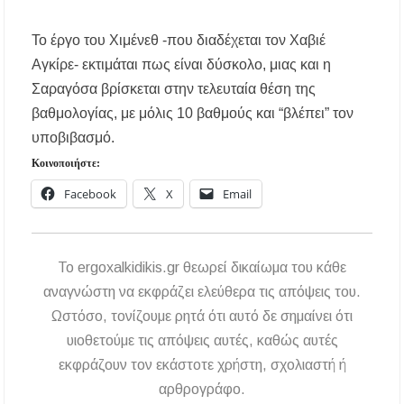
Δήμος Κασσάνδρας: Εντός μικροβιολογικών
ορίων το νερό στη Σίβηρη – Τέλος η
προληπτική απαγόρευση χρήσης
Το έργο του Χιμένεθ -που διαδέχεται τον Χαβιέ
Αγκίρε- εκτιμάται πως είναι δύσκολο, μιας και η
Ιερά Πανήγυρις: Κοιμήσεως Θεοτόκου
Πορταριάς Χαλκιδικής
Σαραγόσα βρίσκεται στην τελευταία θέση της
βαθμολογίας, με μόλις 10 βαθμούς και “βλέπει” τον
ΥΓΙΑΙΝΕΙΝ: Δωρεάν προληπτικές εξετάσεις
υποβιβασμό.
μέσω του προγράμματος «ΠΡΟΛΑΜΒΑΝΩ»
έως το 2030
Κοινοποιήστε:
Facebook
X
Email
Σίβηρη Χαλκιδικής: Απαγόρευση χρήσης του
νερού για πόση μετά από μικροβιολογική
επιβάρυνση
To ergoxalkidikis.gr θεωρεί δικαίωμα του κάθε
Χαλκιδική: Οι ουρές στα σύνορα των Ευζώνων
«φρενάρουν» τον τουρισμό – Πολύωρη αναμονή
αναγνώστη να εκφράζει ελεύθερα τις απόψεις του.
και απώλειες στις κρατήσεις
Ωστόσο, τονίζουμε ρητά ότι αυτό δε σημαίνει ότι
υιοθετούμε τις απόψεις αυτές, καθώς αυτές
Μεταμόρφωση του Σωτήρος: Ο συμβολισμός
των σταφυλιών που ευλογούνται στις εκκλησίες
εκφράζουν τον εκάστοτε χρήστη, σχολιαστή ή
αρθρογράφο.