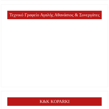
Τεχνικό Γραφείο Αγαλής Αθανάσιος & Συνεργάτες
K&K KOPARKI