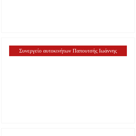
Συνεργείο αυτοκινήτων Παπουτσής Ιωάννης