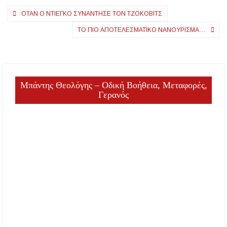
Πλοήγηση
ΌΤΑΝ Ο ΝΤΙΈΓΚΟ ΣΥΝΆΝΤΗΣΕ ΤΟΝ ΤΖΌΚΟΒΙΤΣ
άρθρων
ΤΟ ΠΙΟ ΑΠΟΤΕΛΕΣΜΑΤΙΚΌ ΝΑΝΟΎΡΙΣΜΑ…
Μπάντης Θεολόγης – Οδική Βοήθεια, Μεταφορές,
Γερανός