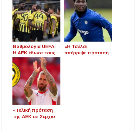
Βαθμολογία UEFA:
«Η Τσέλσι
Η ΑΕΚ έδωσε τους
απέρριψε πρόταση
πρώτους βαθμούς
δανεισμού της ΑΕΚ
στην Ελλάδα,
για τον Φοφανά»
μειώθηκε η
απόσταση από τη
10η Τσεχία
«Τελική πρόταση
της ΑΕΚ σε Σέρχιο
Ράμος – Χαλί
εκατομμυρίων στα
πόδια του»!