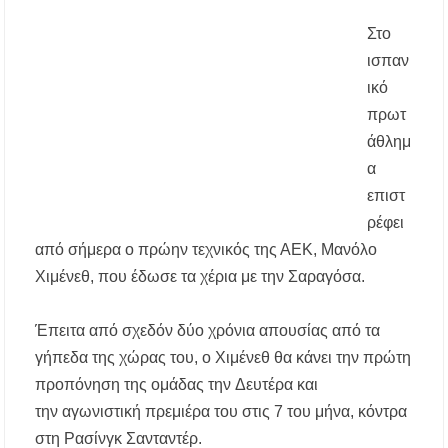
για δήμους της Κεντρικής Μακεδονίας
Στο
ισπαν
Με λαμπρότητα πραγματοποιήθηκε η
πανήγυρη του Παρεκκλησίου Μεταμορφώσεως
ικό
του Σωτήρος στην Παραλία Διονυσίου
πρωτ
άθλημ
Έρευνα απαντάει: Πόσο χρόνο κερδίζουμε
υπερβαίνοντας το όριο ταχύτητας;
α
επιστ
Χαλκιδική: Άμεση η κατάσβεση πυρκαγιάς σε
ρέφει
χαμηλή βλάστηση στην περιοχή του Πόρτο
Καρράς
από σήμερα ο πρώην τεχνικός της ΑΕΚ, Μανόλο
Χιμένεθ, που έδωσε τα χέρια με την Σαραγόσα.
Η ΘΕΙΑ ΜΕΤΑΜΟΡΦΩΣΙΣ ΤΟΥ ΣΩΤΗΡΟΣ
ΗΜΩΝ ΙΗΣΟΥ ΧΡΙΣΤΟΥ ΣΤΟ
ΠΛΑΤΑΝΟΧΩΡΙ ΚΑΙ ΣΤΗ ΣΑΡΑΚΗΝΑ
Έπειτα από σχεδόν δύο χρόνια απουσίας από τα
γήπεδα της χώρας του, ο Χιμένεθ θα κάνει την πρώτη
Υπογράφηκε η σύμβαση για την ενεργειακή
προπόνηση της ομάδας την Δευτέρα και
αναβάθμιση του Μουσικού Γυμνασίου Νέας
Προποντίδας
την αγωνιστική πρεμιέρα του στις 7 του μήνα, κόντρα
στη Ρασίνγκ Σανταντέρ.