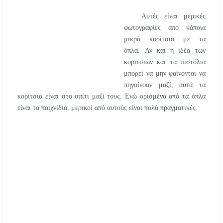
αναβάθμιση του Μουσικού Γυμνασίου Νέας
Προποντίδας
Αυτές είναι μερικές
φωτογραφίες από κάποια
μικρά κορίτσια με τα
Δήμος Κασσάνδρας: Εντός μικροβιολογικών
ορίων το νερό στη Σίβηρη – Τέλος η
όπλα.
Αν και η ιδέα των
προληπτική απαγόρευση χρήσης
κοριτσιών και τα πιστόλια
μπορεί να μην φαίνονται να
Ιερά Πανήγυρις: Κοιμήσεως Θεοτόκου
πηγαίνουν μαζί, αυτά τα
Πορταριάς Χαλκιδικής
κορίτσια είναι στο σπίτι μαζί τους. Ενώ ορισμένα από τα όπλα
είναι τα παιχνίδια, μερικοί από αυτούς είναι πολύ πραγματικές.
ΥΓΙΑΙΝΕΙΝ: Δωρεάν προληπτικές εξετάσεις
μέσω του προγράμματος «ΠΡΟΛΑΜΒΑΝΩ»
έως το 2030
Σίβηρη Χαλκιδικής: Απαγόρευση χρήσης του
νερού για πόση μετά από μικροβιολογική
επιβάρυνση
Χαλκιδική: Οι ουρές στα σύνορα των Ευζώνων
«φρενάρουν» τον τουρισμό – Πολύωρη αναμονή
και απώλειες στις κρατήσεις