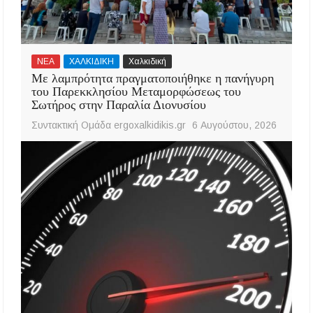
ΝΕΑ
ΧΑΛΚΙΔΙΚΗ
Χαλκιδική
Με λαμπρότητα πραγματοποιήθηκε η πανήγυρη
του Παρεκκλησίου Μεταμορφώσεως του
Σωτήρος στην Παραλία Διονυσίου
Συντακτική Ομάδα ergoxalkidikis.gr
6 Αυγούστου, 2026