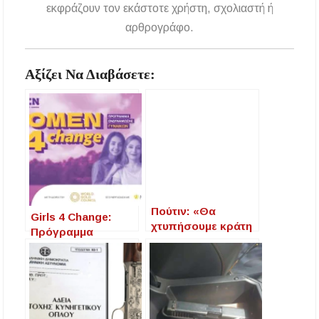
εκφράζουν τον εκάστοτε χρήστη, σχολιαστή ή
αρθρογράφο.
Αξίζει Να Διαβάσετε:
Πούτιν: «Θα
Girls 4 Change:
χτυπήσουμε κράτη
Πρόγραμμα
που δίνουν όπλα
ενδυνάμωσης για
στο Κίεβο» –
τα κορίτσια του
Παγκοσμίου
Δήμου Αριστοτέλη
χαρακτήρα ο
πόλεμος