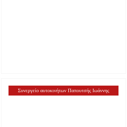
Συνεργείο αυτοκινήτων Παπουτσής Ιωάννης