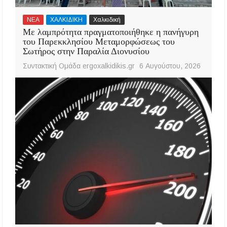
ΝΕΑ
ΧΑΛΚΙΔΙΚΗ
Χαλκιδική
Με λαμπρότητα πραγματοποιήθηκε η πανήγυρη
του Παρεκκλησίου Μεταμορφώσεως του
Σωτήρος στην Παραλία Διονυσίου
Συντακτική Ομάδα ergoxalkidikis.gr
6 Αυγούστου, 2026