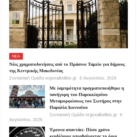
ΝΕΑ
Νέες χρηματοδοτήσεις από το Πράσινο Ταμείο για δήμους
της Κεντρικής Μακεδονίας
Συντακτική Ομάδα ergoxalkidikis.gr
6 Αυγούστου, 2026
Με λαμπρότητα πραγματοποιήθηκε η
πανήγυρη του Παρεκκλησίου
Μεταμορφώσεως του Σωτήρος στην
Παραλία Διονυσίου
Συντακτική Ομάδα ergoxalkidikis.gr
6
Αυγούστου, 2026
Έρευνα απαντάει: Πόσο χρόνο
κερδίζουμε υπερβαίνοντας το όριο