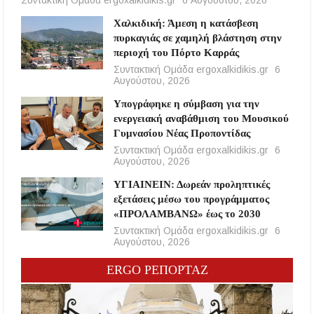
Συντακτική Ομάδα ergoxalkidikis.gr
6 Αυγούστου, 2026
Χαλκιδική: Άμεση η κατάσβεση
πυρκαγιάς σε χαμηλή βλάστηση στην
περιοχή του Πόρτο Καρράς
Συντακτική Ομάδα ergoxalkidikis.gr
6
Αυγούστου, 2026
Υπογράφηκε η σύμβαση για την
ενεργειακή αναβάθμιση του Μουσικού
Γυμνασίου Νέας Προποντίδας
Συντακτική Ομάδα ergoxalkidikis.gr
6
Αυγούστου, 2026
ΥΓΙΑΙΝΕΙΝ: Δωρεάν προληπτικές
εξετάσεις μέσω του προγράμματος
«ΠΡΟΛΑΜΒΑΝΩ» έως το 2030
Συντακτική Ομάδα ergoxalkidikis.gr
6
Αυγούστου, 2026
ERGO ΡΕΠΟΡΤΑΖ