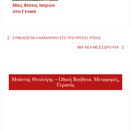
την Ψυχική Υγεία
Νέες θέσεις Ιατρών
στο Γενικό
Νοσοκομείο
Χαλκιδικής
Πλοήγηση
ΣΥΝΕΧΊΖΕΤΑΙ Η ΚΑΤΆΛΗΨΗ ΣΤΟ ΥΠΟΥΡΓΕΊΟ ΥΓΕΊΑΣ
άρθρων
ΜΙΑ ΘΕΆ ΜΕ ΕΣΏΡΟΥΧΑ
Μπάντης Θεολόγης – Οδική Βοήθεια, Μεταφορές,
Γερανός