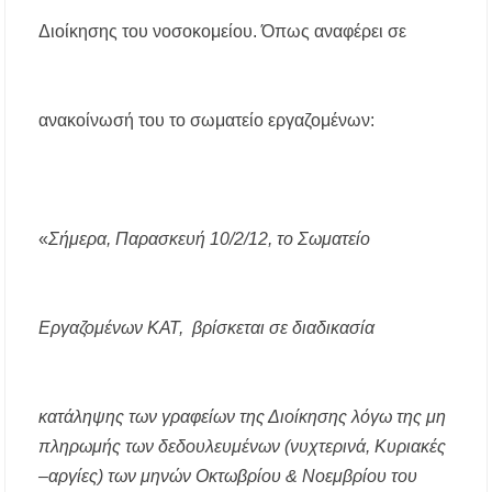
Μεταμόρφωση του Σωτήρος: Ο συμβολισμός
Διοίκησης του νοσοκομείου. Όπως αναφέρει σε
των σταφυλιών που ευλογούνται στις εκκλησίες
Μουσική Εκδήλωση της Φιλαρμονικής
Μεγάλης Παναγίας
ανακοίνωσή του το σωματείο εργαζομένων:
Πτώση στις τιμές των καυσίμων: Κάτω από τα
2 ευρώ η αμόλυβδη μέσα στην εβδομάδα
ΔΥΠΑ: Νέες 8.000 θέσεις εργασίας για
«
Σήμερα, Παρασκευή 10/2/12, το Σωματείο
ανέργους ηλικίας 55 έως 67 ετών – Στους
43.000 οι συνολικοί ωφελούμενοι
Δεκαπενταύγουστος 2026 στη Μεγάλη Παναγία
Εργαζομένων ΚΑΤ, βρίσκεται σε διαδικασία
Χαλκιδικής – Το πρόγραμμα των ιερών
ακολουθιών
Η Φωτεινή Βελεσιώτου έρχεται στην
κατάληψης των γραφείων της Διοίκησης λόγω της μη
Ουρανούπολη για μια μοναδική συναυλία στον
Πύργο
πληρωμής των δεδουλευμένων (νυχτερινά, Κυριακές
–αργίες) των μηνών Οκτωβρίου & Νοεμβρίου του