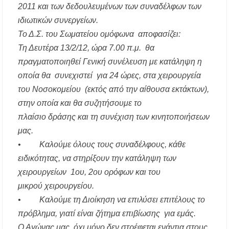
«Τουρισμός για Όλους 2026-2027»: Άνοιξαν οι
2011 και των δεδουλευμένων των συναδέλφων των
αιτήσεις – Ποιοι υποβάλλουν σήμερα αίτηση
ανά ΑΦΜ
ιδιωτικών συνεργείων.
Το Δ.Σ. του Σωματείου ομόφωνα αποφασίζει:
Αναβαθμίζεται η πρόσβαση στο Δεβελίκι
Τη Δευτέρα 13/2/12, ώρα 7.00 π.μ. θα
Γοματίου με οδικό έργο 500.000 €
πραγματοποιηθεί Γενική συνέλευση με κατάληψη η
οποία θα συνεχιστεί για 24 ώρες, στα χειρουργεία
Ιωάννης Γιώργος: «Εγκρίθηκε η λειτουργία
εκτός έδρας τμήματος Σ.Α.Ε.Κ. στον Πολύγυρο
του Νοσοκομείου (εκτός από την αίθουσα εκτάκτων),
– Ένα σημαντικό βήμα για την πλήρη
επαναλειτουργία της δομής»
στην οποία και θα συζητήσουμε το
πλαίσιο δράσης και τη συνέχιση των κινητοποιήσεων
μας.
• Καλούμε όλους τους συναδέλφους, κάθε
ειδικότητας, να στηρίξουν την κατάληψη των
χειρουργείων 1ου, 2ου ορόφων και του
μικρού χειρουργείου.
• Καλούμε τη Διοίκηση να επιλύσει επιτέλους το
πρόβλημα, γιατί είναι ζήτημα επιβίωσης για εμάς.
Ο Αγώνας μας, όχι μόνο δεν στρέφεται ενάντια στους