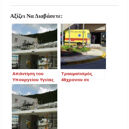
Αξίζει Να Διαβάσετε:
Απάντηση του
Τραυματισμός
Υπουργείου Υγείας
46χρονου σε
στην Αναφορά του
θαλάσσια παιδική
Βουλευτή Ιωάννη
χαρά στο
Γιώργου για τις
Πευκοχώρι –
νέες θέσεις ιατρών
Διακομίστηκε στο
στο Γενικό
Γενικό Νοσοκομείο
Νοσοκομείο
Χαλκιδικής
Χαλκιδικής και τις
παρεμβάσεις για