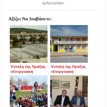
αρθρογράφο.
Αξίζει Να Διαβάσετε:
Ένταξη της Πράξης
Ένταξη της Πράξης
«Ενεργειακή
«Ενεργειακή
αναβάθμιση του
αναβάθμιση 2ου
ΕΠΑ.Λ. Ν.
Δημοτικού Σχολείου
Μουδανιών» στο
Ν. Καλλικράτειας»
Πρόγραμμα
στο Πρόγραμμα
«Κεντρική
«Κεντρική
Μακεδονία 2021-
Μακεδονία 2021-
2027»
2027»