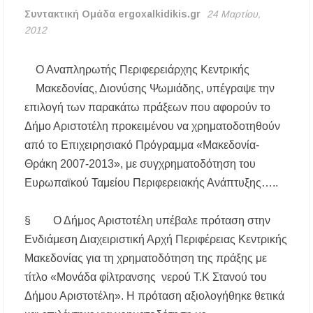
Κασσάνδρα
Συντακτική Ομάδα ergoxalkidikis.gr
24 Μαρτίου,
2012
Χαλκιδική: Νεκρός 68χρονος λουόμενος στην
παραλία της Νέας Ποτίδαιας
Ο Αναπληρωτής Περιφερειάρχης Κεντρικής
Μακεδονίας, Διονύσης Ψωμιάδης, υπέγραψε την
Χαλκιδική: Πρωταθλήτρια στις καταγγελίες
για παραλίες – Σφραγίσεις και πρόστιμα μετά
επιλογή των παρακάτω πράξεων που αφορούν το
τους ελέγχους
Δήμο Αριστοτέλη προκειμένου να χρηματοδοτηθούν
από το Επιχειρησιακό Πρόγραμμα «Μακεδονία-
Εγκρίθηκε η λειτουργία τμήματος της Σ.Α.Ε.Κ.
Μουδανιών στον Πολύγυρο– Δικαίωση της
Θράκη 2007-2013», με συγχρηματοδότηση του
διεκδίκησης του Δήμου Πολυγύρου
Ευρωπαϊκού Ταμείου Περιφερειακής Ανάπτυξης…..
Η ΕΥΑΘ επεκτείνεται στη Χαλκιδική – Τι
αλλάζει με τον νέο νόμο για ύδρευση και
§ Ο Δήμος Αριστοτέλη υπέβαλε πρόταση στην
αποχέτευση
Ενδιάμεση Διαχειριστική Αρχή Περιφέρειας Κεντρικής
Μακεδονίας για τη χρηματοδότηση της πράξης με
Χαλκιδική: Νεκρός 69χρονος λουόμενος στην
παραλία Σίβηρης
τίτλο «Μονάδα φίλτρανσης νερού Τ.Κ Στανού του
Δήμου Αριστοτέλη». Η πρόταση αξιολογήθηκε θετικά
Διακοπές ρεύματος σε περιοχές της Χαλκιδικής