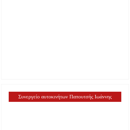
Συνεργείο αυτοκινήτων Παπουτσής Ιωάννης