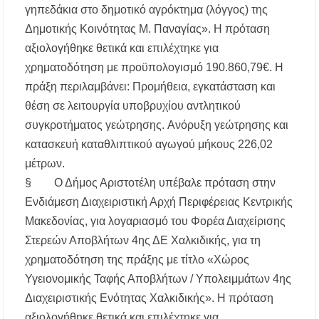
Προποντίδας
γηπεδάκια στο δημοτικό αγρόκτημα (λόγγος) της
Δημοτικής Κοινότητας Μ. Παναγίας». Η πρόταση
Δήμος Κασσάνδρας: Εντός μικροβιολογικών
αξιολογήθηκε θετικά και επιλέχτηκε για
ορίων το νερό στη Σίβηρη – Τέλος η
προληπτική απαγόρευση χρήσης
χρηματοδότηση με προϋπολογισμό 190.860,79€. Η
πράξη περιλαμβάνει: Προμήθεια, εγκατάσταση και
Ιερά Πανήγυρις: Κοιμήσεως Θεοτόκου
θέση σε λειτουργία υποβρυχίου αντλητικού
Πορταριάς Χαλκιδικής
συγκροτήματος γεώτρησης. Aνόρυξη γεώτρησης και
κατασκευή καταθλιπτικού αγωγού μήκους 226,02
μέτρων.
§ Ο Δήμος Αριστοτέλη υπέβαλε πρόταση στην
Ενδιάμεση Διαχειριστική Αρχή Περιφέρειας Κεντρικής
Μακεδονίας, για λογαριασμό του Φορέα Διαχείρισης
Στερεών Αποβλήτων 4ης ΔΕ Χαλκιδικής, για τη
χρηματοδότηση της πράξης με τίτλο «Χώρος
Υγειονομικής Ταφής Αποβλήτων / Υπολειμμάτων 4ης
Διαχειριστικής Ενότητας Χαλκιδικής». Η πρόταση
αξιολογήθηκε θετικά και επιλέχτηκε για