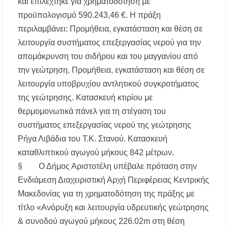
– Πότε και πού θα σημειωθούν
και επιλέχτηκε για χρηματοδότηση με
προϋπολογισμό 590.243,46 €. Η πράξη
Νέες χρηματοδοτήσεις από το Πράσινο Ταμείο
περιλαμβάνει: Προμήθεια, εγκατάσταση και θέση σε
για δήμους της Κεντρικής Μακεδονίας
λειτουργία συστήματος επεξεργασίας νερού για την
απομάκρυνση του σιδήρου και του μαγγανίου από
Με λαμπρότητα πραγματοποιήθηκε η
πανήγυρη του Παρεκκλησίου Μεταμορφώσεως
την γεώτρηση. Προμήθεια, εγκατάσταση και θέση σε
του Σωτήρος στην Παραλία Διονυσίου
λειτουργία υποβρυχίου αντλητικού συγκροτήματος
της γεώτρησης. Κατασκευή κτιρίου με
Έρευνα απαντάει: Πόσο χρόνο κερδίζουμε
υπερβαίνοντας το όριο ταχύτητας;
θερμομονωτικά πάνελ για τη στέγαση του
συστήματος επεξεργασίας νερού της γεώτρησης
Χαλκιδική: Άμεση η κατάσβεση πυρκαγιάς σε
Ρήγα Λιβάδια του Τ.Κ. Στανού. Κατασκευή
χαμηλή βλάστηση στην περιοχή του Πόρτο
Καρράς
καταθλιπτικού αγωγού μήκους 842 μέτρων.
§ Ο Δήμος Αριστοτέλη υπέβαλε πρόταση στην
Η ΘΕΙΑ ΜΕΤΑΜΟΡΦΩΣΙΣ ΤΟΥ ΣΩΤΗΡΟΣ
Ενδιάμεση Διαχειριστική Αρχή Περιφέρειας Κεντρικής
ΗΜΩΝ ΙΗΣΟΥ ΧΡΙΣΤΟΥ ΣΤΟ
ΠΛΑΤΑΝΟΧΩΡΙ ΚΑΙ ΣΤΗ ΣΑΡΑΚΗΝΑ
Μακεδονίας για τη χρηματοδότηση της πράξης με
τίτλο «Ανόρυξη και λειτουργία υδρευτικής γεώτρησης
Υπογράφηκε η σύμβαση για την ενεργειακή
& συνοδού αγωγού μήκους 226.02m στη θέση
αναβάθμιση του Μουσικού Γυμνασίου Νέας