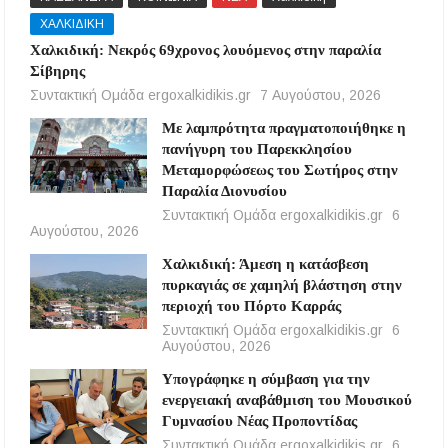
ΧΑΛΚΙΔΙΚΗ
Χαλκιδική: Νεκρός 69χρονος λουόμενος στην παραλία
Σίβηρης
Συντακτική Ομάδα ergoxalkidikis.gr
7 Αυγούστου, 2026
Με λαμπρότητα πραγματοποιήθηκε η
πανήγυρη του Παρεκκλησίου
Μεταμορφώσεως του Σωτήρος στην
Παραλία Διονυσίου
Συντακτική Ομάδα ergoxalkidikis.gr
6
Αυγούστου, 2026
Χαλκιδική: Άμεση η κατάσβεση
πυρκαγιάς σε χαμηλή βλάστηση στην
περιοχή του Πόρτο Καρράς
Συντακτική Ομάδα ergoxalkidikis.gr
6
Αυγούστου, 2026
Υπογράφηκε η σύμβαση για την
ενεργειακή αναβάθμιση του Μουσικού
Γυμνασίου Νέας Προποντίδας
Συντακτική Ομάδα ergoxalkidikis.gr
6