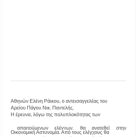
Η Κεντρική Μακεδονία ανοίγει τον δρόμο του
οινοτουρισμού σε Ηνωμένο Βασίλειο και
Αυστραλία
Χαλκιδική: Πυρκαγιά σε γαλλική θαλαμηγό
στη Λατούρα Αγίου Νικολάου – Άμεση
κινητοποίηση Λιμενικού και Πυροσβεστικής
ΑΠ. ΠΑΝΑΣ: «Η ΧΑΛΚΙΔΙΚΗ ΧΡΕΙΑΖΕΤΑΙ
ΟΛΟΚΛΗΡΩΜΕΝΟ ΣΧΕΔΙΟ ΓΙΑ ΤΗ
ΔΙΑΒΡΩΣΗ, ΟΧΙ ΑΠΟΣΠΑΣΜΑΤΙΚΕΣ
ΠΑΡΕΜΒΑΣΕΙΣ
Το πρώτο Puppy Yoga έρχεται στην Χαλκιδική!
Ανοίγουν 40 θέσεις εργασίας στον Δήμο
Αθηνών Ελένη Ράικου, ο αντεισαγγελέας του
Αριστοτέλη – Ποιες ειδικότητες ζητούνται
Αρείου Πάγου Νικ. Παντελής.
Η έρευνα, λόγω της πολυπλοκότητας των
Χαλκιδική: Συνελήφθη 46χρονος επειδή
επέτρεψε στον ανήλικο γιο του να οδηγήσει
απαιτούμενων ελέγχων, θα ανατεθεί στην
τζετ σκι
Οικονομική Αστυνομία. Από τους ελέγχους θα