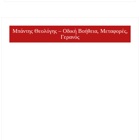
Μπάντης Θεολόγης – Οδική Βοήθεια, Μεταφορές,
Γερανός