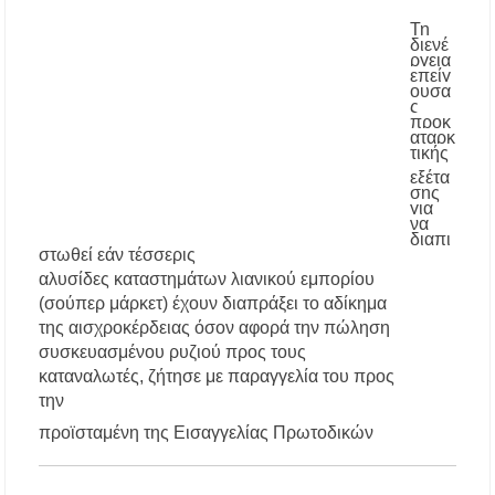
43.000 οι συνολικοί ωφελούμενοι
Τη
διενέ
ργεια
Δεκαπενταύγουστος 2026 στη Μεγάλη Παναγία
επείγ
Χαλκιδικής – Το πρόγραμμα των ιερών
ουσα
ακολουθιών
ς
προκ
αταρκ
τικής
Η Φωτεινή Βελεσιώτου έρχεται στην
Ουρανούπολη για μια μοναδική συναυλία στον
εξέτα
σης
Πύργο
για
να
διαπι
«Τουρισμός για Όλους 2026-2027»: Άνοιξαν οι
στωθεί εάν τέσσερις
αιτήσεις – Ποιοι υποβάλλουν σήμερα αίτηση
αλυσίδες καταστημάτων λιανικού εμπορίου
ανά ΑΦΜ
(σούπερ μάρκετ) έχουν διαπράξει το αδίκημα
της αισχροκέρδειας όσον αφορά την πώληση
Αναβαθμίζεται η πρόσβαση στο Δεβελίκι
συσκευασμένου ρυζιού προς τους
Γοματίου με οδικό έργο 500.000 €
καταναλωτές, ζήτησε με παραγγελία του προς
την
Ιωάννης Γιώργος: «Εγκρίθηκε η λειτουργία
εκτός έδρας τμήματος Σ.Α.Ε.Κ. στον Πολύγυρο
προϊσταμένη της Εισαγγελίας Πρωτοδικών
– Ένα σημαντικό βήμα για την πλήρη
επαναλειτουργία της δομής»