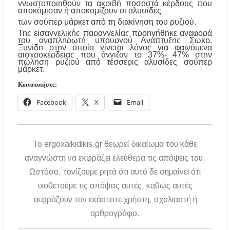
γνωστοποιηθούν τα ακριβή ποσοστά κέρδους που
αποκόμισαν ή αποκομίζουν οι αλυσίδες
Η γενιά των 45+ επιστρέφει στα μπαρ: Το νέο
κοινό που γεμίζει τις πίστες πριν τις 8 το βράδυ
των σούπερ μάρκετ από τη διακίνηση του ρυζιού.
Της εισαγγελικής παραγγελίας προηγήθηκε αναφορά
του αναπληρωτή υπουργού Ανάπτυξης Σωκρ.
Βαριές καμπάνες για ιδιοκτήτες σκύλων χωρίς
Ξυνίδη στην οποία γίνεται λόγος για φαινόμενα
λουρί – Πρόστιμα 300 ευρώ
αισχροκέρδειας που άγγιζαν το 37%- 47% στην
πώληση ρυζιού από τέσσερις αλυσίδες σούπερ
μάρκετ.
Έως 500€ τον μήνα για τη φροντίδα βρεφών:
Κοινοποιήστε:
Ποιοι γονείς μπορούν να λάβουν voucher από τη
δράση «Νταντάδες της Γειτονιάς»
Facebook
X
Email
To ergoxalkidikis.gr θεωρεί δικαίωμα του κάθε
αναγνώστη να εκφράζει ελεύθερα τις απόψεις του.
Ωστόσο, τονίζουμε ρητά ότι αυτό δε σημαίνει ότι
υιοθετούμε τις απόψεις αυτές, καθώς αυτές
εκφράζουν τον εκάστοτε χρήστη, σχολιαστή ή
αρθρογράφο.