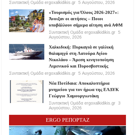
Συντακτική Ομάδα ergoxalkidikis.gr
5 Αυγούστου, 2026
«Τουρισμός για Όλους 2026-2027»:
Άνοιξαν οι αιτήσεις – Ποιοι
υποβάλλουν σήμερα αίτηση ανά ΑΦΜ
Συντακτική Ομάδα ergoxalkidikis.gr
5
Αυγούστου, 2026
Χαλκιδική: Πυρκαγιά σε γαλλική
θαλαμηγό στη Λατούρα Αγίου
Νικολάου – Άμεση κινητοποίηση
Λιμενικού και Πυροσβεστικής
Συντακτική Ομάδα ergoxalkidikis.gr
5 Αυγούστου, 2026
Νέα Ποτίδαια: Αποκαλυπτήρια
μνημείου για τον ήρωα της ΕΛΔΥΚ
Γεώργιο Χαμουργιωτάκη
Συντακτική Ομάδα ergoxalkidikis.gr
3
Αυγούστου, 2026
ERGO ΡΕΠΟΡΤΑΖ