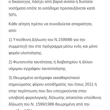
Προποντίδας
ο δικαιούχος πάσχει από βαριά ανίατα ή δυσίατα
νοσήματα οπότε το εισόδημα προσαυξάνεται κατά
Δήμος Κασσάνδρας: Εντός μικροβιολογικών
50%.
ορίων το νερό στη Σίβηρη – Τέλος η
προληπτική απαγόρευση χρήσης
Κάθε αίτηση πρέπει να συνοδεύεται απαραίτητα,
από:
Ιερά Πανήγυρις: Κοιμήσεως Θεοτόκου
Πορταριάς Χαλκιδικής
1) Υπεύθυνη Δήλωση του Ν.1599/86 για την
συμμετοχή του στο πρόγραμμα μέσω ενός και μόνο
φορέα υλοποίησης.
2) Φωτοτυπία ταυτότητας ή διαβατηρίου ή άλλου
νόμιμου εγγράφου ταυτοποίησης
3) Θεωρημένο αντίγραφο εκκαθαριστικού
σημειώματος φόρου εισοδήματος του έτους 2011 ή
στην περίπτωση που δεν υποχρεούνται στην
υποβολή φορολογικής δήλωσης απαιτείται υπεύθυνη
δήλωση του Ν. 1599/1986 θεωρημένη από την