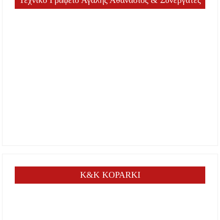
Τεχνικό Γραφείο Αγαλής Αθανάσιος & Συνεργάτες
K&K KOPARKI