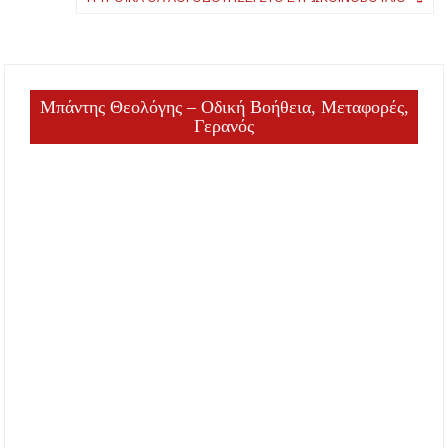
Μπάντης Θεολόγης – Οδική Βοήθεια, Μεταφορές,
Γερανός