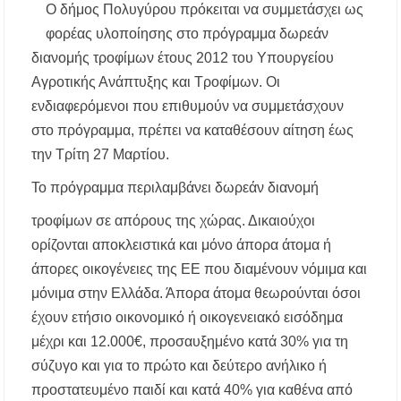
Ο δήμος Πολυγύρου πρόκειται να συμμετάσχει ως
Κασσάνδρα
φορέας υλοποίησης στο πρόγραμμα δωρεάν
διανομής τροφίμων έτους 2012 του Υπουργείου
Χαλκιδική: Νεκρός 68χρονος λουόμενος στην
παραλία της Νέας Ποτίδαιας
Αγροτικής Ανάπτυξης και Τροφίμων. Οι
ενδιαφερόμενοι που επιθυμούν να συμμετάσχουν
Χαλκιδική: Πρωταθλήτρια στις καταγγελίες
για παραλίες – Σφραγίσεις και πρόστιμα μετά
στο πρόγραμμα, πρέπει να καταθέσουν αίτηση έως
τους ελέγχους
την Τρίτη 27 Μαρτίου.
Το πρόγραμμα περιλαμβάνει δωρεάν διανομή
Εγκρίθηκε η λειτουργία τμήματος της Σ.Α.Ε.Κ.
Μουδανιών στον Πολύγυρο– Δικαίωση της
διεκδίκησης του Δήμου Πολυγύρου
τροφίμων σε απόρους της χώρας. Δικαιούχοι
ορίζονται αποκλειστικά και μόνο άπορα άτομα ή
Η ΕΥΑΘ επεκτείνεται στη Χαλκιδική – Τι
άπορες οικογένειες της ΕΕ που διαμένουν νόμιμα και
αλλάζει με τον νέο νόμο για ύδρευση και
αποχέτευση
μόνιμα στην Ελλάδα. Άπορα άτομα θεωρούνται όσοι
έχουν ετήσιο οικονομικό ή οικογενειακό εισόδημα
Χαλκιδική: Νεκρός 69χρονος λουόμενος στην
μέχρι και 12.000€, προσαυξημένο κατά 30% για τη
παραλία Σίβηρης
σύζυγο και για το πρώτο και δεύτερο ανήλικο ή
Διακοπές ρεύματος σε περιοχές της Χαλκιδικής
προστατευμένο παιδί και κατά 40% για καθένα από