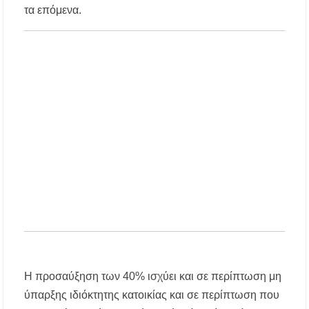
– Πότε και πού θα σημειωθούν
τα επόμενα.
Νέες χρηματοδοτήσεις από το Πράσινο Ταμείο
για δήμους της Κεντρικής Μακεδονίας
Με λαμπρότητα πραγματοποιήθηκε η
πανήγυρη του Παρεκκλησίου Μεταμορφώσεως
του Σωτήρος στην Παραλία Διονυσίου
Έρευνα απαντάει: Πόσο χρόνο κερδίζουμε
υπερβαίνοντας το όριο ταχύτητας;
Χαλκιδική: Άμεση η κατάσβεση πυρκαγιάς σε
χαμηλή βλάστηση στην περιοχή του Πόρτο
Καρράς
Η ΘΕΙΑ ΜΕΤΑΜΟΡΦΩΣΙΣ ΤΟΥ ΣΩΤΗΡΟΣ
ΗΜΩΝ ΙΗΣΟΥ ΧΡΙΣΤΟΥ ΣΤΟ
ΠΛΑΤΑΝΟΧΩΡΙ ΚΑΙ ΣΤΗ ΣΑΡΑΚΗΝΑ
Η προσαύξηση των 40% ισχύει και σε περίπτωση μη
Υπογράφηκε η σύμβαση για την ενεργειακή
ύπαρξης ιδιόκτητης κατοικίας και σε περίπτωση που
αναβάθμιση του Μουσικού Γυμνασίου Νέας