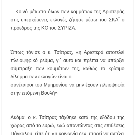
Κασσάνδρα
Κοινό μέτωπο όλων των κομμάτων της Αριστεράς
Χαλκιδική: Νεκρός 68χρονος λουόμενος στην
στις επερχόμενες εκλογές ζήτησε μέσω του ΣΚΑΪ ο
παραλία της Νέας Ποτίδαιας
πρόεδρος της ΚΟ του ΣΥΡΙΖΑ.
Χαλκιδική: Πρωταθλήτρια στις καταγγελίες
για παραλίες – Σφραγίσεις και πρόστιμα μετά
τους ελέγχους
Όπως τόνισε ο κ. Τσίπρας, «η Αριστερά αποτελεί
πλειοψηφικό ρεύμα, γι΄ αυτό και πρέπει να υπάρξει
Εγκρίθηκε η λειτουργία τμήματος της Σ.Α.Ε.Κ.
Μουδανιών στον Πολύγυρο– Δικαίωση της
σύμπραξη των κομμάτων της, καθώς το κρίσιμο
διεκδίκησης του Δήμου Πολυγύρου
δίλημμα των εκλογών είναι οι
συνέταιροι του Μμημονίου να μην έχουν πλειοψηφία
Η ΕΥΑΘ επεκτείνεται στη Χαλκιδική – Τι
αλλάζει με τον νέο νόμο για ύδρευση και
στην επόμενη Βουλή»
αποχέτευση
Χαλκιδική: Νεκρός 69χρονος λουόμενος στην
παραλία Σίβηρης
Ακόμα, ο κ. Τσίπρας τάχθηκε κατά της εξόδου της
χώρας από το ευρώ, ενώ απαντώντας στις επιθέσεις
Διακοπές ρεύματος σε περιοχές της Χαλκιδικής
Πάγκαλου, είπε ότι «η κοινωνία δεν μπορεί να αντέξει