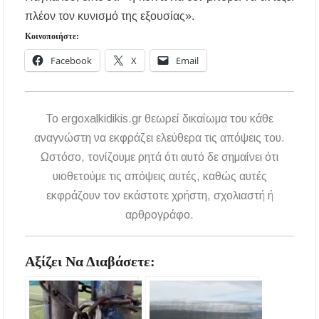
– Πότε και πού θα σημειωθούν
πλέον τον κυνισμό της εξουσίας».
Νέες χρηματοδοτήσεις από το Πράσινο Ταμείο
Κοινοποιήστε:
για δήμους της Κεντρικής Μακεδονίας
Facebook
X
Email
Με λαμπρότητα πραγματοποιήθηκε η
πανήγυρη του Παρεκκλησίου Μεταμορφώσεως
του Σωτήρος στην Παραλία Διονυσίου
To ergoxalkidikis.gr θεωρεί δικαίωμα του κάθε
αναγνώστη να εκφράζει ελεύθερα τις απόψεις του.
Έρευνα απαντάει: Πόσο χρόνο κερδίζουμε
υπερβαίνοντας το όριο ταχύτητας;
Ωστόσο, τονίζουμε ρητά ότι αυτό δε σημαίνει ότι
υιοθετούμε τις απόψεις αυτές, καθώς αυτές
Χαλκιδική: Άμεση η κατάσβεση πυρκαγιάς σε
εκφράζουν τον εκάστοτε χρήστη, σχολιαστή ή
χαμηλή βλάστηση στην περιοχή του Πόρτο
Καρράς
αρθρογράφο.
Η ΘΕΙΑ ΜΕΤΑΜΟΡΦΩΣΙΣ ΤΟΥ ΣΩΤΗΡΟΣ
ΗΜΩΝ ΙΗΣΟΥ ΧΡΙΣΤΟΥ ΣΤΟ
Αξίζει Να Διαβάσετε:
ΠΛΑΤΑΝΟΧΩΡΙ ΚΑΙ ΣΤΗ ΣΑΡΑΚΗΝΑ
Υπογράφηκε η σύμβαση για την ενεργειακή
αναβάθμιση του Μουσικού Γυμνασίου Νέας