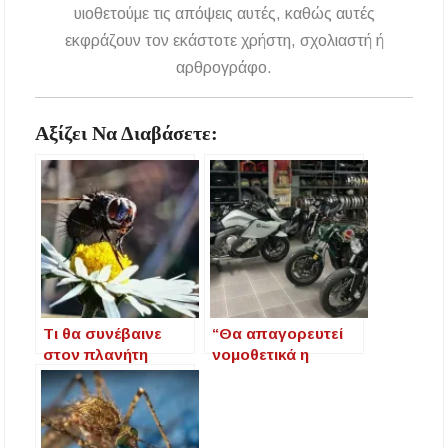
υιοθετούμε τις απόψεις αυτές, καθώς αυτές
εκφράζουν τον εκάστοτε χρήστη, σχολιαστή ή
αρθρογράφο.
Αξίζει Να Διαβάσετε:
Τι θα συνέβαινε
“Θα απαγορευτεί
στον πλανήτη
νομοθετικά η
χωρίς τις μέλισσες;
χορήγηση
καυσίμων σε
όποιον
μοτοσυκλετιστή