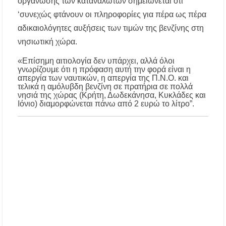
οργάνωσης των καταναλωτών σημειώνεται ότι
‘συνεχώς φτάνουν οι πληροφορίες για πέρα ως πέρα
Χαλκιδική: Τραυματίστηκε οδηγός
μοτοσικλέτας σε τροχαίο στον δρόμο
αδικαιολόγητες αυξήσεις των τιμών της βενζίνης στη
Ολυμπιάδας – Σταυρού
νησιωτική χώρα.
Χαλκιδική: Τραυματίστηκε 8χρονος Βρετανός
«Επίσημη αιτιολογία δεν υπάρχει, αλλά όλοι
ενώ έκανε βουτιά σε παραλία στο Παλιούρι
γνωρίζουμε ότι η πρόφαση αυτή την φορά είναι η
απεργία των ναυτικών, η απεργία της Π.Ν.Ο. και
τελικά η αμόλυβδη βενζίνη σε πρατήρια σε πολλά
Χαλκιδική: Απαγόρευση κυκλοφορίας σε
νησιά της χώρας (Κρήτη, Δωδεκάνησα, Κυκλάδες και
δασικές περιοχές την Κυριακή 9 Αυγούστου
Ιόνιο) διαμορφώνεται πάνω από 2 ευρώ το λίτρο”.
λόγω υψηλού κινδύνου πυρκαγιάς
Η Ελένη Τσαλιγοπούλου στη Σιθωνία –
Συναυλία στο Γυμνάσιο Νέου Μαρμαρά
Συναγερμός στον Στανό Χαλκιδικής: Απόπειρα
τηλεφωνικής εξαπάτησης ανηλίκου – Έκκληση
προς όλους τους γονείς
Δράση περισυλλογής αδέσποτων ζώων στα
Πυργαδίκια Χαλκιδικής στις 12 Αυγούστου