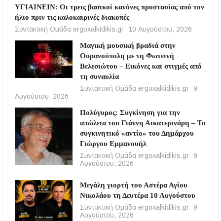
ΥΓΙΑΙΝΕΙΝ: Οι τρεις βασικοί κανόνες προστασίας από τον
ήλιο πριν τις καλοκαιρινές διακοπές
Συντακτική Ομάδα ergoxalkidikis.gr
10 Αυγούστου, 2026
Μαγική μουσική βραδιά στην
Ουρανούπολη με τη Φωτεινή
Βελεσιώτου – Εικόνες και στιγμές από
τη συναυλία
Συντακτική Ομάδα ergoxalkidikis.gr
9
Αυγούστου, 2026
Πολύγυρος: Συγκίνηση για την
απώλεια του Γιάννη Αικατερινάρη – Το
συγκινητικό «αντίο» του Δημάρχου
Γιώργου Εμμανουήλ
Συντακτική Ομάδα ergoxalkidikis.gr
9
Αυγούστου, 2026
Μεγάλη γιορτή του Αστέρα Αγίου
Νικολάου τη Δευτέρα 10 Αυγούστου
Συντακτική Ομάδα ergoxalkidikis.gr
9
Αυγούστου, 2026