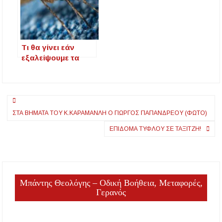
δεν φοράει
κράνος”
Τι θα γίνει εάν
εξαλείψουμε τα
κουνούπια από τον
πλανήτη;
Πλοήγηση
ΣΤΑ ΒΉΜΑΤΑ ΤΟΥ Κ.ΚΑΡΑΜΑΝΛΉ Ο ΓΙΏΡΓΟΣ ΠΑΠΑΝΔΡΈΟΥ (ΦΏΤΟ)
άρθρων
EΠΊΔΟΜΑ ΤΥΦΛΟΎ ΣΕ ΤΑΞΙΤΖΉ!
Μπάντης Θεολόγης – Οδική Βοήθεια, Μεταφορές,
Γερανός