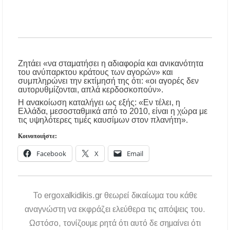
Λαϊκές μελωδίες στην πλατεία του Πολυγύρου
με την ορχήστρα «Το Λαϊκόν»
Υποχρεωτικά μέσω τράπεζας τα ενοίκια από
την 1η Οκτωβρίου 2026 – Τι αλλάζει για
ιδιοκτήτες και ενοικιαστές
Ζητάει «να σταματήσει η αδιαφορία και ανικανότητα
του ανύπαρκτου κράτους των αγορών» και
συμπληρώνει την εκτίμησή της ότι: «οι αγορές δεν
αυτορυθμίζονται, απλά κερδοσκοπούν».
Η ανακοίωση καταλήγει ως εξής: «Εν τέλει, η
Ελλάδα, μεσοσταθμικά από το 2010, είναι η χώρα με
τις υψηλότερες τιμές καυσίμων στον πλανήτη».
Κοινοποιήστε:
Facebook
X
Email
To ergoxalkidikis.gr θεωρεί δικαίωμα του κάθε
αναγνώστη να εκφράζει ελεύθερα τις απόψεις του.
Ωστόσο, τονίζουμε ρητά ότι αυτό δε σημαίνει ότι