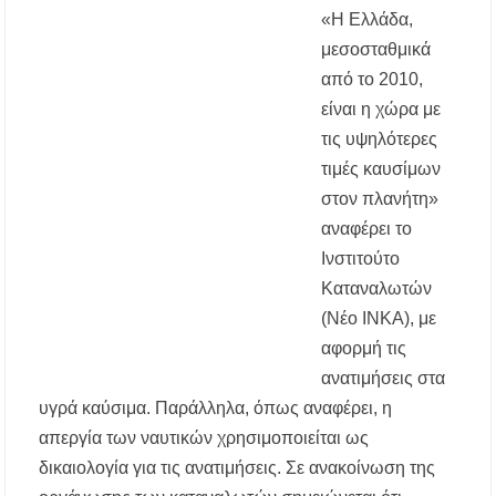
περιοχές τη Δευτέρα 10 Αυγούστου
«Η Ελλάδα,
μεσοσταθμικά
Πολύγυρος: Συγκίνηση για την απώλεια του
από το 2010,
Γιάννη Αικατερινάρη – Το συγκινητικό «αντίο»
του Δημάρχου Γιώργου Εμμανουήλ
είναι η χώρα με
τις υψηλότερες
Χαλκιδική: Οριοθετήθηκε σε μισή ώρα η
τιμές καυσίμων
πυρκαγιά στα Πυργαδίκια
στον πλανήτη»
αναφέρει το
Μεγάλη γιορτή του Αστέρα Αγίου Νικολάου τη
Δευτέρα 10 Αυγούστου
Ινστιτούτο
Καταναλωτών
Αμοιβή εργαζομένων την 15η Αυγούστου: Όλα
(Νέο ΙΝΚΑ), με
όσα πρέπει να γνωρίζετε
αφορμή τις
Χαλκιδική: Γεμάτες οι παραλίες – Από 15 ευρώ
ανατιμήσεις στα
η ελάχιστη κατανάλωση στα beach bars
υγρά καύσιμα. Παράλληλα, όπως αναφέρει, η
απεργία των ναυτικών χρησιμοποιείται ως
Η Ουρανούπολη σε ζωντανή σύνδεση: Η
συναυλία της Φωτεινής Βελεσιώτου στο
δικαιολογία για τις ανατιμήσεις.
Σε ανακοίνωση της
ergoxalkidikis.gr