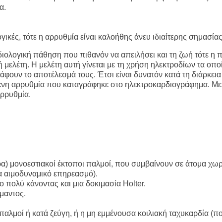
α.
ικές, τότε η αρρυθμία είναι καλοήθης άνευ ιδιαίτερης σημασίας
ρδιολογική πάθηση που πιθανόν να απειλήσει και τη ζωή τότε η 
 μελέτη. Η μελέτη αυτή γίνεται με τη χρήση ηλεκτροδίων τα οπο
άφουν το αποτέλεσμά τους. Έτσι είναι δυνατόν κατά τη διάρκεια
μένη αρρυθμία που καταγράφηκε στο ηλεκτροκαρδιογράφημα. Με
αρρυθμία.
ώρα) μονοεστιακοί έκτοποι παλμοί, που συμβαίνουν σε άτομα χωρ
α αιμοδυναμικό επηρεασμό).
ο πολύ κάνοντας και μια δοκιμασία Holter.
ήμαντος.
παλμοί ή κατά ζεύγη, ή η μη εμμένουσα κοιλιακή ταχυκαρδία (π