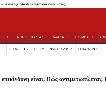
 Τι αλλάζει για ιδιοκτήτες και ενοικιαστές
είναι οι δικαιούχοι
τίζει η άδεια θήρας
λαίσιο του LEADER
ΕΡΓΟΧΑΛΚ
Ειδήσεις και Νέα για την Ελλάδα και τον κόσμο.
Συκιά
ΙΚΗ
ERGO ΡΕΠΟΡΤΑΖ
ΕΛΛΑΔΑ
ΚΟΣΜΟΣ
ΑΘΛ
ήσεις στην Κασσάνδρα
ίδαιας
BLOG
LIVE STREAM
ΦΩΤΟΓΡΑΦΊΕΣ
ΕΠΙΚΟΙΝΩΝΊΑ
εις και πρόστιμα μετά τους ελέγχους
ολύγυρο– Δικαίωση της διεκδίκησης του Δήμου Πολυγύρου
ια ύδρευση και αποχέτευση
 επικίνδυνη είναι; Πώς αντιμετωπίζεται;
σημειωθούν
ρικής Μακεδονίας
 Μεταμορφώσεως του Σωτήρος στην Παραλία Διονυσίου
χύτητας;