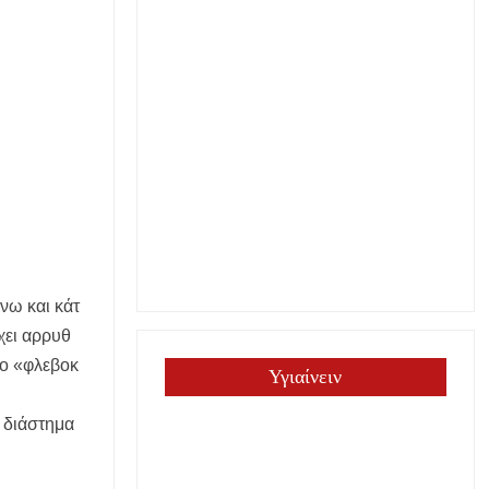
νω και κάτ
χει αρρυθ
ρο «φλεβοκ
Υγιαίνειν
, διάστημα