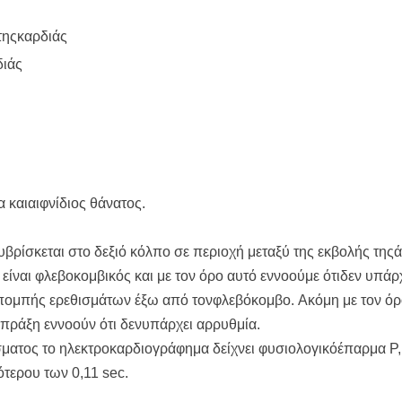
τηςκαρδιάς
διάς
 καιαιφνίδιος θάνατος.
βρίσκεται στο δεξιό κόλπο σε περιοχή μεταξύ της εκβολής τηςά
είναι φλεβοκομβικός και με τον όρο αυτό εννοούμε ότιδεν υπάρ
πομπής ερεθισμάτων έξω από τονφλεβόκομβο. Ακόμη με τον ό
 πράξη εννοούν ότι δενυπάρχει αρρυθμία.
σματος το ηλεκτροκαρδιογράφημα δείχνει φυσιολογικόέπαρμα Ρ
τερου των 0,11 sec.