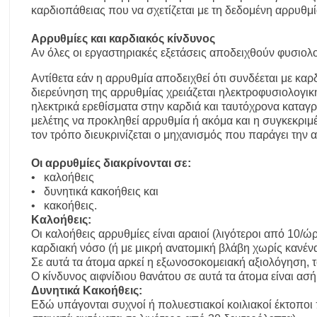
καρδιοπάθειας που να σχετίζεται με τη δεδομένη αρρυθμί
Αρρυθμίες και καρδιακός κίνδυνος
Αν όλες οι εργαστηριακές εξετάσεις αποδειχθούν φυσιολογ
Αντίθετα εάν η αρρυθμία αποδειχθεί ότι συνδέεται με κα
διερεύνηση της αρρυθμίας χρειάζεται ηλεκτροφυσιολογική
ηλεκτρικά ερεθίσματα στην καρδιά και ταυτόχρονα καταγρ
μελέτης να προκληθεί αρρυθμία ή ακόμα και η συγκεκρι
τον τρόπο διευκρινίζεται ο μηχανισμός που παράγει την 
Οι αρρυθμίες διακρίνονται σε:
• καλοήθεις
• δυνητικά κακοήθεις και
• κακοήθεις.
Καλοήθεις:
Οι καλοήθεις αρρυθμίες είναι αραιοί (λιγότεροι από 10/
καρδιακή νόσο (ή με μικρή ανατομική βλάβη χωρίς κανέν
Σε αυτά τα άτομα αρκεί η εξωνοσοκομειακή αξιολόγηση, τ
Ο κίνδυνος αιφνίδιου θανάτου σε αυτά τα άτομα είναι ασ
Δυνητικά Κακοήθεις:
Εδώ υπάγονται συχνοί ή πολυεστιακοί κοιλιακοί έκτοποι 