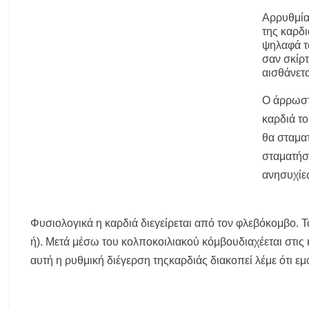
Χαλκιδική: Άμεση η κατάσβεση πυρκαγιάς σε χαμηλή βλάστηση στ
Αρρυθμία 
της καρδι
Η ΘΕΙΑ ΜΕΤΑΜΟΡΦΩΣΙΣ ΤΟΥ ΣΩΤΗΡΟΣ ΗΜΩΝ ΙΗΣΟΥ ΧΡΙΣ
ψηλαφά το
Υπογράφηκε η σύμβαση για την ενεργειακή αναβάθμιση του Μουσι
σαν σκίρτ
αισθάνετα
Δήμος Κασσάνδρας: Εντός μικροβιολογικών ορίων το νερό στη Σίβ
Ιερά Πανήγυρις: Κοιμήσεως Θεοτόκου Πορταριάς Χαλκιδικής
Ο άρρωστ
καρδιά το
θα σταματ
σταματήσ
ανησυχίες
Φυσιολογικά η καρδιά διεγείρεται από τον φλεβόκομβο. Τ
ή). Μετά μέσω του κολποκοιλιακού κόμβουδιαχέεται στις κο
αυτή η ρυθμική διέγερση τηςκαρδιάς διακοπεί λέμε ότι εμ