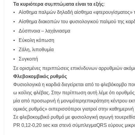
Τα
κυριότερα
συ
μ
πτώ
μ
ατα
είναι
τα
εξής
:
• Αίσθημα παλμών δηλαδή αίσθημα «φτερουγίσματος» 
• Αίσθημα διακοπών του φυσιολογικού παλμού της καρ
• Δύσπνοια – λαχάνιασμα
• Εύκολη κόπωση
• Ζάλη, λιποθυμία
• Συγκοπή
Σε ορισμένες περιπτώσεις επικίνδυνων αρρυθμιών ακόμα
Φλεβοκομβικός ρυθμός
Φυσιολογικά η καρδιά διεγείρεται από το φλεβόκομβο που
ω κοίλης φλέβας. Στην περίπτωση αυτή λέμε ότι ορυθμός 
μία από προσωρινή ή μονιμότερηεπικράτηση κέντρου εκ
ομικός ρυθμός» οιπερισσότεροι γιατροί στην καθημερινή
Σε φλεβοκομβικό ρυθμό με φυσιολογική αγωγή τουερεθί
PR 0,12-0,20 sec και στενό σύμπλεγμαQRS εύρους μικρό