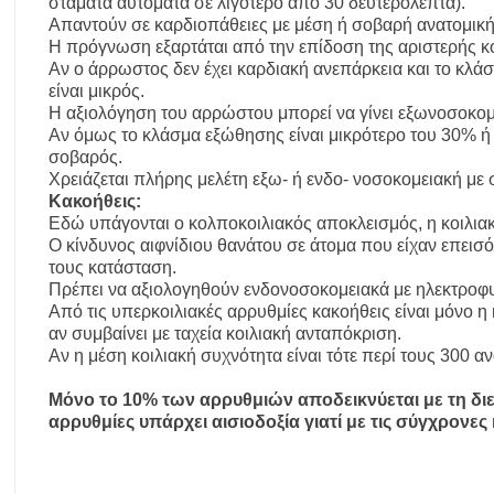
σταματά αυτόματα σε λιγότερο από 30 δευτερόλεπτα).
Απαντούν σε καρδιοπάθειες με μέση ή σοβαρή ανατομική
Η πρόγνωση εξαρτάται από την επίδοση της αριστερής κο
Αν ο άρρωστος δεν έχει καρδιακή ανεπάρκεια και το κλά
είναι μικρός.
Η αξιολόγηση του αρρώστου μπορεί να γίνει εξωνοσοκομε
Αν όμως το κλάσμα εξώθησης είναι μικρότερο του 30% ή 
σοβαρός.
Χρειάζεται πλήρης μελέτη εξω- ή ενδο- νοσοκομειακή με 
Κακοήθεις:
Εδώ υπάγονται ο κολποκοιλιακός αποκλεισμός, η κοιλιακ
Ο κίνδυνος αιφνίδιου θανάτου σε άτομα που είχαν επεισό
τους κατάσταση.
Πρέπει να αξιολογηθούν ενδονοσοκομειακά με ηλεκτροφυ
Από τις υπερκοιλιακές αρρυθμίες κακοήθεις είναι μόνο 
αν συμβαίνει με ταχεία κοιλιακή ανταπόκριση.
Αν η μέση κοιλιακή συχνότητα είναι τότε περί τους 300 α
Μόνο το 10% των αρρυθμιών αποδεικνύεται με τη διερε
αρρυθμίες υπάρχει αισιοδοξία γιατί με τις σύγχρονες 