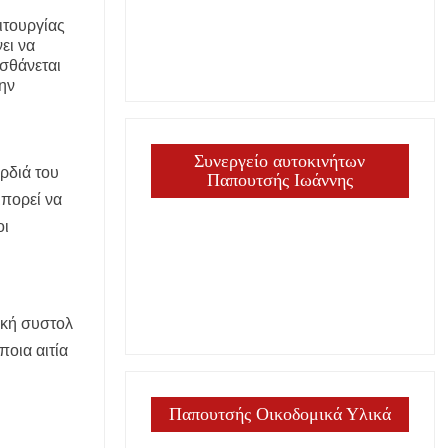
ιτουργίας
ει να
ισθάνεται
μην
Συνεργείο αυτοκινήτων
αρδιά του
Παπουτσής Ιωάννης
μπορεί να
οι
ική συστολ
άποια αιτία
Παπουτσής Οικοδομικά Υλικά