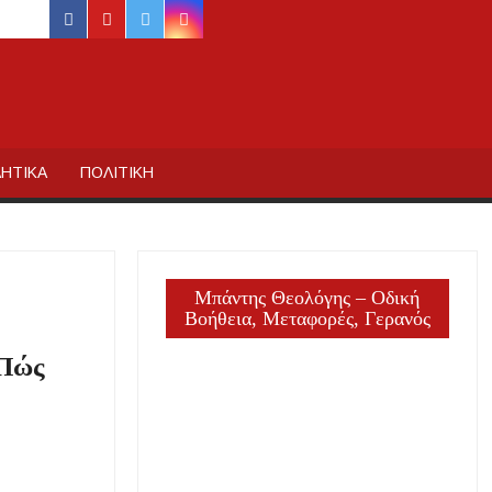
facebook
youtube
twitter
instagram
ΙΔΙΚΗΣ
ΗΤΙΚΑ
ΠΟΛΙΤΙΚΗ
Μπάντης Θεολόγης – Οδική
Βοήθεια, Μεταφορές, Γερανός
 Πώς