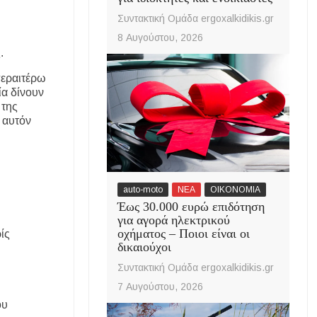
Συντακτική Ομάδα ergoxalkidikis.gr
8 Αυγούστου, 2026
.
περαιτέρω
ία δίνουν
 της
 αυτόν
auto-moto
ΝΕΑ
ΟΙΚΟΝΟΜΙΑ
Έως 30.000 ευρώ επιδότηση
για αγορά ηλεκτρικού
οχήματος – Ποιοι είναι οι
ίς
δικαιούχοι
Συντακτική Ομάδα ergoxalkidikis.gr
7 Αυγούστου, 2026
ου