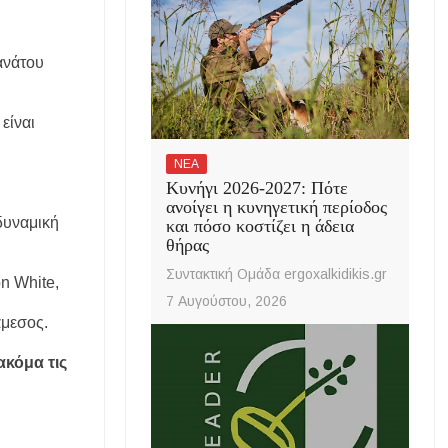
ανάτου
είναι
ΝΕΑ
Κυνήγι 2026-2027: Πότε
ανοίγει η κυνηγετική περίοδος
δυναμική
και πόσο κοστίζει η άδεια
θήρας
Συντακτική Ομάδα ergoxalkidikis.gr
n White,
7 Αυγούστου, 2026
άμεσος.
ακόμα τις