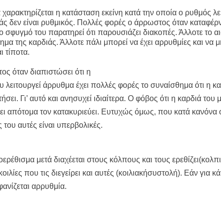
ην περιοχή του Πόρτο Καρράς
χαρακτηρίζεται η κατάσταση εκείνη κατά την οποία ο ρυθμός λε
άς δεν είναι ρυθμικός. Πολλές φορές ο άρρωστος όταν καταφέρν
ΤΟΥ ΣΤΟ ΠΛΑΤΑΝΟΧΩΡΙ ΚΑΙ ΣΤΗ ΣΑΡΑΚΗΝΑ
 σφυγμό του παρατηρεί ότι παρουσιάζει διακοπές. Άλλοτε το α
κού Γυμνασίου Νέας Προποντίδας
ημα της καρδιάς. Άλλοτε πάλι μπορεί να έχει αρρυθμίες και να 
ι τίποτα.
ηρη – Τέλος η προληπτική απαγόρευση χρήσης
ος όταν διαπιστώσει ότι η
υ λειτουργεί άρρυθμα έχει πολλές φορές το συναίσθημα ότι η κ
ήσει. Γι’ αυτό και ανησυχεί ιδιαίτερα. Ο φόβος ότι η καρδιά του 
ει απότομα τον κατακυριεύει. Ευτυχώς όμως, που κατά κανόνα 
 του αυτές είναι υπερβολικές.
οερέθισμα μετά διαχέεται στους κόλπους και τους ερεθίζει(κολπ
ιλίες που τις διεγείρει και αυτές (κοιλιακήσυστολή). Εάν για κ
φανίζεται αρρυθμία.