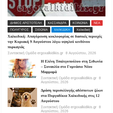
ΔΗΜΟΣ ΑΡΙΣΤΟΤΕΛΗ
ΚΑΣΣΑΝΔΡΑ
ΚΟΙΝΩΝΙΑ
ΝΕΑ
ΠΟΛΥΓΥΡΟΣ
ΣΙΘΩΝΙΑ
ΧΑΛΚΙΔΙΚΗ
Χαλκιδική
Χαλκιδική: Απαγόρευση κυκλοφορίας σε δασικές περιοχές
την Κυριακή 9 Αυγούστου λόγω υψηλού κινδύνου
πυρκαγιάς
Συντακτική Ομάδα ergoxalkidikis.gr
8 Αυγούστου, 2026
Η Ελένη Τσαλιγοπούλου στη Σιθωνία
– Συναυλία στο Γυμνάσιο Νέου
Μαρμαρά
Συντακτική Ομάδα ergoxalkidikis.gr
8
Αυγούστου, 2026
Δράση περισυλλογής αδέσποτων ζώων
στα Πυργαδίκια Χαλκιδικής στις 12
Αυγούστου
Συντακτική Ομάδα ergoxalkidikis.gr
8
Αυγούστου, 2026