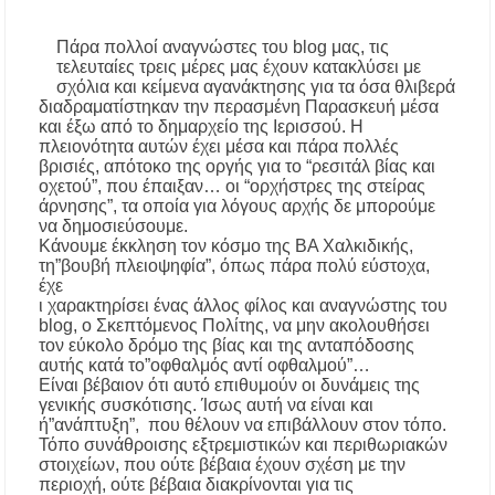
ιδιοκτήτες και ενοικιαστές
Πάρα πολλοί αναγνώστες του blog μας, τις
τελευταίες τρεις μέρες μας έχουν κατακλύσει με
Έως 30.000 ευρώ επιδότηση για αγορά
σχόλια και κείμενα αγανάκτησης για τα όσα θλιβερά
ηλεκτρικού οχήματος – Ποιοι είναι οι
δικαιούχοι
διαδραματίστηκαν την περασμένη Παρασκευή μέσα
και έξω από το δημαρχείο της Ιερισσού. Η
πλειονότητα αυτών έχει μέσα και πάρα πολλές
Κυνήγι 2026-2027: Πότε ανοίγει η κυνηγετική
βρισιές, απότοκο της οργής για το “ρεσιτάλ βίας και
περίοδος και πόσο κοστίζει η άδεια θήρας
οχετού”, που έπαιξαν… οι “ορχήστρες της στείρας
άρνησης”, τα οποία για λόγους αρχής δε μπορούμε
να δημοσιεύσουμε.
ΑΝ.ΕΤ.ΧΑ.: Παρατείνεται η προθεσμία
Κάνουμε έκκληση τον κόσμο της ΒΑ Χαλκιδικής,
υποβολής προτάσεων στο πλαίσιο του LEADER
τη”βουβή πλειοψηφία”, όπως πάρα πολύ εύστοχα,
έχε
Χαλκιδική: Διάσωση 49χρονης Γερμανίδας σε
ι χαρακτηρίσει ένας άλλος φίλος και αναγνώστης του
δύσβατο σημείο στη Συκιά
blog, ο Σκεπτόμενος Πολίτης, να μην ακολουθήσει
τον εύκολο δρόμο της βίας και της ανταπόδοσης
αυτής κατά το”οφθαλμός αντί οφθαλμού”…
Έλεγχοι σε παραλίες της Χαλκιδικής:
Είναι βέβαιον ότι αυτό επιθυμούν οι δυνάμεις της
Σφραγίστηκαν πέντε επιχειρήσεις στην
γενικής συσκότισης. Ίσως αυτή να είναι και
Κασσάνδρα
ή”ανάπτυξη”, που θέλουν να επιβάλλουν στον τόπο.
Τόπο συνάθροισης εξτρεμιστικών και περιθωριακών
Χαλκιδική: Νεκρός 68χρονος λουόμενος στην
στοιχείων, που ούτε βέβαια έχουν σχέση με την
παραλία της Νέας Ποτίδαιας
περιοχή, ούτε βέβαια διακρίνονται για τις