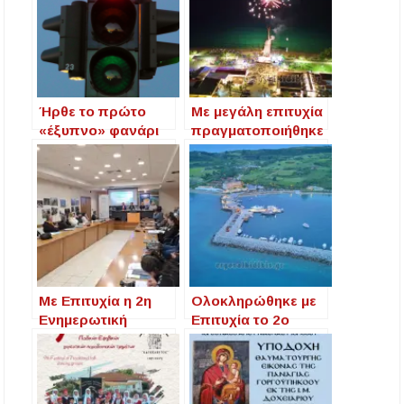
Ήρθε το πρώτο
Με μεγάλη επιτυχία
«έξυπνο» φανάρι
πραγματοποιήθηκε
στην Ελλάδα:
η συναυλία «Φωνές
Γράφει κλήση αν
του Τόπου» στην
περάσουμε με
Ιερισσό (φωτο
κόκκινο
βίντεο)
Με Επιτυχία η 2η
Ολοκληρώθηκε με
Ενημερωτική
Επιτυχία το 2ο
Συνάντηση στην
Διεθνές Συμπόσιο
Ιερισσό για
«Following
Πνευματικά
Aristotle» στην
Δικαιώματα &
Ιερισσό και τα