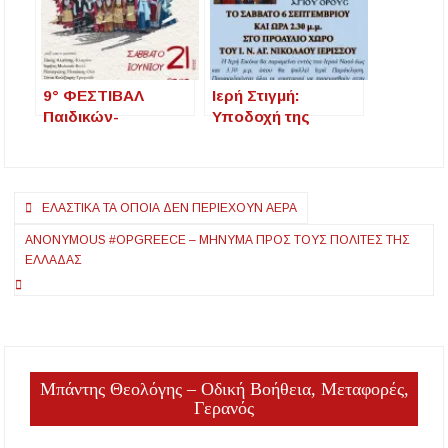
Ψηφιακή Κάρτα
Αρχαία Στάγειρα
Εργασίας
9° ΦΕΣΤΙΒΑΛ
Ιερή Στιγμή:
Παιδικών-
Υποδοχή της
Εφηβικών
Εικόνας Παναγίας
χορευτικών
Γοργοεπήκοου
παραδοσιακών
στην Ιερισσό
Πλοήγηση
τμημάτων στην
ΕΛΑΣΤΙΚΆ ΤΑ ΟΠΟΊΑ ΔΕΝ ΠΕΡΙΈΧΟΥΝ ΑΈΡΑ
Ιερισσό
άρθρων
ANONYMOUS #OPGREECE – ΜΉΝΥΜΑ ΠΡΟΣ ΤΟΥΣ ΠΟΛΊΤΕΣ ΤΗΣ
ΕΛΛΆΔΑΣ
Μπάντης Θεολόγης – Οδική Βοήθεια, Μεταφορές,
Γερανός