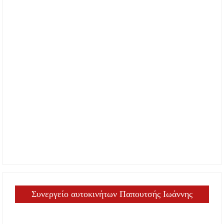
Συνεργείο αυτοκινήτων Παπουτσής Ιωάννης