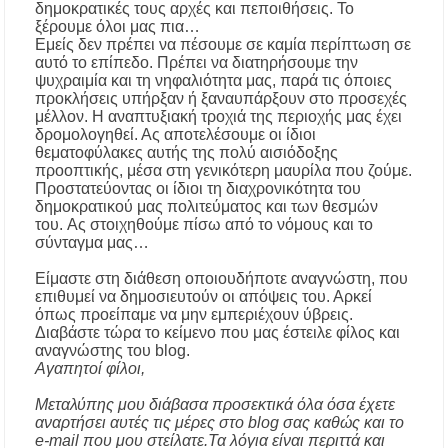
δημοκρατικές τους αρχές και πεποιθήσεις. Το
ξέρουμε όλοι μας πια…
Χαλκιδική: Πρωταθλήτρια στις καταγγελίες
Εμείς δεν πρέπει να πέσουμε σε καμία περίπτωση σε
για παραλίες – Σφραγίσεις και πρόστιμα μετά
αυτό το επίπεδο. Πρέπει να διατηρήσουμε την
τους ελέγχους
ψυχραιμία και τη νηφαλιότητα μας, παρά τις όποιες
προκλήσεις υπήρξαν ή ξαναυπάρξουν στο προσεχές
μέλλον. Η αναπτυξιακή τροχιά της περιοχής μας έχει
Εγκρίθηκε η λειτουργία τμήματος της Σ.Α.Ε.Κ.
Μουδανιών στον Πολύγυρο– Δικαίωση της
δρομολογηθεί. Ας αποτελέσουμε οι ίδιοι
διεκδίκησης του Δήμου Πολυγύρου
θεματοφύλακες αυτής της πολύ αισιόδοξης
προοπτικής, μέσα στη γενικότερη μαυρίλα που ζούμε.
Προστατεύοντας οι ίδιοι τη διαχρονικότητα του
Η ΕΥΑΘ επεκτείνεται στη Χαλκιδική – Τι
δημοκρατικού μας πολιτεύματος και των θεσμών
αλλάζει με τον νέο νόμο για ύδρευση και
του. Ας στοιχηθούμε πίσω από το νόμους και το
αποχέτευση
σύνταγμα μας…
Χαλκιδική: Νεκρός 69χρονος λουόμενος στην
Είμαστε στη διάθεση οποιουδήποτε αναγνώστη, που
παραλία Σίβηρης
επιθυμεί να δημοσιευτούν οι απόψεις του. Αρκεί
όπως προείπαμε να μην εμπεριέχουν ύβρεις.
Διαβάστε τώρα το κείμενο που μας έστειλε φίλος και
Διακοπές ρεύματος σε περιοχές της Χαλκιδικής
αναγνώστης του blog.
– Πότε και πού θα σημειωθούν
Αγαπητοί φίλοι,
Μεταλύπης μου διάβασα προσεκτικά όλα όσα έχετε
Νέες χρηματοδοτήσεις από το Πράσινο Ταμείο
για δήμους της Κεντρικής Μακεδονίας
αναρτήσει αυτές τις μέρες στο blog σας καθώς και το
e-mail που μου στείλατε.Τα λόγια είναι περιττά και