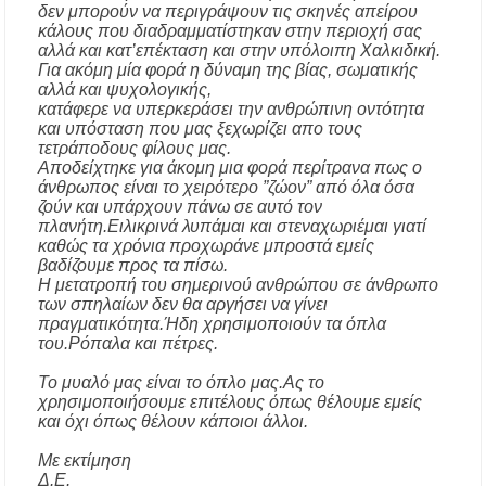
δεν μπορούν να περιγράψουν τις σκηνές απείρου
Με λαμπρότητα πραγματοποιήθηκε η
κάλους που διαδραμματίστηκαν στην περιοχή σας
πανήγυρη του Παρεκκλησίου Μεταμορφώσεως
αλλά και κατ’επέκταση και στην υπόλοιπη Χαλκιδική.
του Σωτήρος στην Παραλία Διονυσίου
Για ακόμη μία φορά η δύναμη της βίας, σωματικής
αλλά και ψυχολογικής,
κατάφερε να υπερκεράσει την ανθρώπινη οντότητα
Έρευνα απαντάει: Πόσο χρόνο κερδίζουμε
και υπόσταση που μας ξεχωρίζει απο τους
υπερβαίνοντας το όριο ταχύτητας;
τετράποδους φίλους μας.
Αποδείχτηκε για άκομη μια φορά περίτρανα πως ο
άνθρωπος είναι το χειρότερο ”ζώον” από όλα όσα
ζούν και υπάρχουν πάνω σε αυτό τον
πλανήτη.Ειλικρινά λυπάμαι και στεναχωριέμαι γιατί
καθώς τα χρόνια προχωράνε μπροστά εμείς
βαδίζουμε προς τα πίσω.
Η μετατροπή του σημερινού ανθρώπου σε άνθρωπο
των σπηλαίων δεν θα αργήσει να γίνει
πραγματικότητα.Ήδη χρησιμοποιούν τα όπλα
του.Ρόπαλα και πέτρες.
Το μυαλό μας είναι το όπλο μας.Ας το
χρησιμοποιήσουμε επιτέλους όπως θέλουμε εμείς
και όχι όπως θέλουν κάποιοι άλλοι.
Με εκτίμηση
Δ.E.