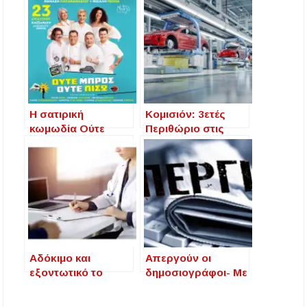
Η σατιρική
Κομισιόν: 3ετές
κωμωδία Ούτε
Περιθώριο στις
Μπρος ούτε Πίσω
Αυτοκινητοβιομηχα
των Ρέππα –
νίες για Εκπομπές
Παπαθανασίου στο
CO2
Αμφιθέατρο
Σίβηρης
Αδόκιμο και
Απεργούν οι
εξοντωτικό το
δημοσιογράφοι- Με
υποχρεωτικό
κλιμάκωση των
κλείσιμο
αγώνων για