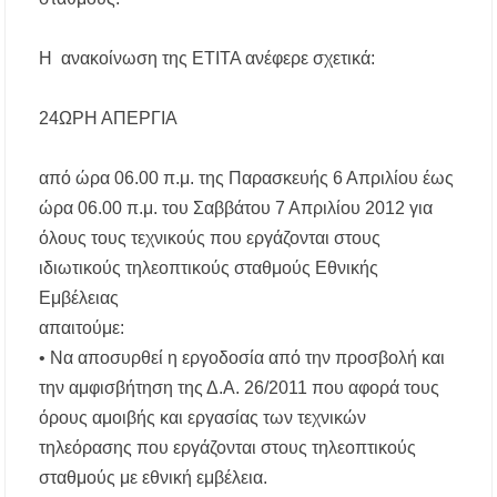
διεκδίκησης του Δήμου Πολυγύρου
Η ΕΥΑΘ επεκτείνεται στη Χαλκιδική – Τι
H ανακοίνωση της ΕΤΙΤΑ ανέφερε σχετικά:
αλλάζει με τον νέο νόμο για ύδρευση και
αποχέτευση
24ΩΡΗ ΑΠΕΡΓΙΑ
Χαλκιδική: Νεκρός 69χρονος λουόμενος στην
παραλία Σίβηρης
από ώρα 06.00 π.μ. της Παρασκευής 6 Απριλίου έως
ώρα 06.00 π.μ. του Σαββάτου 7 Απριλίου 2012 για
Διακοπές ρεύματος σε περιοχές της Χαλκιδικής
– Πότε και πού θα σημειωθούν
όλους τους τεχνικούς που εργάζονται στους
ιδιωτικούς τηλεοπτικούς σταθμούς Εθνικής
Νέες χρηματοδοτήσεις από το Πράσινο Ταμείο
Εμβέλειας
για δήμους της Κεντρικής Μακεδονίας
απαιτούμε:
• Να αποσυρθεί η εργοδοσία από την προσβολή και
Με λαμπρότητα πραγματοποιήθηκε η
πανήγυρη του Παρεκκλησίου Μεταμορφώσεως
την αμφισβήτηση της Δ.Α. 26/2011 που αφορά τους
του Σωτήρος στην Παραλία Διονυσίου
όρους αμοιβής και εργασίας των τεχνικών
τηλεόρασης που εργάζονται στους τηλεοπτικούς
Έρευνα απαντάει: Πόσο χρόνο κερδίζουμε
υπερβαίνοντας το όριο ταχύτητας;
σταθμούς με εθνική εμβέλεια.