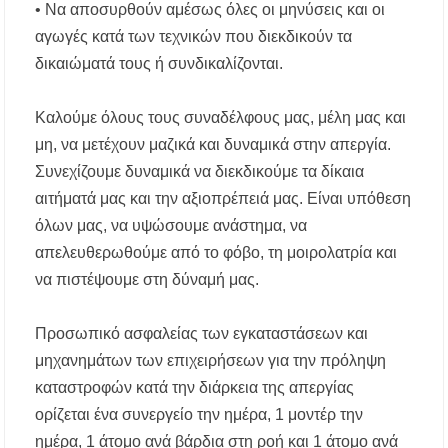
• Να αποσυρθούν αμέσως όλες οι μηνύσεις και οι
Χαλκιδική: Άμεση η κατάσβεση πυρκαγιάς σε
αγωγές κατά των τεχνικών που διεκδικούν τα
χαμηλή βλάστηση στην περιοχή του Πόρτο
Καρράς
δικαιώματά τους ή συνδικαλίζονται.
Η ΘΕΙΑ ΜΕΤΑΜΟΡΦΩΣΙΣ ΤΟΥ ΣΩΤΗΡΟΣ
Καλούμε όλους τους συναδέλφους μας, μέλη μας και
ΗΜΩΝ ΙΗΣΟΥ ΧΡΙΣΤΟΥ ΣΤΟ
ΠΛΑΤΑΝΟΧΩΡΙ ΚΑΙ ΣΤΗ ΣΑΡΑΚΗΝΑ
μη, να μετέχουν μαζικά και δυναμικά στην απεργία.
Συνεχίζουμε δυναμικά να διεκδικούμε τα δίκαια
αιτήματά μας και την αξιοπρέπειά μας. Είναι υπόθεση
όλων μας, να υψώσουμε ανάστημα, να
απελευθερωθούμε από το φόβο, τη μοιρολατρία και
να πιστέψουμε στη δύναμή μας.
Προσωπικό ασφαλείας των εγκαταστάσεων και
μηχανημάτων των επιχειρήσεων για την πρόληψη
καταστροφών κατά την διάρκεια της απεργίας
ορίζεται ένα συνεργείο την ημέρα, 1 μοντέρ την
ημέρα, 1 άτομο ανά βάρδια στη ροή και 1 άτομο ανά