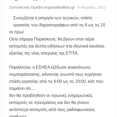
περίοδος και πόσο κοστίζει η άδεια θήρας
Συντακτική Ομάδα ergoxalkidikis.gr
6 Απριλίου, 2012
ΑΝ.ΕΤ.ΧΑ.: Παρατείνεται η προθεσμία
Συνεχίζεται η απεργία των τεχνικών, στάση
υποβολής προτάσεων στο πλαίσιο του LEADER
εργασίας
των δημοσιογράφων από τις 6 ως τις 10
το πρωί
Χαλκιδική: Διάσωση 49χρονης Γερμανίδας σε
δύσβατο σημείο στη Συκιά
Oύτε σήμερα Παρασκευή, θα βγουν στον αέρα
εκπομπές και δελτία ειδήσεων στα ιδιωτικά κανάλια,
Έλεγχοι σε παραλίες της Χαλκιδικής:
εξαιτίας της νέας απεργίας της ΕΤΙΤΑ.
Σφραγίστηκαν πέντε επιχειρήσεις στην
Κασσάνδρα
Παράλληλα, η ΕΣΗΕΑ εξέδωσε ανακοίνωση
Χαλκιδική: Νεκρός 68χρονος λουόμενος στην
συμπαράστασης, κάνοντας γνωστό πως κυρήσσει
παραλία της Νέας Ποτίδαιας
στάση εργασίας από τις 6:00 ως τις 10:00, κάτι που
σημαίνει ότι….
Χαλκιδική: Πρωταθλήτρια στις καταγγελίες
για παραλίες – Σφραγίσεις και πρόστιμα μετά
δεν θα προβληθούν οι πρωινές ενημερωτικές
τους ελέγχους
εκπομπές σε τηλεοράσεις και δεν θα γίνουν
αντίστοιχα εκπομπές από τους ραδιοφωνικούς
Εγκρίθηκε η λειτουργία τμήματος της Σ.Α.Ε.Κ.
Μουδανιών στον Πολύγυρο– Δικαίωση της
σταθμούς.