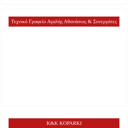
Τεχνικό Γραφείο Αγαλής Αθανάσιος & Συνεργάτες
K&K KOPARKI