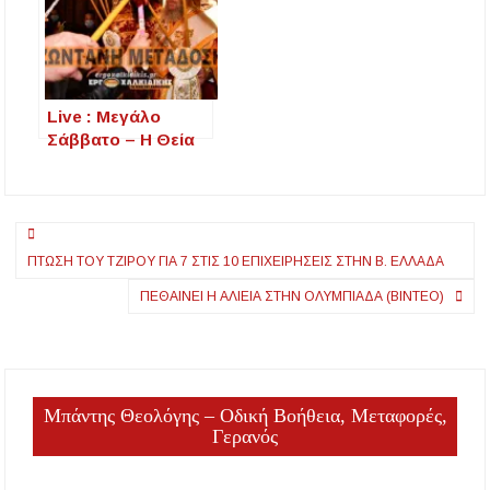
ΣΑΕΚ και του
Μ.Παναγίας
Εργαστηριακού
Κέντρου»
Live : Μεγάλο
Σάββατο – Η Θεία
Λειτουργία της
Αναστάσεως
Πλοήγηση
ΠΤΏΣΗ ΤΟΥ ΤΖΊΡΟΥ ΓΙΑ 7 ΣΤΙΣ 10 ΕΠΙΧΕΙΡΉΣΕΙΣ ΣΤΗΝ Β. ΕΛΛΆΔΑ
άρθρων
ΠΕΘΑΊΝΕΙ Η ΑΛΙΕΊΑ ΣΤΗΝ ΟΛΥΜΠΙΆΔΑ (ΒΊΝΤΕΟ)
Μπάντης Θεολόγης – Οδική Βοήθεια, Μεταφορές,
Γερανός