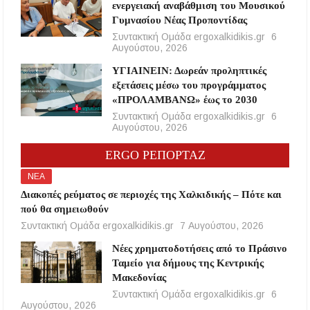
ενεργειακή αναβάθμιση του Μουσικού
Γυμνασίου Νέας Προποντίδας
Συντακτική Ομάδα ergoxalkidikis.gr
6
Αυγούστου, 2026
ΥΓΙΑΙΝΕΙΝ: Δωρεάν προληπτικές
εξετάσεις μέσω του προγράμματος
«ΠΡΟΛΑΜΒΑΝΩ» έως το 2030
Συντακτική Ομάδα ergoxalkidikis.gr
6
Αυγούστου, 2026
ERGO ΡΕΠΟΡΤΑΖ
ΝΕΑ
Διακοπές ρεύματος σε περιοχές της Χαλκιδικής – Πότε και
πού θα σημειωθούν
Συντακτική Ομάδα ergoxalkidikis.gr
7 Αυγούστου, 2026
Νέες χρηματοδοτήσεις από το Πράσινο
Ταμείο για δήμους της Κεντρικής
Μακεδονίας
Συντακτική Ομάδα ergoxalkidikis.gr
6
Αυγούστου, 2026