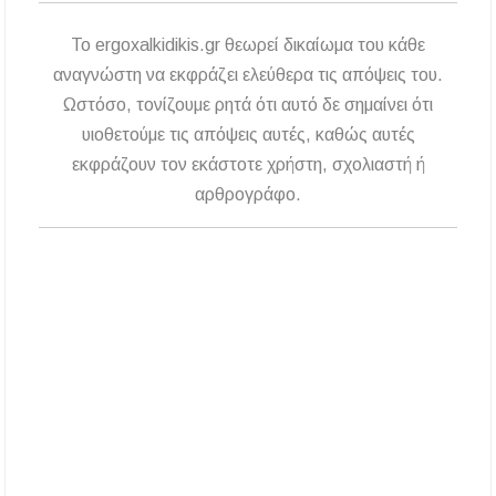
Χαλκιδική: Οι ουρές στα σύνορα των Ευζώνων
«φρενάρουν» τον τουρισμό – Πολύωρη αναμονή
και απώλειες στις κρατήσεις
To ergoxalkidikis.gr θεωρεί δικαίωμα του κάθε
αναγνώστη να εκφράζει ελεύθερα τις απόψεις του.
Μεταμόρφωση του Σωτήρος: Ο συμβολισμός
Ωστόσο, τονίζουμε ρητά ότι αυτό δε σημαίνει ότι
των σταφυλιών που ευλογούνται στις εκκλησίες
υιοθετούμε τις απόψεις αυτές, καθώς αυτές
Μουσική Εκδήλωση της Φιλαρμονικής
εκφράζουν τον εκάστοτε χρήστη, σχολιαστή ή
Μεγάλης Παναγίας
αρθρογράφο.
Πτώση στις τιμές των καυσίμων: Κάτω από τα
2 ευρώ η αμόλυβδη μέσα στην εβδομάδα
ΔΥΠΑ: Νέες 8.000 θέσεις εργασίας για
ανέργους ηλικίας 55 έως 67 ετών – Στους
43.000 οι συνολικοί ωφελούμενοι
Δεκαπενταύγουστος 2026 στη Μεγάλη Παναγία
Χαλκιδικής – Το πρόγραμμα των ιερών
ακολουθιών
Η Φωτεινή Βελεσιώτου έρχεται στην