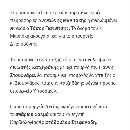
Έλεγχοι σε παραλίες της Χαλκιδικής:
Σφραγίστηκαν πέντε επιχειρήσεις στην
Κασσάνδρα
Στο υπουργείο Εσωτερικών παραμένει κατά
πληροφορίες ο
Αντώνης Μανιτάκης
ή αναλάμβάνει
Χαλκιδική: Νεκρός 68χρονος λουόμενος στην
εκ νέου ο
Τάσος Γιαννίτσης.
Το όνομά του κ.
παραλία της Νέας Ποτίδαιας
Μανιτάκη ακούγεται και για το υπουργείο
Δικαιοσύνης.
Το υπουργείο Ανάπτυξης φέρεται να αναλαμβάνει
ο
Κωστής Χατζηδάκης
με υφυπουργό τον
Γιάννη
Στουρνάρα.
Αν παραμείνει υπουργός Ανάπτυξης ο
κ. Στουρνάρας, τότε ο κ. Χατζηδάκης οδεύει προς το
υπουργείο Υποδομών.
Για το υπουργείο Υγείας ακούγονται τα ονόματα
του
Μάριου Σαλμά
και του καθηγητή
Καρδιολογίας
Χριστόδουλου Στεφανάδη.