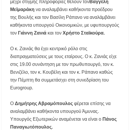
μέχρι στιγμής πληροφορίες θέλουν τον
Βαγγέλη
Μεϊμαράκη
να αναλαμβάνει καθήκοντα προέδρου
Λαϊκές μελωδίες στην πλατεία του Πολυγύρου
με την ορχήστρα «Το Λαϊκόν»
της Βουλής και τον Βασίλη Ράπανο να αναλάμβάνει
καθήκοντα υπουργού Οικονομικών, με υφυπουργούς
Υποχρεωτικά μέσω τράπεζας τα ενοίκια από
τον
Γιάννη Ζανιά
και τον
Χρήστο Σταϊκούρα.
την 1η Οκτωβρίου 2026 – Τι αλλάζει για
ιδιοκτήτες και ενοικιαστές
Ο κ. Ζανιάς θα έχει κεντρικό ρόλο στις
Έως 30.000 ευρώ επιδότηση για αγορά
διαπραγματεύσεις με τους εταίρους. Ο κ. Ζανιάς είχε
ηλεκτρικού οχήματος – Ποιοι είναι οι
δικαιούχοι
στις 19.00 συνάντηση με τον πρωθυπουργό, τον κ.
Βενιζέλο, τον κ. Κουβέλη και τον κ. Ράπανο καθώς
Κυνήγι 2026-2027: Πότε ανοίγει η κυνηγετική
την Πέμπτη θα συμμετάσχει στη συνεδρίαση του
περίοδος και πόσο κοστίζει η άδεια θήρας
Eurogroup.
ΑΝ.ΕΤ.ΧΑ.: Παρατείνεται η προθεσμία
υποβολής προτάσεων στο πλαίσιο του LEADER
Ο
Δημήτρης Αβραμόπουλος
φέρεται επίσης να
αναλαμβάνει καθήκοντα υπουργού Άμυνας.
Χαλκιδική: Διάσωση 49χρονης Γερμανίδας σε
δύσβατο σημείο στη Συκιά
Υπουργός Εξωτερικών αναμένεται να είναι ο
Πάνος
Παναγιωτόπουλος.