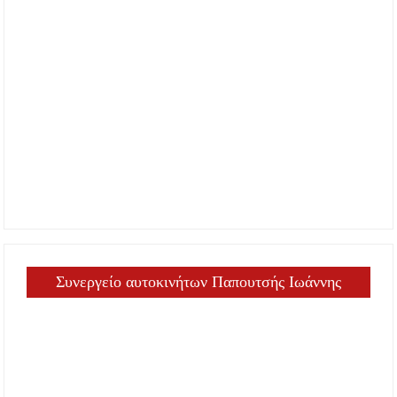
Συνεργείο αυτοκινήτων Παπουτσής Ιωάννης