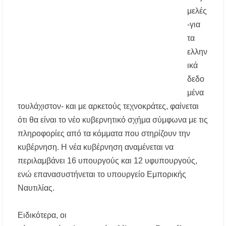
μελές
-για
Χαλκιδική: Τραυματίστηκε οδηγός
μοτοσικλέτας σε τροχαίο στον δρόμο
τα
Ολυμπιάδας – Σταυρού
ελλην
ικά
Χαλκιδική: Τραυματίστηκε 8χρονος Βρετανός
ενώ έκανε βουτιά σε παραλία στο Παλιούρι
δεδο
μένα
Χαλκιδική: Απαγόρευση κυκλοφορίας σε
δασικές περιοχές την Κυριακή 9 Αυγούστου
τουλάχιστον- και με αρκετούς τεχνοκράτες, φαίνεται
λόγω υψηλού κινδύνου πυρκαγιάς
ότι θα είναι το νέο κυβερνητικό σχήμα σύμφωνα με τις
πληροφορίες από τα κόμματα που στηρίζουν την
Η Ελένη Τσαλιγοπούλου στη Σιθωνία –
Συναυλία στο Γυμνάσιο Νέου Μαρμαρά
κυβέρνηση. Η νέα κυβέρνηση αναμένεται να
περιλαμβάνει 16 υπουργούς και 12 υφυπουργούς,
Συναγερμός στον Στανό Χαλκιδικής: Απόπειρα
ενώ επανασυστήνεται το υπουργείο Εμπορικής
τηλεφωνικής εξαπάτησης ανηλίκου – Έκκληση
προς όλους τους γονείς
Ναυτιλίας.
Δράση περισυλλογής αδέσποτων ζώων στα
Ειδικότερα, οι
Πυργαδίκια Χαλκιδικής στις 12 Αυγούστου