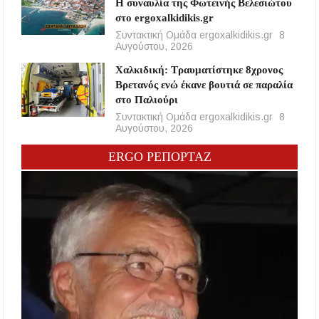
Η συναυλία της Φωτεινής Βελεσιώτου
στο ergoxalkidikis.gr
Συντακτική Ομάδα ergoxalkidikis.gr
8
Αυγούστου, 2026
Χαλκιδική: Τραυματίστηκε 8χρονος
Βρετανός ενώ έκανε βουτιά σε παραλία
στο Παλιούρι
Συντακτική Ομάδα ergoxalkidikis.gr
8
Αυγούστου, 2026
ERGO ΡΕΠΟΡΤΑΖ