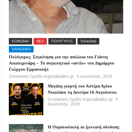
ΚΟΙΝΩΝΙΑ
ΝΕΑ
ΠΟΛΥΓΥΡΟΣ
Χαλκιδική
ΧΑΛΚΙΔΙΚΗ
Πολύγυρος: Συγκίνηση για την απώλεια του Γιάννη
Αικατερινάρη – Το συγκινητικό «αντίο» του Δημάρχου
Γιώργου Εμμανουήλ
Συντακτική Ομάδα ergoxalkidikis.gr
9 Αυγούστου, 2026
Μεγάλη γιορτή του Αστέρα Αγίου
Νικολάου τη Δευτέρα 10 Αυγούστου
Συντακτική Ομάδα ergoxalkidikis.gr
9
Αυγούστου, 2026
Η Ουρανούπολη σε ζωντανή σύνδεση: