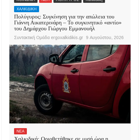
ΧΑΛΚΙΔΙΚΗ
Πολύγυρος: Συγκίνηση για την απώλεια του
Γιάννη Αικατερινάρη – Το συγκινητικό «αντίο»
του Δημάρχου Γιώργου Εμμανουήλ
Συντακτική Ομάδα ergoxalkidikis.gr
9 Αυγούστου, 2026
ΝΕΑ
Χαλκιδική: Οριοθετήθηκε σε μισή ώρα η