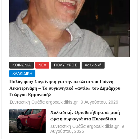
ΚΟΙΝΩΝΙΑ
ΝΕΑ
ΠΟΛΥΓΥΡΟΣ
Χαλκιδική
ΧΑΛΚΙΔΙΚΗ
Πολύγυρος: Συγκίνηση για την απώλεια του Γιάννη
Αικατερινάρη – Το συγκινητικό «αντίο» του Δημάρχου
Γιώργου Εμμανουήλ
Συντακτική Ομάδα ergoxalkidikis.gr
9 Αυγούστου, 2026
Χαλκιδική: Οριοθετήθηκε σε μισή
ώρα η πυρκαγιά στα Πυργαδίκια
Συντακτική Ομάδα ergoxalkidikis.gr
9
Αυγούστου, 2026