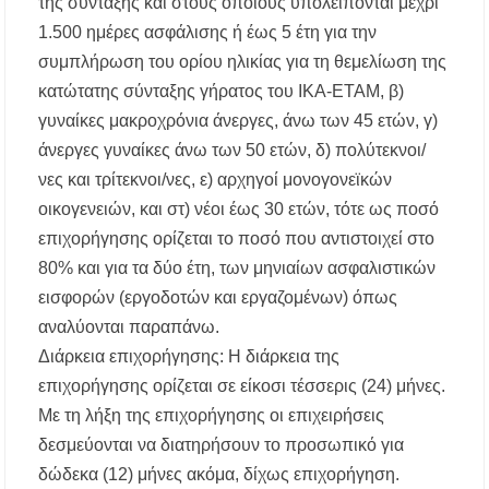
της σύνταξης και στους οποίους υπολείπονται μέχρι
1.500 ημέρες ασφάλισης ή έως 5 έτη για την
συμπλήρωση του ορίου ηλικίας για τη θεμελίωση της
κατώτατης σύνταξης γήρατος του ΙΚΑ-ΕΤΑΜ, β)
γυναίκες μακροχρόνια άνεργες, άνω των 45 ετών, γ)
άνεργες γυναίκες άνω των 50 ετών, δ) πολύτεκνοι/
νες και τρίτεκνοι/νες, ε) αρχηγοί μονογονεϊκών
οικογενειών, και στ) νέοι έως 30 ετών, τότε ως ποσό
επιχορήγησης ορίζεται το ποσό που αντιστοιχεί στο
80% και για τα δύο έτη, των μηνιαίων ασφαλιστικών
εισφορών (εργοδοτών και εργαζομένων) όπως
αναλύονται παραπάνω.
Διάρκεια επιχορήγησης: Η διάρκεια της
επιχορήγησης ορίζεται σε είκοσι τέσσερις (24) μήνες.
Με τη λήξη της επιχορήγησης οι επιχειρήσεις
δεσμεύονται να διατηρήσουν το προσωπικό για
δώδεκα (12) μήνες ακόμα, δίχως επιχορήγηση.