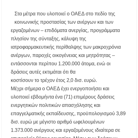
Μεταμόρφωση του Σωτήρος: Ο συμβολισμός
των σταφυλιών που ευλογούνται στις εκκλησίες
Στα μέτρα που υλοποιεί ο ΟΑΕΔ στο πεδίο της
κοινωνικής προστασίας των ανέργων και των
Μουσική Εκδήλωση της Φιλαρμονικής
Μεγάλης Παναγίας
εργαζομένων – επιδόματα ανεργίας, προγράμματα
πλησίον της σύνταξης, κάλυψη της
Πτώση στις τιμές των καυσίμων: Κάτω από τα
ιατροφαρμακευτικής περίθαλψης των μακροχρόνια
2 ευρώ η αμόλυβδη μέσα στην εβδομάδα
ανέργων, παροχές οικογένειας και μητρότητας –
εντάσσονται περίπου 1.200.000 άτομα, ενώ οι
ΔΥΠΑ: Νέες 8.000 θέσεις εργασίας για
ανέργους ηλικίας 55 έως 67 ετών – Στους
δράσεις αυτές εκτιμάται ότι θα
43.000 οι συνολικοί ωφελούμενοι
κοστίσουν το τρέχον έτος 2,0 δισ. ευρώ.
Μέχρι σήμερα ο ΟΑΕΔ έχει ενεργοποιήσει και
Δεκαπενταύγουστος 2026 στη Μεγάλη Παναγία
Χαλκιδικής – Το πρόγραμμα των ιερών
υλοποιεί εβδομήντα ένα (71) επιμέρους δράσεις
ακολουθιών
ενεργητικών πολιτικών απασχόλησης και
επαγγελματικής εκπαίδευσης, προϋπολογισμού 3,89
Η Φωτεινή Βελεσιώτου έρχεται στην
Ουρανούπολη για μια μοναδική συναυλία στον
δισ. ευρώ με μέγιστο αριθμό ωφελουμένων
Πύργο
1.373.000 ανέργους και εργαζομένους ιδιαίτερα σε