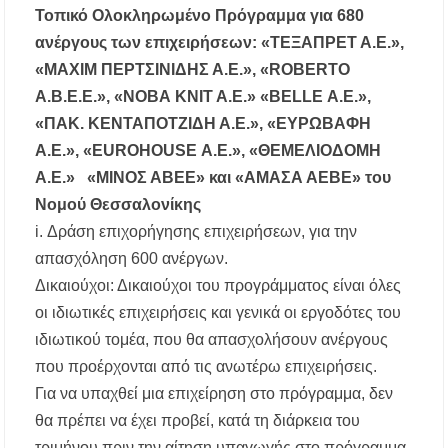
Τοπικό Ολοκληρωμένο Πρόγραμμα για 680
ανέργους των επιχειρήσεων: «ΤΕΞΑΠΡΕΤ Α.Ε.»,
«ΜΑΧΙΜ ΠΕΡΤΣΙΝΙΔΗΣ Α.Ε.», «ROBERTO
Α.Β.Ε.Ε.», «ΝΟΒΑ ΚΝΙΤ Α.Ε.» «BELLE Α.Ε.»,
«ΠΑΚ. ΚΕΝΤΑΠΟΤΖΙΔΗ Α.Ε.», «ΕΥΡΩΒΑΦΗ
Α.Ε.», «EUROHOUSE Α.Ε.», «ΘΕΜΕΛΙΟΔΟΜΗ
Α.Ε.» «ΜΙΝΟΣ ΑΒΕΕ» και «ΑΜΑΣΑ ΑΕΒΕ» του
Νομού Θεσσαλονίκης
i. Δράση επιχορήγησης επιχειρήσεων, για την
απασχόληση 600 ανέργων.
Δικαιούχοι: Δικαιούχοι του προγράμματος είναι όλες
οι ιδιωτικές επιχειρήσεις και γενικά οι εργοδότες του
ιδιωτικού τομέα, που θα απασχολήσουν ανέργους
που προέρχονται από τις ανωτέρω επιχειρήσεις.
Για να υπαχθεί μια επιχείρηση στο πρόγραμμα, δεν
θα πρέπει να έχει προβεί, κατά τη διάρκεια του
τριμήνου πριν την αίτηση υπαγωγής στο πρόγραμμα,