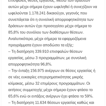
επισφαλείς θέσεις εργασίας. Μέσω των δράσεων
«Τουρισμός για Όλους 2026-2027»: Άνοιξαν οι
αιτήσεις – Ποιοι υποβάλλουν σήμερα αίτηση
αυτών μέχρι σήμερα έχουν ωφεληθεί ή συνεχίζουν να
ανά ΑΦΜ
ωφελούνται 1.178.241 δικαιούχοι, γεγονός που
Αναβαθμίζεται η πρόσβαση στο Δεβελίκι
συνεπάγεται ότι η συνολική απορροφητικότητα των
Γοματίου με οδικό έργο 500.000 €
δράσεων αυτών έχει προσεγγίσει μέχρι σήμερα το
85,8% του συνόλου των διαθέσιμων θέσεων.
Ιωάννης Γιώργος: «Εγκρίθηκε η λειτουργία
εκτός έδρας τμήματος Σ.Α.Ε.Κ. στον Πολύγυρο
Αναλυτικότερα, μέχρι σήμερα τα εφαρμοζόμενα
– Ένα σημαντικό βήμα για την πλήρη
προγράμματα έχουν αποδώσει τα εξής:
επαναλειτουργία της δομής»
– Τη διατήρηση 339.910 επισφαλών θέσεων
Η Κεντρική Μακεδονία ανοίγει τον δρόμο του
εργασίας, μέσω 3 προγραμμάτων, με συνολική
οινοτουρισμού σε Ηνωμένο Βασίλειο και
απορροφητικότητα 96,8%.
Αυστραλία
– Την ένταξη 156.975 ανέργων σε θέσεις εργασίας ή
Χαλκιδική: Πυρκαγιά σε γαλλική θαλαμηγό
σε νέες ευκαιρίες επιχειρηματικότητας μικρής
στη Λατούρα Αγίου Νικολάου – Άμεση
κινητοποίηση Λιμενικού και Πυροσβεστικής
κλίμακας, μέσω 32 επιμέρους προγραμμάτων. Οι
αιτήσεις συμμετοχής μέχρι σήμερα έχουν φτάσει το
ΑΠ. ΠΑΝΑΣ: «Η ΧΑΛΚΙΔΙΚΗ ΧΡΕΙΑΖΕΤΑΙ
65,6% ενώ οι εντάξεις ανέργων έχει φτάσει το 59%.
ΟΛΟΚΛΗΡΩΜΕΝΟ ΣΧΕΔΙΟ ΓΙΑ ΤΗ
ΔΙΑΒΡΩΣΗ, ΟΧΙ ΑΠΟΣΠΑΣΜΑΤΙΚΕΣ
– Τη διατήρηση 11.634 θέσεων εργασίας καθώς και
ΠΑΡΕΜΒΑΣΕΙΣ