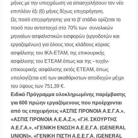
μήνες με την υποχρέωση να απασχολήσουν τον νέο
επιπλέον έξι (6) μήνες δίχως επιχορήγηση.
Ως ποσό επιχορήγησης για το β’ στάδιο ορίζεται το
ποσό που αντιστοιχεί στο 70% των συνολικών
μηνιαίων ασφαλιστικών εισφορών (εργοδοτών και
εργαζομένων) για όλους τους κλάδους κύριας
ασφάλισης του ΙΚΑ-ΕΤΑΜ, της επικουρικής
ασφάλισης του ΕΤΕΑΜ όπως και της –τυχόν-
επικουρικής ασφάλισης εκτός ΕΤΕΑΜ, όπως
υπολογίζεται επί των ακαθάριστων αποδοχών μέχρι
του ύψους των 751,39 €.
Ειδικό Πρόγραμμα ολοκληρωμένης παρέμβασης
για 600 πρώην εργαζόμενους που προέρχονται
από τις επιχειρήσεις «ΑΣΠΙΣ ΠΡΟΝΟΙΑ Α.Ε.Γ.Α.»,
«ΑΣΠΙΣ ΠΡΟΝΟΙΑ Α.Ε.Α.Ζ.», «Γ.Η. ΣΚΟΥΡΤΗΣ
Α.Ε.Γ.Α.», «ΓΕΝΙΚΗ ΕΝΩΣΗ Α.Ε.Ε.Γ.Α. (GENERAL
UNION)», «ΓΕΝΙΚΗ ΠΙΣΤΗ Α.Ε.Ε.Γ.Α. (GENERAL