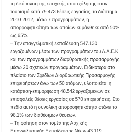
τη διεύρυνση της εποχικής απασχόλησης στον
τουρισμό κατά 79.473 θέσεις εργασίας, το διάστημα
Το πρώτο Puppy Yoga έρχεται στην Χαλκιδική!
2010-2012, μέσω 7 προγραμμάτων, η
απορροφητικότητα των οποίων κυμάνθηκε από 50%
Ανοίγουν 40 θέσεις εργασίας στον Δήμο
ως 65%.
Αριστοτέλη – Ποιες ειδικότητες ζητούνται
– Την επαγγελματική εκπαίδευση 547.130
Χαλκιδική: Συνελήφθη 46χρονος επειδή
εργαζομένων μέσω των προγραμμάτων του Λ.Α.Ε.Κ
επέτρεψε στον ανήλικο γιο του να οδηγήσει
τζετ σκι
και των προγραμμάτων διαρθρωτικής προσαρμογής,
μέσω 20 σχετικών προγραμμάτων. Ειδικότερα στο
πλαίσιο των Σχεδίων Διαρθρωτικής Προσαρμογής
επιχειρήσεων άνω των 50 ατόμων, υλοποιείται η
κατάρτιση-επιμόρφωση 48.542 εργαζομένων σε
επισφαλείς θέσεις εργασίας σε 570 επιχειρήσεις. Στο
πεδίο αυτό η συνολική απορροφητικότητα φτάνει το
98,1% των διαθέσιμων θέσεων.
– Τη φοίτηση στον τομέα της Αρχικής
Επαγγελματικής Εκπαίδευσης Νέων 43.119