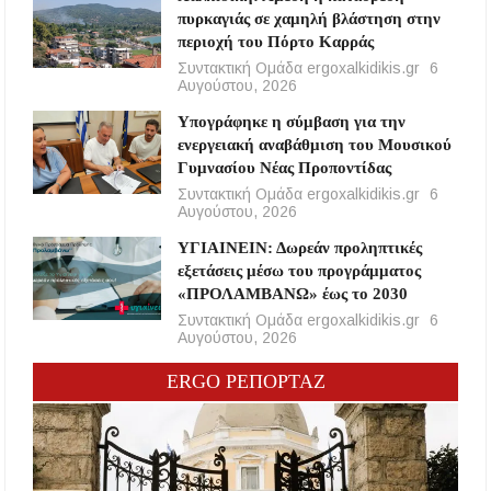
πυρκαγιάς σε χαμηλή βλάστηση στην
περιοχή του Πόρτο Καρράς
Συντακτική Ομάδα ergoxalkidikis.gr
6
Αυγούστου, 2026
Υπογράφηκε η σύμβαση για την
ενεργειακή αναβάθμιση του Μουσικού
Γυμνασίου Νέας Προποντίδας
Συντακτική Ομάδα ergoxalkidikis.gr
6
Αυγούστου, 2026
ΥΓΙΑΙΝΕΙΝ: Δωρεάν προληπτικές
εξετάσεις μέσω του προγράμματος
«ΠΡΟΛΑΜΒΑΝΩ» έως το 2030
Συντακτική Ομάδα ergoxalkidikis.gr
6
Αυγούστου, 2026
ERGO ΡΕΠΟΡΤΑΖ