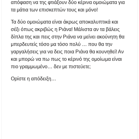
απόφαση να της φτιάξουν δύο κέρινα ομοιώματα για
Μεταμόρφωση του Σωτήρος: Ο συμβολισμός
τα μάτια των επισκεπτών τους και μόνο!
των σταφυλιών που ευλογούνται στις εκκλησίες
Τα δύο ομοιώματα είναι άκρως αποκαλυπτικά και
Μουσική Εκδήλωση της Φιλαρμονικής
σέξι όπως ακριβώς η Ριάνα! Μάλιστα αν τα βάλεις
Μεγάλης Παναγίας
δίπλα της και πεις στην Ριάνα να μείνει ακούνητη θα
μπερδευτείς τόσο μα τόσο πολύ … που θα την
Πτώση στις τιμές των καυσίμων: Κάτω από τα
2 ευρώ η αμόλυβδη μέσα στην εβδομάδα
γαργαλήσεις για να δεις ποια Ριάνα θα κουνηθεί! Αν
και μπορώ να πω πως το κέρινό της ομοίωμα είναι
ΔΥΠΑ: Νέες 8.000 θέσεις εργασίας για
πιο γραμμωμένο… δεν με πιστεύετε;
ανέργους ηλικίας 55 έως 67 ετών – Στους
43.000 οι συνολικοί ωφελούμενοι
Ορίστε η απόδειξη…
Δεκαπενταύγουστος 2026 στη Μεγάλη Παναγία
Χαλκιδικής – Το πρόγραμμα των ιερών
ακολουθιών
Η Φωτεινή Βελεσιώτου έρχεται στην
Ουρανούπολη για μια μοναδική συναυλία στον
Πύργο