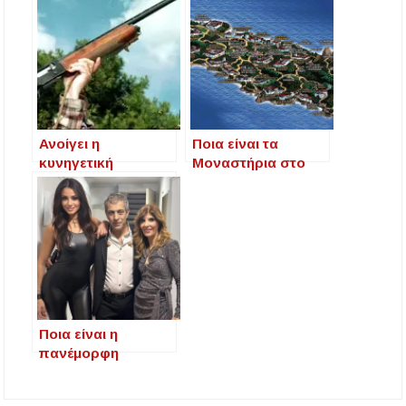
Ανοίγει η
Ποια είναι τα
κυνηγετική
Μοναστήρια στο
περίοδος στις 20
Άγιο Όρος
Αυγούστου – Ποια
Χαλκιδική
είδη επιτρέπονται,
ποια όχι
Ποια είναι η
πανέμορφη
τραγουδίστρια με
την υπέροχη φωνή