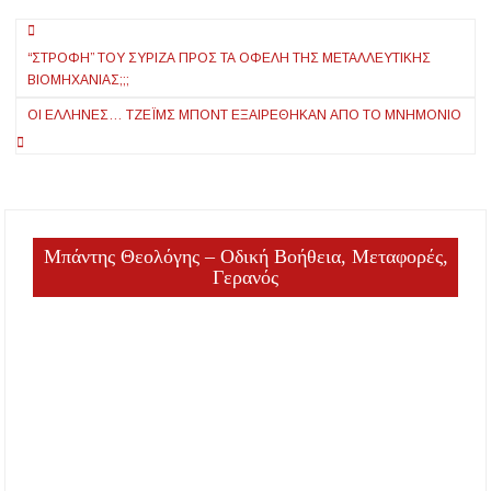
διπλά από τον
Πλοήγηση
Αδαμαντίδη και την
Στανίση
“ΣΤΡΟΦΗ” ΤΟΥ ΣΥΡΙΖΑ ΠΡΟΣ ΤΑ ΟΦΕΛΗ ΤΗΣ ΜΕΤΑΛΛΕΥΤΙΚΗΣ
άρθρων
ΒΙΟΜΗΧΑΝΙΑΣ;;;
ΟΙ ΕΛΛΗΝΕΣ… ΤΖΈΙΜΣ ΜΠΟΝΤ ΕΞΑΙΡΈΘΗΚΑΝ ΑΠΌ ΤΟ ΜΝΗΜΌΝΙΟ
Μπάντης Θεολόγης – Οδική Βοήθεια, Μεταφορές,
Γερανός