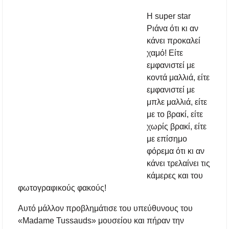
αναβάθμιση του Μουσικού Γυμνασίου Νέας
Προποντίδας
Η super star
Ριάνα ότι κι αν
κάνει προκαλεί
Δήμος Κασσάνδρας: Εντός μικροβιολογικών
ορίων το νερό στη Σίβηρη – Τέλος η
χαμό! Είτε
προληπτική απαγόρευση χρήσης
εμφανιστεί με
κοντά μαλλιά, είτε
Ιερά Πανήγυρις: Κοιμήσεως Θεοτόκου
Πορταριάς Χαλκιδικής
εμφανιστεί με
μπλε μαλλιά, είτε
με το βρακί, είτε
ΥΓΙΑΙΝΕΙΝ: Δωρεάν προληπτικές εξετάσεις
μέσω του προγράμματος «ΠΡΟΛΑΜΒΑΝΩ»
χωρίς βρακί, είτε
έως το 2030
με επίσημο
φόρεμα ότι κι αν
Σίβηρη Χαλκιδικής: Απαγόρευση χρήσης του
κάνει τρελαίνει τις
νερού για πόση μετά από μικροβιολογική
επιβάρυνση
κάμερες και του
φωτογραφικούς φακούς!
Χαλκιδική: Οι ουρές στα σύνορα των Ευζώνων
«φρενάρουν» τον τουρισμό – Πολύωρη αναμονή
Αυτό μάλλον προβλημάτισε του υπεύθυνους του
και απώλειες στις κρατήσεις
«Madame Tussauds» μουσείου και πήραν την