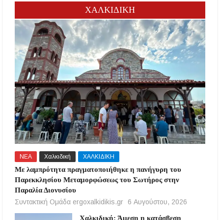
ΧΑΛΚΙΔΙΚΗ
ΝΕΑ
Χαλκιδική
ΧΑΛΚΙΔΙΚΗ
Με λαμπρότητα πραγματοποιήθηκε η πανήγυρη του
Παρεκκλησίου Μεταμορφώσεως του Σωτήρος στην
Παραλία Διονυσίου
Συντακτική Ομάδα ergoxalkidikis.gr
6 Αυγούστου, 2026
Χαλκιδική: Άμεση η κατάσβεση