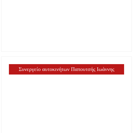
Συνεργείο αυτοκινήτων Παπουτσής Ιωάννης