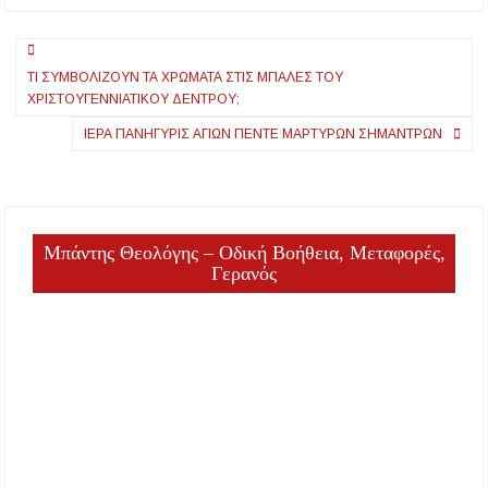
-Μπορείς να πιεις
μια μπύρα πριν
Πλοήγηση
οδηγήσεις;
ΤΙ ΣΥΜΒΟΛΊΖΟΥΝ ΤΑ ΧΡΏΜΑΤΑ ΣΤΙΣ ΜΠΆΛΕΣ ΤΟΥ
άρθρων
ΧΡΙΣΤΟΥΓΕΝΝΙΆΤΙΚΟΥ ΔΈΝΤΡΟΥ;
ΙΕΡΑ ΠΑΝΗΓΥΡΙΣ ΑΓΙΩΝ ΠΕΝΤΕ ΜΑΡΤΥΡΩΝ ΣΗΜΑΝΤΡΩΝ
Μπάντης Θεολόγης – Οδική Βοήθεια, Μεταφορές,
Γερανός