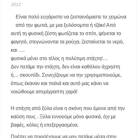
2012
περιοχές τη Δευτέρα 10 Αυγούστου
Είναι πολύ ευχάριστο να ζεσταινόμαστε το χειμώνα
Πολύγυρος: Συγκίνηση για την απώλεια του
Γιάννη Αικατερινάρη – Το συγκινητικό «αντίο»
από την φωτιά, με μια ξυλόσομπα ή τζάκι! Από
του Δημάρχου Γιώργου Εμμανουήλ
αυτή τη φυσική ζέστη φωτίζεται το σπίτι, ψήνεται το
φαγητό, στεγνώνονται τα ρούχα, ζεσταίνεται το νερό,
Χαλκιδική: Οριοθετήθηκε σε μισή ώρα η
πυρκαγιά στα Πυργαδίκια
και ….
φυσικά μένει στο τέλος η πολύτιμη στάχτη!…
Μεγάλη γιορτή του Αστέρα Αγίου Νικολάου τη
Δεν πετάμε την στάχτη, δεν είναι καθόλου άχρηστη
Δευτέρα 10 Αυγούστου
ή… σκουπίδι. Συνεχίζουμε να την χρησιμοποιούμε,
όπως έκαναν και παλιά και αυτό μας κάνει να
Αμοιβή εργαζομένων την 15η Αυγούστου: Όλα
όσα πρέπει να γνωρίζετε
νοιώθουμε απερίγραπτη χαρά!
Χαλκιδική: Γεμάτες οι παραλίες – Από 15 ευρώ
Η στάχτη από ξύλα είναι η σκόνη που έμεινε από την
η ελάχιστη κατανάλωση στα beach bars
καύση τους . Ξύλα εννοούμε μόνο φυσικά, όχι με
Η Ουρανούπολη σε ζωντανή σύνδεση: Η
βαφές, κόλες ή επεξεργασμένα.
συναυλία της Φωτεινής Βελεσιώτου στο
ergoxalkidikis.gr
Πρέπει να προσέχουμε να μην πετάμε μέσα στην