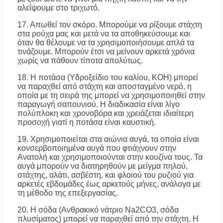
αλείψουμε στο τριχωτό.
17. Απωθεί τον σκόρο. Μπορούμε να ρίξουμε στάχτη
στα ρούχα μας και μετά να τα αποθηκεύσουμε και
όταν θα θέλουμε να τα χρησιμοποιήσουμε απλά τα
τινάζουμε. Μπορούν έτσι να μείνουν αρκετά χρόνια
χωρίς να πάθουν τίποτα απολύτως.
18. Η ποτάσα (Υδροξείδιο του καλίου, ΚΟΗ) μπορεί
να παραχθεί από στάχτη και αποσταγμένο νερό, η
οποία με τη σειρά της μπορεί να χρησιμοποιηθεί στην
παραγωγή σαπουνιού. Η διαδικασία είναι λίγο
πολύπλοκη και χρονοβόρα και χρειάζεται ιδιαίτερη
προσοχή γιατί η ποτάσα είναι καυστική.
19. Χρησιμοποιείται στα αιώνια αυγά, τα οποία είναι
κονσερβοποιημένα αυγά που φτιάχνουν στην
Ανατολή και χρησιμοποιούνται στην κουζίνα τους. Τα
αυγά μπορούν να διατηρηθούν με μείγμα πηλού,
στάχτης, αλάτι, ασβέστη, και φλοιού του ρυζιού για
αρκετές εβδομάδες έως αρκετούς μήνες, ανάλογα με
τη μέθοδο της επεξεργασίας.
20. Η σόδα (Ανθρακικό νάτριο Na2CO3, σόδα
πλυσίματος) μπορεί να παραχθεί από την στάχτη. Η