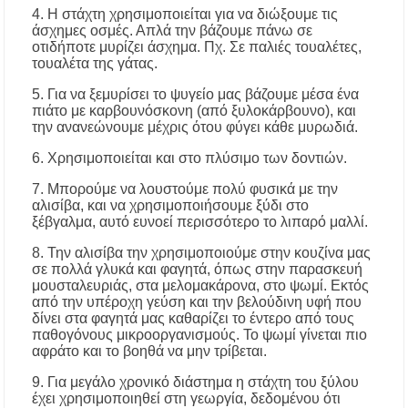
4. Η στάχτη χρησιμοποιείται για να διώξουμε τις
άσχημες οσμές. Απλά την βάζουμε πάνω σε
οτιδήποτε μυρίζει άσχημα. Πχ. Σε παλιές τουαλέτες,
τουαλέτα της γάτας.
5. Για να ξεμυρίσει το ψυγείο μας βάζουμε μέσα ένα
πιάτο με καρβουνόσκονη (από ξυλοκάρβουνο), και
την ανανεώνουμε μέχρις ότου φύγει κάθε μυρωδιά.
6. Χρησιμοποιείται και στο πλύσιμο των δοντιών.
7. Μπορούμε να λουστούμε πολύ φυσικά με την
αλισίβα, και να χρησιμοποιήσουμε ξύδι στο
ξέβγαλμα, αυτό ευνοεί περισσότερο το λιπαρό μαλλί.
8. Την αλισίβα την χρησιμοποιούμε στην κουζίνα μας
σε πολλά γλυκά και φαγητά, όπως στην παρασκευή
μουσταλευριάς, στα μελομακάρονα, στο ψωμί. Εκτός
από την υπέροχη γεύση και την βελούδινη υφή που
δίνει στα φαγητά μας καθαρίζει το έντερο από τους
παθογόνους μικροοργανισμούς. Το ψωμί γίνεται πιο
αφράτο και το βοηθά να μην τρίβεται.
9. Για μεγάλο χρονικό διάστημα η στάχτη του ξύλου
έχει χρησιμοποιηθεί στη γεωργία, δεδομένου ότι