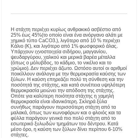
Λαϊκές μελωδίες στην πλατεία του Πολυγύρου
με την ορχήστρα «Το Λαϊκόν»
Υποχρεωτικά μέσω τράπεζας τα ενοίκια από
Η στάχτη περιέχει κυρίως ανθρακικό ασβέστιο από
την 1η Οκτωβρίου 2026 – Τι αλλάζει για
25% έως 45%(το οποίο είναι ένα ανόργανο αλάτι με
ιδιοκτήτες και ενοικιαστές
χημικό τύπο CaCO3.), λιγότερο από 10 % περιέχει
Κάλιο (Κ), και λιγότερο από 1% φωσφορικό άλας.
Υπάρχουν ιχνοστοιχεία σιδήρου, μαγγανίου,
ψευδαργύρου, χαλκού και μερικά βαρέα μέταλλα
(όπως ο μόλυβδος, το κάδμιο, το νικέλιο και το
χρώμιο). Δεν περιέχει άζωτο. Ωστόσο αυτοί οι αριθμοί
ποικίλλουν ανάλογα με την θερμοκρασία καύσης των
ξύλων. Η καύση επηρεάζει πολύ τη σύνθεση και την
ποσότητά της στάχτης, και κατά συνέπεια υψηλότερη
θερμοκρασία μειώνει την απόδοση της στάχτης.
Οπότε για καλύτερη ποιότητα στάχτης η χαμηλή
θερμοκρασία είναι ιδανικότερη. Σκληρά ξύλα
συνήθως παράγουν περισσότερη στάχτη από τα
μαλακά, όπως των κωνοφόρων και ο φλοιός και τα
φύλλα παράγουν γενικά πιο πολύ στάχτη από το
εσωτερικό ξυλωδών τμημάτων του δέντρου. Κατά
μέσο όρο, η καύση των ξύλων δίνει περίπου 6-10%
στάχτες.