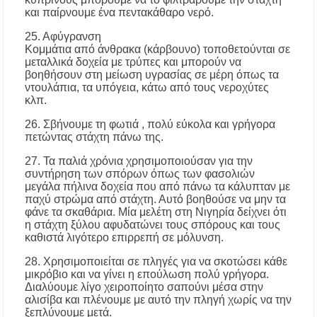
και παίρνουμε ένα πεντακάθαρο νερό.
25. Αφύγρανση
Κομμάτια από άνθρακα (κάρβουνο) τοποθετούνται σε
μεταλλικά δοχεία με τρύπες και μπορούν να
βοηθήσουν στη μείωση υγρασίας σε μέρη όπως τα
ντουλάπια, τα υπόγεια, κάτω από τους νεροχύτες
κλπ.
26. Σβήνουμε τη φωτιά , πολύ εύκολα και γρήγορα
πετώντας στάχτη πάνω της.
27. Τα παλιά χρόνια χρησιμοποιούσαν για την
συντήρηση των σπόρων όπως των φασολιών
μεγάλα πήλινα δοχεία που από πάνω τα κάλυπταν με
παχύ στρώμα από στάχτη. Αυτό βοηθούσε να μην τα
φάνε τα σκαθάρια. Μία μελέτη στη Νιγηρία δείχνει ότι
η στάχτη ξύλου αφυδατώνει τους σπόρους και τους
καθιστά λιγότερο επιρρεπή σε μόλυνση.
28. Χρησιμοποιείται σε πληγές για να σκοτώσει κάθε
μικρόβιο και να γίνει η επούλωση πολύ γρήγορα.
Διαλύουμε λίγο χειροποίητο σαπούνι μέσα στην
αλισίβα και πλένουμε με αυτό την πληγή χωρίς να την
ξεπλύνουμε μετά.