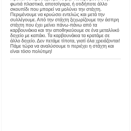
φωτιά πλαστικά, αποτσίγαρα, ή οτιδήποτε άλλο
σκουπίδι που μπορεί να μολύνει την στάχτη.
Χαλκιδική: Τραυματίστηκε οδηγός
Περιμένουμε να κρυώσει εντελώς και μετά την
μοτοσικλέτας σε τροχαίο στον δρόμο
Ολυμπιάδας – Σταυρού
συλλέγουμε. Από την στάχτη ξεχωρίζουμε την άσπρη
στάχτη που έχει μείνει πάνω-πάνω από τα
καρβουνάκια και την αποθηκεύουμε σε ένα μεταλλικό
Χαλκιδική: Τραυματίστηκε 8χρονος Βρετανός
δοχείο με καπάκι. Τα καρβουνάκια τα κρατάμε σε
ενώ έκανε βουτιά σε παραλία στο Παλιούρι
άλλο δοχείο. Δεν πετάμε τίποτα, γιατί όλα χρειάζονται!
Πάμε τώρα να αναλύσουμε τι περιέχει η στάχτη και
είναι τόσο πολύτιμη!
Χαλκιδική: Απαγόρευση κυκλοφορίας σε
δασικές περιοχές την Κυριακή 9 Αυγούστου
λόγω υψηλού κινδύνου πυρκαγιάς
Η Ελένη Τσαλιγοπούλου στη Σιθωνία –
Συναυλία στο Γυμνάσιο Νέου Μαρμαρά
Συναγερμός στον Στανό Χαλκιδικής: Απόπειρα
τηλεφωνικής εξαπάτησης ανηλίκου – Έκκληση
προς όλους τους γονείς
Δράση περισυλλογής αδέσποτων ζώων στα
Πυργαδίκια Χαλκιδικής στις 12 Αυγούστου