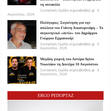
τη συναυλία
Συντακτική Ομάδα ergoxalkidikis.gr
9
Αυγούστου, 2026
Πολύγυρος: Συγκίνηση για την
απώλεια του Γιάννη Αικατερινάρη – Το
συγκινητικό «αντίο» του Δημάρχου
Γιώργου Εμμανουήλ
Συντακτική Ομάδα ergoxalkidikis.gr
9
Αυγούστου, 2026
Μεγάλη γιορτή του Αστέρα Αγίου
Νικολάου τη Δευτέρα 10 Αυγούστου
Συντακτική Ομάδα ergoxalkidikis.gr
9
Αυγούστου, 2026
ERGO ΡΕΠΟΡΤΑΖ