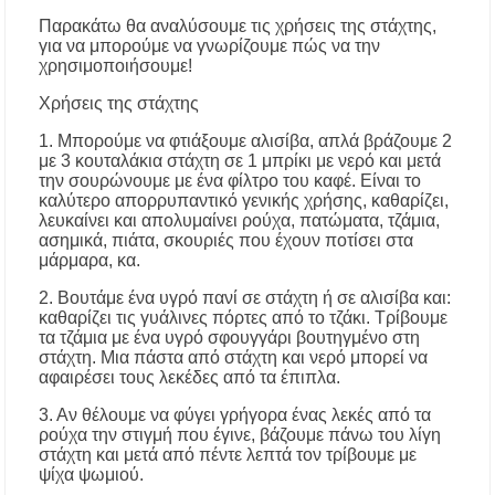
Παρακάτω θα αναλύσουμε τις χρήσεις της στάχτης,
για να μπορούμε να γνωρίζουμε πώς να την
χρησιμοποιήσουμε!
Χρήσεις της στάχτης
1. Μπορούμε να φτιάξουμε αλισίβα, απλά βράζουμε 2
με 3 κουταλάκια στάχτη σε 1 μπρίκι με νερό και μετά
την σουρώνουμε με ένα φίλτρο του καφέ. Είναι το
καλύτερο απορρυπαντικό γενικής χρήσης, καθαρίζει,
λευκαίνει και απολυμαίνει ρούχα, πατώματα, τζάμια,
ασημικά, πιάτα, σκουριές που έχουν ποτίσει στα
μάρμαρα, κα.
2. Βουτάμε ένα υγρό πανί σε στάχτη ή σε αλισίβα και:
καθαρίζει τις γυάλινες πόρτες από το τζάκι. Τρίβουμε
τα τζάμια με ένα υγρό σφουγγάρι βουτηγμένο στη
στάχτη. Μια πάστα από στάχτη και νερό μπορεί να
αφαιρέσει τους λεκέδες από τα έπιπλα.
3. Αν θέλουμε να φύγει γρήγορα ένας λεκές από τα
ρούχα την στιγμή που έγινε, βάζουμε πάνω του λίγη
στάχτη και μετά από πέντε λεπτά τον τρίβουμε με
ψίχα ψωμιού.