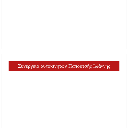
Συνεργείο αυτοκινήτων Παπουτσής Ιωάννης