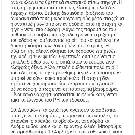
ανακυκλώνει τα θρεπτικά συστατικά πίσω στην γη. Η
στάχτη χρησιμοποιείται και ως λίπασμα, αλλά δεν
περιέχει άζωτο. Επίσης δεσμεύεται διοξείδιο του
άνθρακα από τους μικροοργανισμούς μέσα στο χώμα
η ανάπτυξη των οποίων ενισχύεται από τη στάχτη και
η γη γίνεται πιο εύφορη. Λόγω της παρουσίας του
ανθρακικού ασβεστίου εξουδετερώνεται η οξύτητα
του εδάφους, αυξάνοντας το pH του και αυξάνει την
δραστηριότητα των βακτηρίων του εδάφους. Η
αύξηση της αλκαλικότητας του εδάφους επηρεάζει
την θρέψη των φυτών. Θρεπτικές ουσίες είναι πιο
εύκολα διαθέσιμες στα φυτά, όταν το έδαφος είναι
ελαφρώς όξινο. Αλλά επειδή αυξάνεται πολύ το pH
του εδάφους με την προσθήκη μεγάλων ποσοτήτων
μπορεί να κάνει κακό παρά καλό. Η στάχτη δεν
πρέπει να χρησιμοποιείται σε φυτά που αγαπάνε
όξινα εδάφη, όπως είναι οι πατάτες, τα βατόμουρα.
Είναι καλο να χρησιμοποιείται με φειδώ και γίνεται
τακτικά έλεγχος του PH του εδάφους.
10. Δυναμώνει τα φυτά που αγαπούν το ασβέστιο,
όπως είναι οι ντομάτες, τα αμπέλια, οι φασολιές, το
σπανάκι, ο αρακάς, τα αβοκάντο, τα σκόρδα κα.
Ακόμα ευδοκιμούν και οι τριανταφυλλιές. Μπορούμε
να προσθέσουμε 1 / 4 φλιτζανιού σε κάθε λάκκο κατά