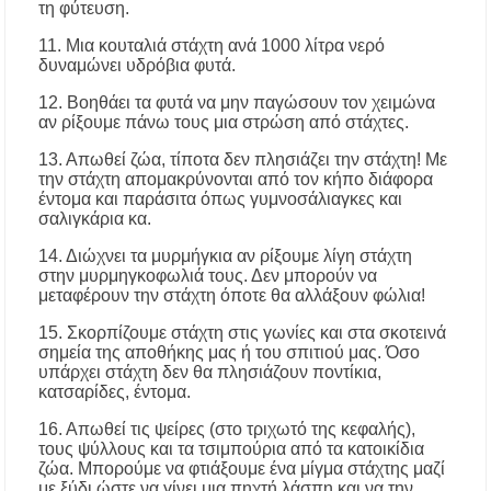
τη φύτευση.
11. Μια κουταλιά στάχτη ανά 1000 λίτρα νερό
δυναμώνει υδρόβια φυτά.
12. Βοηθάει τα φυτά να μην παγώσουν τον χειμώνα
αν ρίξουμε πάνω τους μια στρώση από στάχτες.
13. Απωθεί ζώα, τίποτα δεν πλησιάζει την στάχτη! Με
την στάχτη απομακρύνονται από τον κήπο διάφορα
έντομα και παράσιτα όπως γυμνοσάλιαγκες και
σαλιγκάρια κα.
14. Διώχνει τα μυρμήγκια αν ρίξουμε λίγη στάχτη
στην μυρμηγκοφωλιά τους. Δεν μπορούν να
μεταφέρουν την στάχτη όποτε θα αλλάξουν φώλια!
15. Σκορπίζουμε στάχτη στις γωνίες και στα σκοτεινά
σημεία της αποθήκης μας ή του σπιτιού μας. Όσο
υπάρχει στάχτη δεν θα πλησιάζουν ποντίκια,
κατσαρίδες, έντομα.
16. Απωθεί τις ψείρες (στο τριχωτό της κεφαλής),
τους ψύλλους και τα τσιμπούρια από τα κατοικίδια
ζώα. Μπορούμε να φτιάξουμε ένα μίγμα στάχτης μαζί
με ξύδι ώστε να γίνει μια πηχτή λάσπη και να την