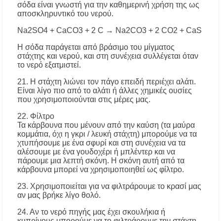
σόδα είναι γνωστή για την καθημερινή χρήση της ως
αποσκληρυντικό του νερού.
Na2SO4 + CaCO3 + 2 C → Na2CO3 + 2 CO2 + CaS
Η σόδα παράγεται από βράσιμο του μίγματος
στάχτης και νερού, και στη συνέχεια συλλέγεται όταν
το νερό εξατμιστεί.
21. Η στάχτη λιώνει τον πάγο επειδή περιέχει αλάτι.
Είναι λίγο πιο από το αλάτι ή άλλες χημικές ουσίες
που χρησιμοποιούνται στις μέρες μας.
22. Φίλτρο
Τα κάρβουνα που μένουν από την καύση (τα μαύρα
κομμάτια, όχι η γκρι / λευκή στάχτη) μπορούμε να τα
χτυπήσουμε με ένα σφυρί και στη συνέχεια να τα
αλέσουμε με ένα γουδοχέρι ή μπλέντερ και να
πάρουμε μια λεπτή σκόνη. Η σκόνη αυτή από τα
κάρβουνα μπορεί να χρησιμοποιηθεί ως φίλτρο.
23. Χρησιμοποιείται για να φιλτράρουμε το κρασί μας
αν μας βρήκε λίγο θολό.
24. Αν το νερό πηγής μας έχει σκουλήκια ή
κυπρίνους μπορούμε να το φιλτράρουμε την στάχτη