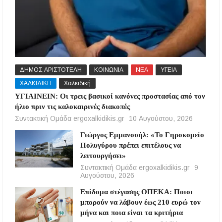
ΔΗΜΟΣ ΑΡΙΣΤΟΤΕΛΗ
ΚΟΙΝΩΝΙΑ
ΝΕΑ
ΥΓΕΙΑ
ΧΑΛΚΙΔΙΚΗ
Χαλκιδική
ΥΓΙΑΙΝΕΙΝ: Οι τρεις βασικοί κανόνες προστασίας από τον
ήλιο πριν τις καλοκαιρινές διακοπές
Συντακτική Ομάδα ergoxalkidikis.gr
10 Αυγούστου, 2026
Γιώργος Εμμανουήλ: «Το Γηροκομείο
Πολυγύρου πρέπει επιτέλους να
λειτουργήσει»
Συντακτική Ομάδα ergoxalkidikis.gr
9
Αυγούστου, 2026
Επίδομα στέγασης ΟΠΕΚΑ: Ποιοι
μπορούν να λάβουν έως 210 ευρώ τον
μήνα και ποια είναι τα κριτήρια