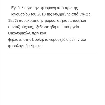
αναβάθμιση του Μουσικού Γυμνασίου Νέας
Προποντίδας
Εγκύκλιο για την εφαρμογή από πρώτης
Ιανουαρίου του 2013 της αυξημένης από 3% ως
Δήμος Κασσάνδρας: Εντός μικροβιολογικών
185% παρακράτησης φόρου, σε μισθωτούς και
ορίων το νερό στη Σίβηρη – Τέλος η
προληπτική απαγόρευση χρήσης
συνταξιούχους, εξέδωσε ήδη το υπουργείο
Οικονομικών, πριν καν
Ιερά Πανήγυρις: Κοιμήσεως Θεοτόκου
ψηφιστεί στην Βουλή, το νομοσχέδιο με την νέα
Πορταριάς Χαλκιδικής
φορολογική κλίμακα.
ΥΓΙΑΙΝΕΙΝ: Δωρεάν προληπτικές εξετάσεις
μέσω του προγράμματος «ΠΡΟΛΑΜΒΑΝΩ»
έως το 2030
Σίβηρη Χαλκιδικής: Απαγόρευση χρήσης του
νερού για πόση μετά από μικροβιολογική
επιβάρυνση
Χαλκιδική: Οι ουρές στα σύνορα των Ευζώνων
«φρενάρουν» τον τουρισμό – Πολύωρη αναμονή
και απώλειες στις κρατήσεις