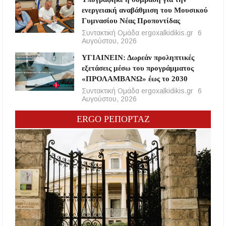
ενεργειακή αναβάθμιση του Μουσικού
Γυμνασίου Νέας Προποντίδας
Συντακτική Ομάδα ergoxalkidikis.gr
6
Αυγούστου, 2026
ΥΓΙΑΙΝΕΙΝ: Δωρεάν προληπτικές
εξετάσεις μέσω του προγράμματος
«ΠΡΟΛΑΜΒΑΝΩ» έως το 2030
Συντακτική Ομάδα ergoxalkidikis.gr
6
Αυγούστου, 2026
ERGO ΡΕΠΟΡΤΑΖ