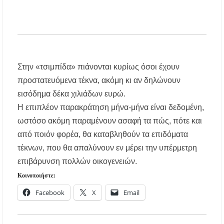
Μεταμόρφωση του Σωτήρος: Ο συμβολισμός
των σταφυλιών που ευλογούνται στις εκκλησίες
Μουσική Εκδήλωση της Φιλαρμονικής
Μεγάλης Παναγίας
Στην «τσιμπίδα» πιάνονται κυρίως όσοι έχουν
Πτώση στις τιμές των καυσίμων: Κάτω από τα
προστατευόμενα τέκνα, ακόμη κι αν δηλώνουν
2 ευρώ η αμόλυβδη μέσα στην εβδομάδα
εισόδημα δέκα χιλιάδων ευρώ.
ΔΥΠΑ: Νέες 8.000 θέσεις εργασίας για
Η επιπλέον παρακράτηση μήνα-μήνα είναι δεδομένη,
ανέργους ηλικίας 55 έως 67 ετών – Στους
ωστόσο ακόμη παραμένουν ασαφή τα πώς, πότε και
43.000 οι συνολικοί ωφελούμενοι
από ποιόν φορέα, θα καταβληθούν τα επιδόματα
Δεκαπενταύγουστος 2026 στη Μεγάλη Παναγία
τέκνων, που θα απαλύνουν εν μέρει την υπέρμετρη
Χαλκιδικής – Το πρόγραμμα των ιερών
ακολουθιών
επιβάρυνση πολλών οικογενειών.
Κοινοποιήστε:
Η Φωτεινή Βελεσιώτου έρχεται στην
Facebook
X
Email
Ουρανούπολη για μια μοναδική συναυλία στον
Πύργο