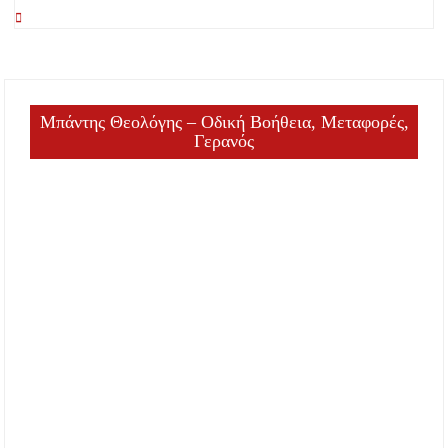
Μπάντης Θεολόγης – Οδική Βοήθεια, Μεταφορές,
Γερανός