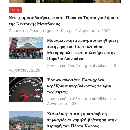
ΝΕΑ
Νέες χρηματοδοτήσεις από το Πράσινο Ταμείο για δήμους
της Κεντρικής Μακεδονίας
Συντακτική Ομάδα ergoxalkidikis.gr
6 Αυγούστου, 2026
Με λαμπρότητα πραγματοποιήθηκε η
πανήγυρη του Παρεκκλησίου
Μεταμορφώσεως του Σωτήρος στην
Παραλία Διονυσίου
Συντακτική Ομάδα ergoxalkidikis.gr
6
Αυγούστου, 2026
Έρευνα απαντάει: Πόσο χρόνο
κερδίζουμε υπερβαίνοντας το όριο
ταχύτητας;
Συντακτική Ομάδα ergoxalkidikis.gr
6
Αυγούστου, 2026
Χαλκιδική: Άμεση η κατάσβεση
πυρκαγιάς σε χαμηλή βλάστηση στην
περιοχή του Πόρτο Καρράς