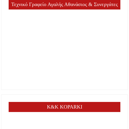
Τεχνικό Γραφείο Αγαλής Αθανάσιος & Συνεργάτες
K&K KOPARKI