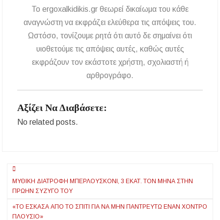
«Τουρισμός για Όλους 2026-2027»: Άνοιξαν οι
To ergoxalkidikis.gr θεωρεί δικαίωμα του κάθε
αιτήσεις – Ποιοι υποβάλλουν σήμερα αίτηση
ανά ΑΦΜ
αναγνώστη να εκφράζει ελεύθερα τις απόψεις του.
Ωστόσο, τονίζουμε ρητά ότι αυτό δε σημαίνει ότι
Αναβαθμίζεται η πρόσβαση στο Δεβελίκι
Γοματίου με οδικό έργο 500.000 €
υιοθετούμε τις απόψεις αυτές, καθώς αυτές
εκφράζουν τον εκάστοτε χρήστη, σχολιαστή ή
Ιωάννης Γιώργος: «Εγκρίθηκε η λειτουργία
αρθρογράφο.
εκτός έδρας τμήματος Σ.Α.Ε.Κ. στον Πολύγυρο
– Ένα σημαντικό βήμα για την πλήρη
επαναλειτουργία της δομής»
Αξίζει Να Διαβάσετε:
No related posts.
Πλοήγηση
ΜΥΘΙΚΉ ΔΙΑΤΡΟΦΉ ΜΠΕΡΛΟΥΣΚΌΝΙ, 3 ΕΚΑΤ. ΤΟΝ ΜΉΝΑ ΣΤΗΝ
άρθρων
ΠΡΏΗΝ ΣΥΖΥΓΌ ΤΟΥ
«ΤΟ ΈΣΚΑΣΑ ΑΠΌ ΤΟ ΣΠΊΤΙ ΓΙΑ ΝΑ ΜΗΝ ΠΑΝΤΡΕΥΤΏ ΈΝΑΝ ΧΟΝΤΡΌ
ΠΛΟΎΣΙΟ»