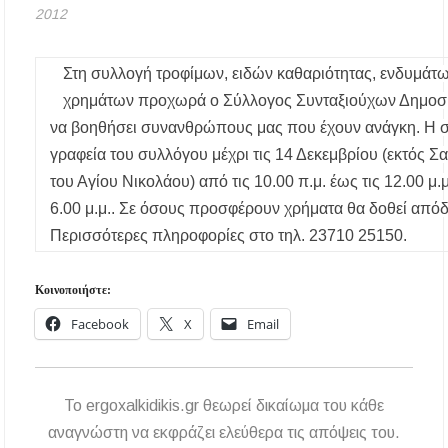
2012
Χαλκιδική: Τραυματίστηκε 8χρονος Βρετανός
ενώ έκανε βουτιά σε παραλία στο Παλιούρι
Στη συλλογή τροφίμων, ειδών καθαριότητας, ενδυμάτω
χρημάτων προχωρά ο Σύλλογος Συνταξιούχων Δημοσί
Χαλκιδική: Απαγόρευση κυκλοφορίας σε
να βοηθήσει συνανθρώπους μας που έχουν ανάγκη. Η σ
δασικές περιοχές την Κυριακή 9 Αυγούστου
λόγω υψηλού κινδύνου πυρκαγιάς
γραφεία του συλλόγου μέχρι τις 14 Δεκεμβρίου (εκτός Σ
του Αγίου Νικολάου) από τις 10.00 π.μ. έως τις 12.00 μ.μ.
Η Ελένη Τσαλιγοπούλου στη Σιθωνία –
6.00 μ.μ.. Σε όσους προσφέρουν χρήματα θα δοθεί από
Συναυλία στο Γυμνάσιο Νέου Μαρμαρά
Περισσότερες πληροφορίες στο τηλ. 23710 25150.
Συναγερμός στον Στανό Χαλκιδικής: Απόπειρα
τηλεφωνικής εξαπάτησης ανηλίκου – Έκκληση
προς όλους τους γονείς
Κοινοποιήστε:
Facebook
X
Email
Δράση περισυλλογής αδέσποτων ζώων στα
Πυργαδίκια Χαλκιδικής στις 12 Αυγούστου
Λαϊκές μελωδίες στην πλατεία του Πολυγύρου
To ergoxalkidikis.gr θεωρεί δικαίωμα του κάθε
με την ορχήστρα «Το Λαϊκόν»
αναγνώστη να εκφράζει ελεύθερα τις απόψεις του.