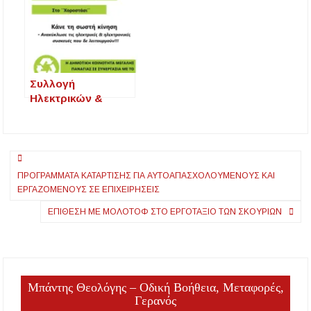
Χαλκιδική: Νεκρός 68χρονος λουόμενος στην
Ειδών Πρώτης
παραλία της Νέας Ποτίδαιας
Ανάγκης
Χαλκιδική: Πρωταθλήτρια στις καταγγελίες
για παραλίες – Σφραγίσεις και πρόστιμα μετά
τους ελέγχους
Συλλογή
Ηλεκτρικών &
Ηλεκτρονικών
Συσκευών στη
Μεγάλη Παναγία
Πλοήγηση
ΠΡΟΓΡΆΜΜΑΤΑ ΚΑΤΆΡΤΙΣΗΣ ΓΙΑ ΑΥΤΟΑΠΑΣΧΟΛΟΎΜΕΝΟΥΣ ΚΑΙ
άρθρων
ΕΡΓΑΖΌΜΕΝΟΥΣ ΣΕ ΕΠΙΧΕΙΡΉΣΕΙΣ
ΕΠΙΘΕΣΗ ΜΕ ΜΟΛΟΤΟΦ ΣΤΟ ΕΡΓΟΤΑΞΙΟ ΤΩΝ ΣΚΟΥΡΙΩΝ
Μπάντης Θεολόγης – Οδική Βοήθεια, Μεταφορές,
Γερανός