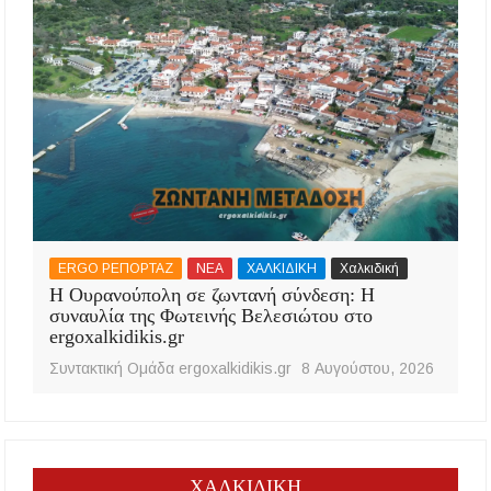
ERGO ΡΕΠΟΡΤΑΖ
ΝΕΑ
ΧΑΛΚΙΔΙΚΗ
Χαλκιδική
Η Ουρανούπολη σε ζωντανή σύνδεση: Η
συναυλία της Φωτεινής Βελεσιώτου στο
ergoxalkidikis.gr
Συντακτική Ομάδα ergoxalkidikis.gr
8 Αυγούστου, 2026
ΧΑΛΚΙΔΙΚΗ