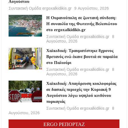
Αυγούστου
Συντακτική Ομάδα ergoxalkidikis.gr
9 Αυγούστου, 2026
Η Ουρανούπολη σε ζωντανή σύνδεση:
Η συναυλία της Φωτεινής Βελεσιώτου
στο ergoxalkidikis.gr
Συντακτική Ομάδα ergoxalkidikis.gr
8
Αυγούστου, 2026
Χαλκιδική: Τραυματίστηκε 8χρονος
Βρετανός ενώ έκανε βουτιά σε παραλία
στο Παλιούρι
Συντακτική Ομάδα ergoxalkidikis.gr
8
Αυγούστου, 2026
Χαλκιδική: Απαγόρευση κυκλοφορίας
σε δασικές περιοχές την Κυριακή 9
Αυγούστου λόγω υψηλού κινδύνου
πυρκαγιάς
Συντακτική Ομάδα ergoxalkidikis.gr
8
Αυγούστου, 2026
ERGO ΡΕΠΟΡΤΑΖ