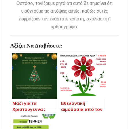
Ωστόσο, τονίζουμε ρητά ότι αυτό δε σημαίνει ότι
Υποχρεωτικά μέσω τράπεζας τα ενοίκια από
την 1η Οκτωβρίου 2026 – Τι αλλάζει για
υιοθετούμε τις απόψεις αυτές, καθώς αυτές
ιδιοκτήτες και ενοικιαστές
εκφράζουν τον εκάστοτε χρήστη, σχολιαστή ή
αρθρογράφο.
Έως 30.000 ευρώ επιδότηση για αγορά
ηλεκτρικού οχήματος – Ποιοι είναι οι
δικαιούχοι
Αξίζει Να Διαβάσετε:
Κυνήγι 2026-2027: Πότε ανοίγει η κυνηγετική
περίοδος και πόσο κοστίζει η άδεια θήρας
ΑΝ.ΕΤ.ΧΑ.: Παρατείνεται η προθεσμία
υποβολής προτάσεων στο πλαίσιο του LEADER
Χαλκιδική: Διάσωση 49χρονης Γερμανίδας σε
δύσβατο σημείο στη Συκιά
Μαζί για τα
Εθελοντική
Έλεγχοι σε παραλίες της Χαλκιδικής:
Χριστούγεννα :
αιμοδοσία από τον
Σφραγίστηκαν πέντε επιχειρήσεις στην
Συλλογή
Σύλλογο ΑμεΑ “Η
Κασσάνδρα
Χριστουγεννιάτικω
ΑΓΑΠΗ”
ν Στολιδιών και