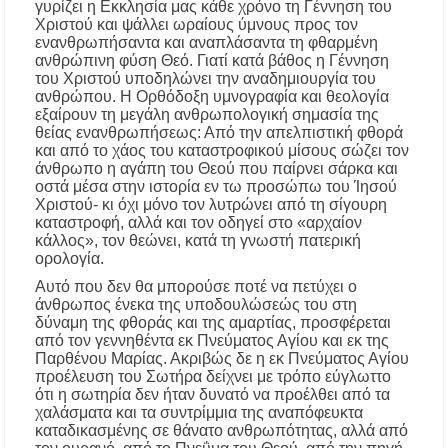
Προποντίδας
γυρίζει η Εκκλησία μας κάθε χρόνο τη Γέννηση του
Χριστού και ψάλλει ωραίους ύμνους προς τον
ενανθρωπήσαντα και αναπλάσαντα τη φθαρμένη
Δήμος Κασσάνδρας: Εντός μικροβιολογικών
ανθρώπινη φύση Θεό. Γιατί κατά βάθος η Γέννηση
ορίων το νερό στη Σίβηρη – Τέλος η
του Χριστού υποδηλώνει την αναδημιουργία του
προληπτική απαγόρευση χρήσης
ανθρώπου. Η Ορθόδοξη υμνογραφία και θεολογία
εξαίρουν τη μεγάλη ανθρωπολογική σημασία της
θείας ενανθρωπήσεως: Από την απελπιστική φθορά
Ιερά Πανήγυρις: Κοιμήσεως Θεοτόκου
Πορταριάς Χαλκιδικής
και από το χάος του καταστροφικού μίσους σώζει τον
άνθρωπο η αγάπη του Θεού που παίρνει σάρκα και
οστά μέσα στην ιστορία εν τω προσώπω του Ίησού
Χριστού- κι όχι μόνο τον λυ­τρώνει από τη σίγουρη
καταστροφή, αλλά και τον οδηγεί στο «αρχαίον
κάλλος», τον θεώνει, κατά τη γνωστή πατερική
ορολογία.
Αυτό που δεν θα μπορούσε ποτέ να πετύχει ο
άνθρω­πος ένεκα της υποδουλώσεώς του στη
δύναμη της φθοράς και της αμαρτίας, προσφέρεται
από τον γεννηθέντα εκ Πνεύματος Αγίου και εκ της
Παρθένου Μα­ρίας. Ακριβώς δε η εκ Πνεύματος Αγίου
προέλευση του Σωτήρα δείχνει με τρόπο εύγλωττο
ότι η σωτηρία δεν ήταν δυνατό να προέλθει από τα
χαλάσματα και τα συν­τρίμμια της αναπόφευκτα
καταδικασμένης σε θάνατο ανθρωπότητας, αλλά από