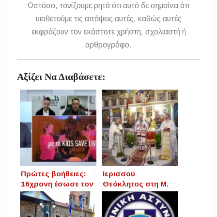
Ωστόσο, τονίζουμε ρητά ότι αυτό δε σημαίνει ότι
υιοθετούμε τις απόψεις αυτές, καθώς αυτές
εκφράζουν τον εκάστοτε χρήστη, σχολιαστή ή
αρθρογράφο.
Αξίζει Να Διαβάσετε:
Πρώτες βοήθειες:
Ιερισσού
16χρονη έσωσε τον
Θεόκλητος στη Μ.
πατέρα της με
Παναγία: “Ο
ΚΑΡΠΑ, η σημασία
Σταυρός του
της εκπαίδευσης
Χριστού μέτρο της