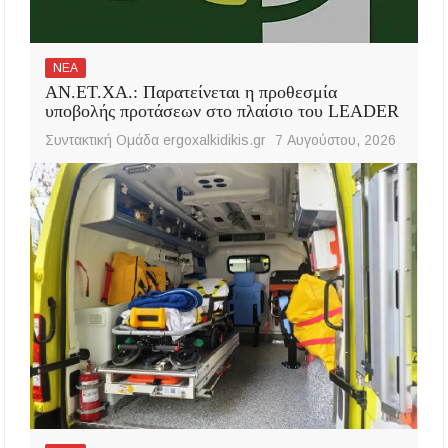
ΝΕΑ
ΑΝ.ΕΤ.ΧΑ.: Παρατείνεται η προθεσμία
υποβολής προτάσεων στο πλαίσιο του LEADER
Συντακτική Ομάδα ergoxalkidikis.gr
7 Αυγούστου, 2026