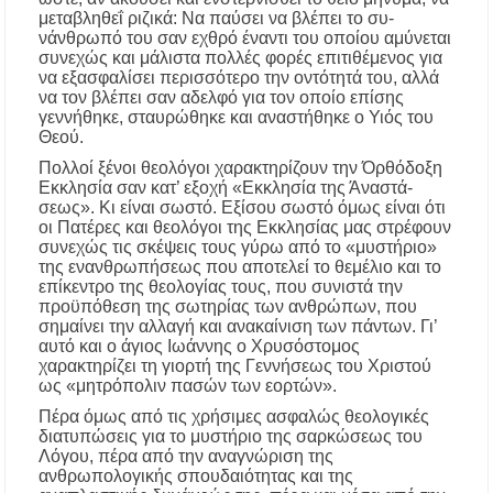
μεταβληθεΐ ριζικά: Να παύσει να βλέπει το συ­
νάνθρωπό του σαν εχθρό έναντι του οποίου αμύνεται
συ­νεχώς και μάλιστα πολλές φορές επιτιθέμενος για
να εξασφαλίσει περισσότερο την οντότητά του, αλλά
να τον βλέπει σαν αδελφό για τον οποίο επίσης
γεννήθηκε, σταυ­ρώθηκε και αναστήθηκε ο Υιός του
Θεού.
Πολλοί ξένοι θεολόγοι χαρακτηρίζουν την Όρθόδοξη
Εκκλησία σαν κατ’ εξοχή «Εκκλησία της Άναστά­
σεως». Κι είναι σωστό. Εξίσου σωστό όμως είναι ότι
οι Πατέρες και θεολόγοι της Εκκλησίας μας στρέφουν
συ­νεχώς τις σκέψεις τους γύρω από το «μυστήριο»
της ενανθρωπήσεως που αποτελεί το θεμέλιο και το
επίκεντρο της θεολογίας τους, που συνιστά την
προϋπόθεση της σωτη­ρίας των ανθρώπων, που
σημαίνει την αλλαγή και ανακαίνιση των πάντων. Γι’
αυτό και ο άγιος Ιωάννης ο Χρυσόστομος
χαρακτηρίζει τη γιορτή της Γεννήσεως του Χριστού
ως «μητρόπολιν πασών των εορτών».
Πέρα όμως από τις χρήσιμες ασφαλώς θεολογικές
διατυπώσεις για το μυστήριο της σαρκώσεως του
Λόγου, πέρα από την αναγνώριση της
ανθρωπολογικής σπουδαιότητας και της