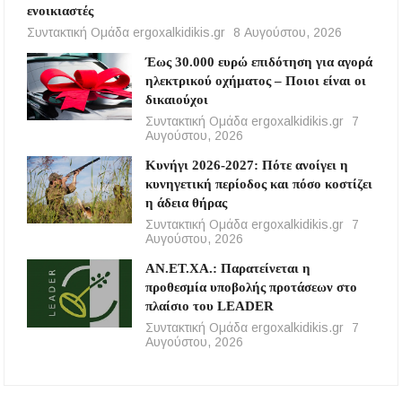
ενοικιαστές
Συντακτική Ομάδα ergoxalkidikis.gr
8 Αυγούστου, 2026
Έως 30.000 ευρώ επιδότηση για αγορά
ηλεκτρικού οχήματος – Ποιοι είναι οι
δικαιούχοι
Συντακτική Ομάδα ergoxalkidikis.gr
7
Αυγούστου, 2026
Κυνήγι 2026-2027: Πότε ανοίγει η
κυνηγετική περίοδος και πόσο κοστίζει
η άδεια θήρας
Συντακτική Ομάδα ergoxalkidikis.gr
7
Αυγούστου, 2026
ΑΝ.ΕΤ.ΧΑ.: Παρατείνεται η
προθεσμία υποβολής προτάσεων στο
πλαίσιο του LEADER
Συντακτική Ομάδα ergoxalkidikis.gr
7
Αυγούστου, 2026