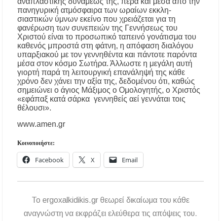
αναπλαστικής δυνάμεώς της, πέρα και μέσα από την
πανηγυρική ατμόσφαιρα των ωραίων εκκλη­
σιαστικών ύμνων εκείνο που χρειάζεται για τη
φανέρωση των συνεπειών της Γεννήσεως του
Χριστού είναι το προ­σωπικό ταπεινό γονάτισμα του
καθενός μπροστά στη φάτνη, η απόφαση διαλόγου
υπαρξιακού με τον γεννηθέντα και πάντοτε παρόντα
μέσα στον κόσμο Σωτήρα. Άλλωστε η μεγάλη αυτή
γιορτή παρά τη λειτουργική επανάληψή της κάθε
χρόνο δεν χάνει την αξία της, δεδομένου ότι, καθώς
σημειώνει ο άγιος Μάξιμος ο Ομολογητής, ο Χριστός
«εφάπαξ κατά σάρκα γεννηθείς αεί γεννάται τοις
θέλουσι».
www.amen.gr
Κοινοποιήστε:
Facebook
X
Email
To ergoxalkidikis.gr θεωρεί δικαίωμα του κάθε
αναγνώστη να εκφράζει ελεύθερα τις απόψεις του.