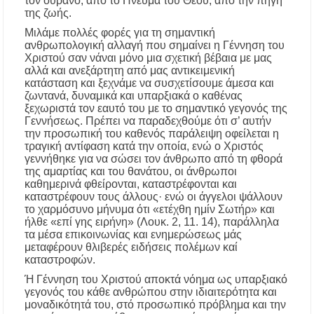
τον ουρανό, από το Πνεΰμα του Θεού, από την πηγή
της ζωής.
Μιλάμε πολλές φορές για τη σημαντική
ανθρωπολογική αλλαγή που σημαίνει η Γέννηση του
Χριστού σαν νάναι μόνο μια σχετική βέβαια με μας
αλλά και ανεξάρτητη από μας αντικειμενική
κατάσταση και ξεχνάμε να συ­σχετίσουμε άμεσα και
ζωντανά, δυναμικά και υπαρξιακά ο καθένας
ξεχωριστά τον εαυτό του με το σημαντικό γεγο­νός της
Γεννήσεως. Πρέπει να παραδεχθούμε ότι σ’ αυτήν
την προσωπική του καθενός παράλειψη οφείλεται η
τρα­γική αντίφαση κατά την οποία, ενώ ο Χριστός
γεννήθηκε για να σώσει τον άνθρωπο από τη φθορά
της αμαρτίας και του θανάτου, οι άνθρωποι
καθημερινά φθείρονται, καταστρέφονται και
καταστρέφουν τους άλλους· ενώ οι άγ­γελοι ψάλλουν
το χαρμόσυνο μήνυμα ότι «ετέχθη ημίν Σωτήρ» και
ήλθε «επί γης ειρήνη» (Λουκ. 2, 11. 14), παράλληλα
τα μέσα επικοινωνίας και ενημερώσεως μάς
μεταφέρουν θλιβερές ειδήσεις πολέμων καί
καταστροφών.
Ή Γέννηση του Χριστού αποκτά νόημα ως υπαρξιακό
γεγονός του κάθε ανθρώπου στην ιδιαιτερότητα και
μοναδικότητά του, στό προσωπικό πρόβλημα και την