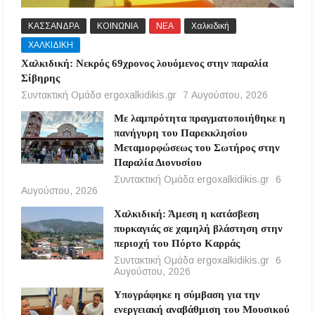
ΚΑΣΣΑΝΔΡΑ
ΚΟΙΝΩΝΙΑ
ΝΕΑ
Χαλκιδική
ΧΑΛΚΙΔΙΚΗ
Χαλκιδική: Νεκρός 69χρονος λουόμενος στην παραλία
Σίβηρης
Συντακτική Ομάδα ergoxalkidikis.gr
7 Αυγούστου, 2026
Με λαμπρότητα πραγματοποιήθηκε η
πανήγυρη του Παρεκκλησίου
Μεταμορφώσεως του Σωτήρος στην
Παραλία Διονυσίου
Συντακτική Ομάδα ergoxalkidikis.gr
6
Αυγούστου, 2026
Χαλκιδική: Άμεση η κατάσβεση
πυρκαγιάς σε χαμηλή βλάστηση στην
περιοχή του Πόρτο Καρράς
Συντακτική Ομάδα ergoxalkidikis.gr
6
Αυγούστου, 2026
Υπογράφηκε η σύμβαση για την
ενεργειακή αναβάθμιση του Μουσικού