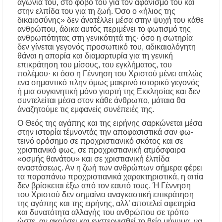
αγωνία του, στο φόβο του για τον άφανισμό του και
στην ελπίδα του για τη ζωή. Όσο ο «ήλιος της
δικαιοσύνης» δεν άνατέλλει μέσα στην ψυχή του κάθε
ανθρώπου, άδικα αυτός περιμένει το φωτισμό της
ανθρωπότητας στη γενικότητά της· όσο η σωτηρία
δεν γίνεται γεγονός προσωπικό του, αδικαιολόγητη
θάναι η απορία και διαμαρτυρία για τη γενική
επικράτηση του μίσους, του εγκλήματος, του
πολέμου· κι όσο η Γέννηση του Χριστού μένει απλώς
ενα σημαντικό πλην όμως μακρινό ιστορικό γεγονός
ή μια συγκινητική μόνο γιορτή της Εκκλησίας και δεν
συντελείται μέσα στον κάθε άνθρωπο, μάταια θα
άναζητούμε τις εμφανείς συνέπειές της.
O Θεός της αγάπης και της ειρήνης σαρκώνεται μέσα
στην ιστορία τέμνοντάς την αποφασιστικά σαν φω­
τεινό ορόσημο σε προχριστιανικό σκότος και σε
χριστια­νικό φως, σε προχριστιανική ατμόσφαιρα
«οσμής θανά­του» και σε χριστιανική έλπίδα
αναστάσεως. Αν η ζωή των ανθρώπων σήμερα φέρει
τα παραπάνω προχριστιανικά χαρακτηριστικά, η αιτία
δεν βρίσκεται έξω από τον εαυτό τους. Ή Γέννηση
του Χριστού δεν σημαίνει αναγκαστική επικράτηση
της αγάπης και της ειρήνης, αλλ’ αποτελεί αφετηρία
και δυνατότητα αλλαγής του ανθρώπου σε τρόπο
ώστε, αν ακούσει και ενστερνισθεί το θείο μή­νυμα, να