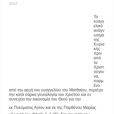
2012
Κασσάνδρα
Χαλκιδική: Νεκρός 68χρονος λουόμενος στην
Το
παραλία της Νέας Ποτίδαιας
ευαγγ
ελικό
ανάγν
Χαλκιδική: Πρωταθλήτρια στις καταγγελίες
ωσμα
για παραλίες – Σφραγίσεις και πρόστιμα μετά
της
τους ελέγχους
Κυρια
κής
πριν
Εγκρίθηκε η λειτουργία τμήματος της Σ.Α.Ε.Κ.
Μουδανιών στον Πολύγυρο– Δικαίωση της
από
διεκδίκησης του Δήμου Πολυγύρου
τα
Χριστ
ούγεν
Η ΕΥΑΘ επεκτείνεται στη Χαλκιδική – Τι
να,
αλλάζει με τον νέο νόμο για ύδρευση και
παρμ
αποχέτευση
ένο
από την αρχή του ευαγγελίου του Ματθαίου, περιέχει
Χαλκιδική: Νεκρός 69χρονος λουόμενος στην
την κατά σάρκα γενεαλογία του Χρι­στού και εν
παραλία Σίβηρης
συνεχεία την οικονομία του Θεού για την
εκ Πνεύματος Αγίου και εκ της Παρθένου Μαρίας
Διακοπές ρεύματος σε περιοχές της Χαλκιδικής