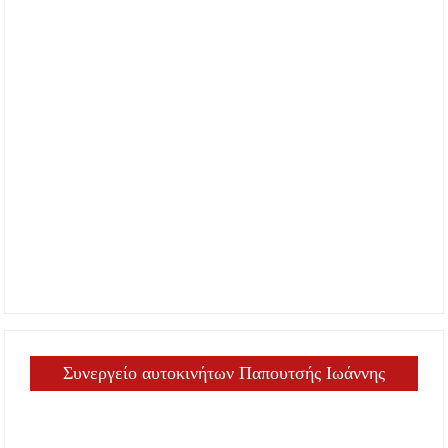
Συνεργείο αυτοκινήτων Παπουτσής Ιωάννης