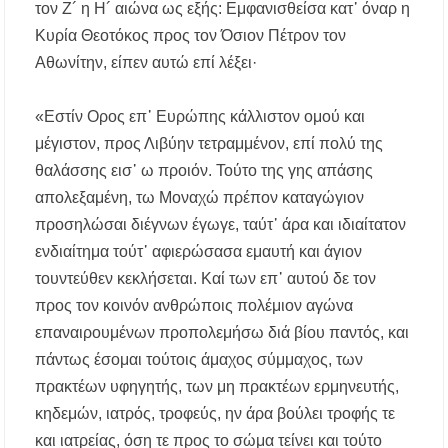
τον Ζ´ η Η´ αιώνα ως εξής: Εμφανισθείσα κατ᾿ όναρ η
Κυρία Θεοτόκος προς τον Όσιoν Πέτρον τον
Αθωνίτην, είπεν αυτώ επί λέξει·
«Εστίν Ορoς επ᾿ Ευρώπης κάλλιστον ομού και
μέγιστον, προς Λιβύην τετραμμένον, επί πολύ της
θαλάσσης εισ᾿ ω προιόν. Τούτο της γης απάσης
απολεξαμένη, τω Μοναχώ πρέπον καταγώγιον
προσηλώσαι διέγνων έγωγε, ταύτ᾿ άρα και ιδιαίτατον
ενδιαίτημα τούτ᾿ αφιερώσασα εμαυτή και άγιον
τουντεύθεν κεκλήσεται. Καί των επ᾿ αυτού δε τον
προς τον κοινόν ανθρώποις πολέμιον αγώνα
επαναιρουμένων προπολεμήσω διά βίου παντός, και
πάντως έσομαι τούτοις άμαχος σύμμαχος, των
πρακτέων υφηγητής, των μη πρακτέων ερμηνευτής,
κηδεμών, ιατρός, τροφεύς, ην άρα βούλει τροφής τε
και ιατρείας, όση τε προς το σώμα τείνει και τούτο