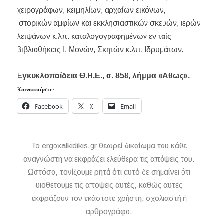
χειρογράφων, κειμηλίων, αρχαίων εικόνων,
ιστορικών αμφίων και εκκλησιαστικών σκευών, ιερών
λειψάνων κ.λπ. καταλογογραφημένων εν ταίς
βιβλιοθήκαις Ι. Μονών, Σκητών κ.λπ. Ιδρυμάτων.
Εγκυκλοπαίδεια Θ.Η.Ε., σ. 858, λήμμα «Άθως».
Κοινοποιήστε:
Facebook
X
Email
To ergoxalkidikis.gr θεωρεί δικαίωμα του κάθε
αναγνώστη να εκφράζει ελεύθερα τις απόψεις του.
Ωστόσο, τονίζουμε ρητά ότι αυτό δε σημαίνει ότι
υιοθετούμε τις απόψεις αυτές, καθώς αυτές
εκφράζουν τον εκάστοτε χρήστη, σχολιαστή ή
αρθρογράφο.