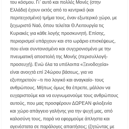
του κόσμου. Γι᾿ αυτό και πολλές Μονές (στην
Ελλάδα) έχουν εκτός από το κεντρικό (και
περιτειχισμένο) τμήμα τους, έναν εξωτερικό χώρο, με
ξεχωριστό Ναό, όπου τελείται Θ.Λειτουργία τις
Κυριακές για κάθε λογής προσκυνητή. Επίσης,
περιορισμοί υπάρχουν και στο ωράριο επισκέψεως,
που είναι συντονισμένο και συγχρονισμένο με την
πνευματική αποστολή της Μονής (περισυλλογή-
προσευχή). Ενώ όλα τα υπόλοιπα «Ξενοδοχεία»
είναι ανοιχτά επί 24ώρου βάσεως, για να
εξυπηρετούν –τι πιο λογικό και αναγκαίο- τους
ανθρώπους. Μήπως όμως θα έπρεπε, μάλλον να
ευχαριστούμε και να ευγνωμονούμε τους ανθρώπους
αυτούς, που μας προσφέρουν ΔΩΡΕΑΝ φιλοξενία
και χώρο απάγγειο γαλήνης για την ψυχή μας, από
καλοσύνη τους, παρά να εφορμούμε άπληστα και
αγενέστατα σε παράλογες απαιτήσεις; (ζητώντας με