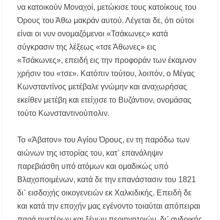
να κατοικούν Μοναχοί, μετώκισε τους κατοίκους του
Όρους του Άθω μακράν αυτού. Λέγεται δε, ότι ούτοι
είναι οι νυν ονομαζόμενοι «Τσάκωνες» κατά
σύγκρασιν της λέξεως «τσε Άθωνες» εις
«Τσάκωνες», επειδή εις την προφοράν των έκαμνον
χρήσιν του «τσε». Κατόπιν τούτου, λοιπόν, ο Μέγας
Κωνσταντίνος μετέβαλε γνώμην και αναχωρήσας
εκείθεν μετέβη και ετείχισε το Βυζάντιον, ονομάσας
τούτο Κωνσταντινούπολιν.
Το «Άβατον» του Αγίου Όρους, εν τη παρόδω των
αιώνων της ιστορίας του, κατ᾿ επανάληψιν
παρεβιάσθη υπό ατόμων και ομαδικώς υπό
Βλαχοποιμένων, κατά δε την επανάστασιν του 1821
δι᾿ εισδοχής οικογενειών εκ Χαλκιδικής. Επειδή δε
και κατά την εποχήν μας εγένοντο τοιαύται απόπειραι
παρά ημετέρων και ξένων περιηγητριών, δι᾿ ανδρικής