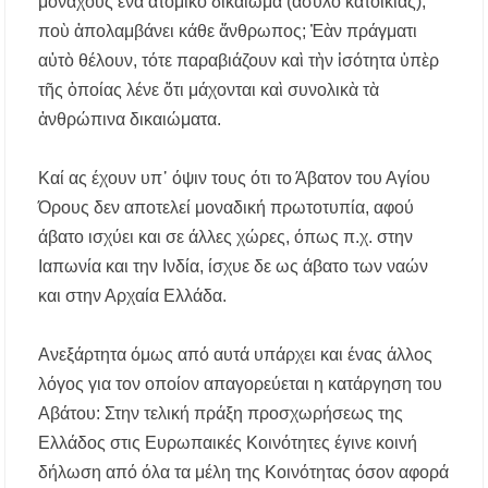
μοναχοὺς ἕνα ἀτομικὸ δικαίωμα (ἄσυλο κατοικίας),
ποὺ ἀπολαμβάνει κάθε ἄνθρωπος; Ἐὰν πράγματι
αὐτὸ θέλουν, τότε παραβιάζουν καὶ τὴν ἰσότητα ὑπὲρ
τῆς ὁποίας λένε ὅτι μάχονται καὶ συνολικὰ τὰ
ἀνθρώπινα δικαιώματα.
Καί ας έχουν υπ᾿ όψιν τους ότι το Άβατον του Αγίου
Όρους δεν αποτελεί μοναδική πρωτοτυπία, αφού
άβατο ισχύει και σε άλλες χώρες, όπως π.χ. στην
Ιαπωνία και την Ινδία, ίσχυε δε ως άβατο των ναών
και στην Αρχαία Ελλάδα.
Ανεξάρτητα όμως από αυτά υπάρχει και ένας άλλος
λόγος για τον οποίον απαγορεύεται η κατάργηση του
Αβάτου: Στην τελική πράξη προσχωρήσεως της
Ελλάδος στις Ευρωπαικές Κοινότητες έγινε κοινή
δήλωση από όλα τα μέλη της Κοινότητας όσον αφορά