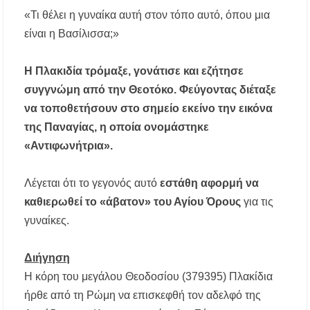
«Τι θέλει η γυναίκα αυτή στον τόπο αυτό, όπου μια
Χαλκιδική: Τραυματίστηκε οδηγός
είναι η Βασίλισσα;»
μοτοσικλέτας σε τροχαίο στον δρόμο
Ολυμπιάδας – Σταυρού
Η Πλακιδία τρόμαξε, γονάτισε και εζήτησε
Χαλκιδική: Τραυματίστηκε 8χρονος Βρετανός
συγγνώμη από την Θεοτόκο. Φεύγοντας διέταξε
ενώ έκανε βουτιά σε παραλία στο Παλιούρι
να τοποθετήσουν στο σημείο εκείνο την εικόνα
Χαλκιδική: Απαγόρευση κυκλοφορίας σε
της Παναγίας, η οποία ονομάστηκε
δασικές περιοχές την Κυριακή 9 Αυγούστου
«Αντιφωνήτρια».
λόγω υψηλού κινδύνου πυρκαγιάς
Η Ελένη Τσαλιγοπούλου στη Σιθωνία –
Λέγεται ότι το γεγονός αυτό
εστάθη αφορμή να
Συναυλία στο Γυμνάσιο Νέου Μαρμαρά
καθιερωθεί το «άβατον» του Αγίου Όρους
για τις
γυναίκες.
Συναγερμός στον Στανό Χαλκιδικής: Απόπειρα
τηλεφωνικής εξαπάτησης ανηλίκου – Έκκληση
προς όλους τους γονείς
Διήγηση
Η κόρη του μεγάλου Θεοδοσίου (379395) Πλακίδια
Δράση περισυλλογής αδέσποτων ζώων στα
Πυργαδίκια Χαλκιδικής στις 12 Αυγούστου
ήρθε από τη Ρώμη να επισκεφθή τον αδελφό της