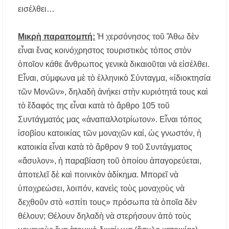
εισέλθει…
Μικρὴ παραπομπή:
Ἡ χερσόνησος τοῦ Ἄθω δὲν
εἶναι ἕνας κοινόχρηστος τουριστικὸς τόπος στὸν
ὁποῖον κάθε ἄνθρωπος γενικὰ δικαιοῦται νὰ εἰσέλθει.
Εἶναι, σύμφωνα μὲ τὸ ἑλληνικὸ Σύνταγμα, «ἰδιοκτησία
τῶν Μονῶν», δηλαδὴ ἀνήκει στὴν κυριότητά τους καὶ
τὸ ἔδαφός της εἶναι κατὰ τὸ ἄρθρο 105 τοῦ
Συντάγματός μας «ἀναπαλλοτρίωτον». Εἶναι τόπος
ἰσοβίου κατοικίας τῶν μοναχῶν καί, ὡς γνωστόν, ἡ
κατοικία εἶναι κατὰ τὸ ἄρθρον 9 τοῦ Συντάγματος
«ἄσυλον», ἡ παραβίαση τοῦ ὁποίου ἀπαγορεύεται,
ἀποτελεῖ δὲ καὶ ποινικὸν ἀδίκημα. Μπορεῖ νὰ
ὑποχρεώσει, λοιπόν, κανεὶς τοὺς μοναχοὺς νὰ
δεχθοῦν στὸ «σπίτι τους» πρόσωπα τὰ ὁποῖα δὲν
θέλουν; Θέλουν δηλαδὴ νὰ στερήσουν ἀπὸ τοὺς