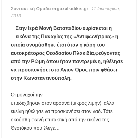
περιοχές τη Δευτέρα 10 Αυγούστου
Συντακτική Ομάδα ergoxalkidikis.gr
11 Ιανουαρίου,
2013
Πολύγυρος: Συγκίνηση για την απώλεια του
Γιάννη Αικατερινάρη – Το συγκινητικό «αντίο»
Στην Ιερά Μονή Βατοπεδίου ευρίσκεται η
του Δημάρχου Γιώργου Εμμανουήλ
εικόνα της Παναγίας της «Αντιφωνήτριας» η
Χαλκιδική: Οριοθετήθηκε σε μισή ώρα η
οποία ονομάσθηκε έτσι όταν η κόρη του
πυρκαγιά στα Πυργαδίκια
αυτοκράτορος Θεοδοσίου Πλακιδία
,
φεύγοντας
από την Ρώμη όπου ήταν παντρεμένη, ηθέλησε
Μεγάλη γιορτή του Αστέρα Αγίου Νικολάου τη
Δευτέρα 10 Αυγούστου
να προσκυνήσει στο Αγιον Όρος πριν φθάσει
στην Κωνσταντινούπολη.
Αμοιβή εργαζομένων την 15η Αυγούστου: Όλα
όσα πρέπει να γνωρίζετε
Οι μοναχοί την
υπεδέχθησαν στον αρσανά (μικρός λιμήν), αλλά
Χαλκιδική: Γεμάτες οι παραλίες – Από 15 ευρώ
η ελάχιστη κατανάλωση στα beach bars
εκείνη ηθέλησε να προσκυνήσει στον ναό. Τότε
ηκούσθη φωνή επιτακτική από την εικόνα της
Η Ουρανούπολη σε ζωντανή σύνδεση: Η
Θεοτόκου που έλεγε…
συναυλία της Φωτεινής Βελεσιώτου στο
ergoxalkidikis.gr