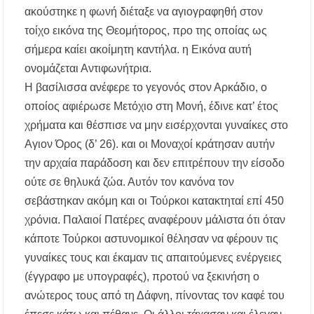
ακούστηκε η φωνή διέταξε να αγιογραφηθή στον
τοίχο εικόνα της Θεομήτορος, προ της οποίας ως
σήμερα καίει ακοίμητη καντήλα. η Εικόνα αυτή
ονομάζεται Αντιφωνήτρια.
Η βασίλισσα ανέφερε το γεγονός στον Αρκάδιο, ο
οποίος αφιέρωσε Μετόχιο στη Μονή, έδινε κατ’ έτος
χρήματα και θέσπισε να μην εισέρχονται γυναίκες στο
Αγιον Όρος (δ’ 26). και οι Μοναχοί κράτησαν αυτήν
την αρχαία παράδοση και δεν επιτρέπουν την είσοδο
ούτε σε θηλυκά ζώα. Αυτόν τον κανόνα τον
σεβάστηκαν ακόμη και οι Τούρκοι κατακτηταί επί 450
χρόνια. Παλαιοί Πατέρες αναφέρουν μάλιστα ότι όταν
κάποτε Τούρκοι αστυνομικοί θέλησαν να φέρουν τις
γυναίκες τους και έκαμαν τις απαιτούμενες ενέργειες
(έγγραφο με υπογραφές), προτού να ξεκινήση ο
ανώτερος τους από τη Δάφνη, πίνοντας τον καφέ του