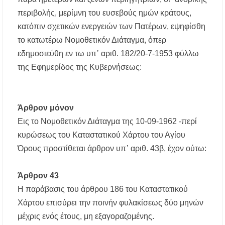
περιβολής, μερίμνη του ευσεβούς ημών κράτους,
κατόπιν σχετικών ενεργειών των Πατέρων, εψηφίσθη
το κατωτέρω Νομοθετικόν Διάταγμα, όπερ
εδημοσιεύθη εν τω υπ᾿ αριθ. 182/20-7-1953 φύλλω
της Εφημερίδος της Κυβερνήσεως:
Άρθρον μόνον
Εις το Νομοθετικόν Διάταγμα της 10-09-1962 -περί
κυρώσεως του Καταστατικού Χάρτου του Αγίου
Όρους προστίθεται άρθρον υπ᾿ αριθ. 43β, έχον ούτω:
Άρθρον 43
Η παράβασις του άρθρου 186 του Καταστατικού
Χάρτου επισύρει την ποινήν φυλακίσεως δύο μηνών
μέχρις ενός έτους, μη εξαγοραζομένης.