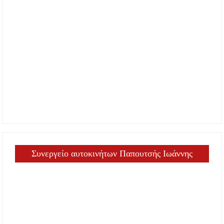
Συνεργείο αυτοκινήτων Παπουτσής Ιωάννης