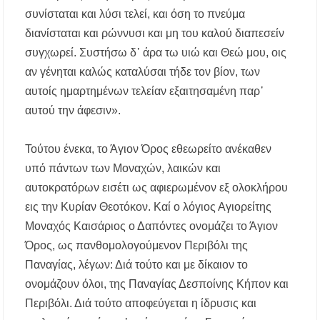
συνίσταται και λύσι τελεί, και όση το πνεύμα
διανίσταται και ρώννυσι και μη του καλού διαπεσείν
συγχωρεί. Συστήσω δ᾿ άρα τω υιώ και Θεώ μου, οις
αν γένηται καλώς καταλύσαι τήδε τον βίον, των
αυτοίς ημαρτημένων τελείαν εξαιτησαμένη παρ᾿
αυτού την άφεσιν».
Τούτου ένεκα, το Άγιον Όρος εθεωρείτο ανέκαθεν
υπό πάντων των Μοναχών, λαικών και
αυτοκρατόρων εισέτι ως αφιερωμένον εξ ολοκλήρου
εις την Κυρίαν Θεοτόκον. Καί ο λόγιος Αγιορείτης
Μοναχός Καισάριος ο Δαπόντες ονομάζει το Άγιον
Όρος, ως πανθομολογούμενον Περιβόλι της
Παναγίας, λέγων: Διά τούτο και με δίκαιον το
ονομάζουν όλοι, της Παναγίας Δεσποίνης Κήπον και
Περιβόλι. Διά τούτο αποφεύγεται η ίδρυσις και