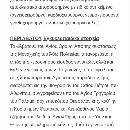
αποκλειστικά απορροφημένο με ειδικό αντικείμενο
(αγγειοχειρούργο, καρδιοχειρούργο, νευροχειρούργο,
γναθοχειρούργο, πλαστικό χειρούργο κ.λπ.)
ΠΕΡΙ ΑΒΑΤΟΥ, Εγκυκλοπαιδικά στοιχεία
Το «Άβατoν» του Αγίου Όρους: Από της συστάσεως
της Μοναχικής του Άθω Πολιτείας, απαγορεύεται η
εντός της χερσονήσου είσοδος γυναικών, αλλά και
θηλέων γενικώς ζώων. Το γεγονός τούτο οφείλεται
εις ζώσαν παρά τοις Αγιορείταις παράδοσιν, ήτις
αναφέρεται εις την βιογραφίαν του Οσίου Πέτρου του
Αθωνίτου, συγγραφείσαν υπό του Αγίου Γρηγορίου
του Παλαμά, αρχιεπισκόπου Θεσσαλονίκης, καθ᾿ ην
η Κυρία ημών Θεοτόκος και Αειπάρθενος Μαρία
εζήτησε και έλαβε το Άγιον Όρος από τον Υιόν και
Θεόν της ως κλήρον ιδικόν της. Τούτο εγένετο κατά