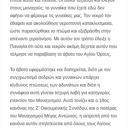
έπεσε κάτω και πέθανε. Οι άλλοι τάχασαν και έλεγαν
στους μοναχούς: το γυναίκα που έχετε εδώ δεν
αφήνει να φέρουμε τις γυναίκες μας. Τον νεκρό τον
έθαψαν και ακολούθησε νεροποντή κατακλυσμιαία,
ώστε παρασύρθηκε το πτώμα και εξεβράσθη στην
απέναντι χερσόνησο. Με αυτόν τον τρόπο έδειξε η
Παναγία ότι ούτε και νεκρόν ακόμη δέχεται αυτόν που
τόλμησε να παραβίαση το άβατο του Αγίου Όρους.
Το άβατο εφαρμόστηκε και διατηρείται, διότι με τον
συγχρωτισμό ανδρών και γυναικών υπάρχει
κίνδυνος πτώσεως των αδυνάτων και διότι η
συνάφεια αυτή γίνεται Ισχυρή λαβή για κατηγορίες
εναντίον του Μοναχισμού. Αυτό τονίζει και ο 18ος
κανόνας της Ζ’ Οικουμενικής Συνόδου, και ο πατέρας
του Μοναχισμού Μέγας Αντώνιος. η εκτροπή από τον
κανόνα αυτόν στηλιτεύεται από όλους τους Αγίους