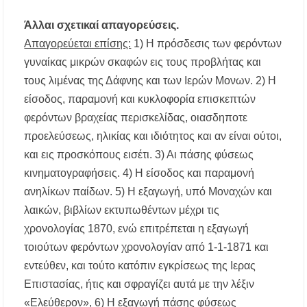
Άλλαι σχετικαί απαγορεύσεις.
Απαγορεύεται επίσης:
1) Η πρόσδεσις των φερόντων
γυναίκας μικρών σκαφών εις τους προβλήτας και
τους λιμένας της Δάφνης και των Ιερών Moνων. 2) Η
είσοδος, παραμονή και κυκλοφορία επισκεπτών
φερόντων βραχείας περισκελίδας, οιασδηποτε
προελεύσεως, ηλικίας και ιδιότητος και αν είναι ούτοι,
και εις προσκόπους εισέτι. 3) Αι πάσης φύσεως
κινηματογραφήσεις. 4) Η είσοδος και παραμονή
ανηλίκων παίδων. 5) Η εξαγωγή, υπό Μοναχών και
λαικών, βιβλίων εκτυπωθέντων μέχρι τις
χρονολογίας 1870, ενώ επιτρέπεται η εξαγωγή
τοιούτων φερόντων χρονολογίαν από 1-1-1871 και
εντεύθεν, και τούτο κατόπιν εγκρίσεως της Ιερας
Επιστασίας, ήτις και σφραγίζει αυτά με την λέξιν
«Ελεύθερον», 6) Η εξαγωγή πάσης φύσεως