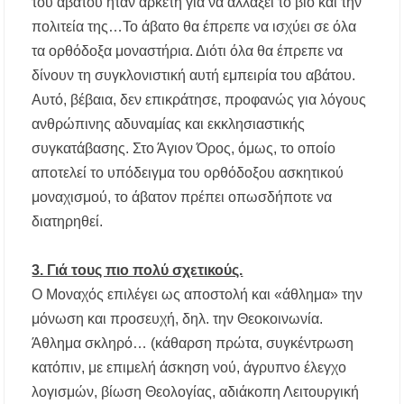
του αβάτου ήταν αρκετή για να αλλάξει το βίο και την
πολιτεία της…Το άβατο θα έπρεπε να ισχύει σε όλα
τα ορθόδοξα μοναστήρια. Διότι όλα θα έπρεπε να
δίνουν τη συγκλονιστική αυτή εμπειρία του αβάτου.
Αυτό, βέβαια, δεν επικράτησε, προφανώς για λόγους
ανθρώπινης αδυναμίας και εκκλησιαστικής
συγκατάβασης. Στο Άγιον Όρος, όμως, το οποίο
αποτελεί το υπόδειγμα του ορθόδοξου ασκητικού
μοναχισμού, το άβατον πρέπει οπωσδήποτε να
διατηρηθεί.
3. Γιά τους πιο πολύ σχετικούς.
Ο Μοναχός επιλέγει ως αποστολή και «άθλημα» την
μόνωση και προσευχή, δηλ. την Θεοκοινωνία.
Άθλημα σκληρό… (κάθαρση πρώτα, συγκέντρωση
κατόπιν, με επιμελή άσκηση νού, άγρυπνο έλεγχο
λογισμών, βίωση Θεολογίας, αδιάκοπη Λειτουργική