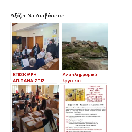
Αξίζει Να Διαβάσετε:
ΕΠΙΣΚΕΨΗ
Αντιπλημμυρικά
ΑΠ.ΠΑΝΑ ΣΤΙΣ
έργα και
ΜΗΤΡΟΠΟΛΕΙΣ
συντηρήσεις της
ΚΑΣΣΑΝΔΡΕΙΑΣ, ΙΕ
Περιφέρειας
ΡΙΣΣΟΥ ΑΓΙΟΥ
Κεντρικής
ΟΡΟΥΣ ΚΑΙ
Μακεδονίας σε
ΑΡΔΑΜΕΡΙΟΥ ΚΑΙ
εννέα Ιερές Μονές
ΣΤΟ ΙΔΡΥΜΑ
του Αγίου Όρους,
ΑΓΑΠΗΣ-ΟΙΚΟ
με επτά αποφάσεις
ΕΥΓΗΡΙΑΣ
που υπέγραψε ο