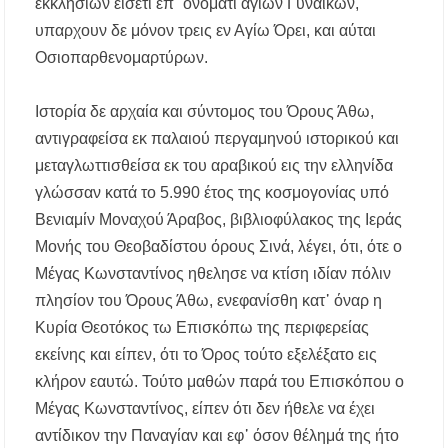
εκκλησιών εισέτι επ᾿ ονόματι αγίων Γυναικών,
υπαρχουν δε μόνον τρεις εν Αγίω Όρει, και αύται
Οσιοπαρθενομαρτύρων.
Ιστορία δε αρχαία και σύντομος του Όρους Άθω,
αντιγραφείσα εκ παλαιού περγαμηνού ιστορικού και
μεταγλωττισθείσα εκ του αραβικού εις την ελληνίδα
γλώσσαν κατά το 5.990 έτος της κοσμογονίας υπό
Βενιαμίν Μοναχού Άραβος, βιβλιοφύλακος της Ιεράς
Μονής του Θεοβαδίστου όρους Σινά, λέγει, ότι, ότε ο
Μέγας Κωνσταντίνος ηθελησε να κτίση ιδίαν πόλιν
πλησίον του Όρους Άθω, ενεφανίσθη κατ᾿ όναρ η
Κυρία Θεοτόκος τω Επισκόπω της περιφερείας
εκείνης και είπεν, ότι το Όρος τούτο εξελέξατο εις
κλήρον εαυτώ. Τούτο μαθών παρά του Επισκόπου ο
Μέγας Κωνσταντίνος, είπεν ότι δεν ήθελε να έχει
αντίδικον την Παναγίαν και εφ᾿ όσον θέλημά της ήτο