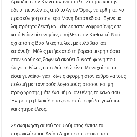
Αρκάδιο στην Κωνσταντινούπολη. Ζήτησε και την
Λαϊκές μελωδίες στην πλατεία του Πολυγύρου
άδεια, περνώντας από το Αγιον Όρος, να έρθη και να
με την ορχήστρα «Το Λαϊκόν»
προσκύνηση στην Ιερά Μονή Βατοπεδίου. Έγινε με
λαμπρότητα δεκτή και, είτε εκ ταπεινοφροσύνης είτε
Υποχρεωτικά μέσω τράπεζας τα ενοίκια από
την 1η Οκτωβρίου 2026 – Τι αλλάζει για
κατά θείαν οίκονομίαν, εισήλθε στον Καθολικό Ναό
ιδιοκτήτες και ενοικιαστές
όχι από τις Βασιλικές πύλες, με ευλάβεια και
κατάνυξη. Μόλις μπήκε από τη βόρεια μικρή πόρτα
στον νάρθηκα, ξαφνικά ακούει δυνατή φωνή που
έλεγε: τι θέλεις εσύ εδώ; εδώ είναι Μοναχοί και συ
είσαι γυναίκα• γιατί δίνεις αφορμή στον εχθρό να τους
πολεμή με πονηρούς λογισμούς; στάσου και μη
προχώρησης μήτε ένα βήμα, αν θέλης το καλό σου.
Έντρομη η Πλακίδια τάχασε από το φόβο, γονάτισε
και ζήτησε έλεος.
Σε ανάμνηση αυτού του θαύματος έκτισε το
παρεκκλήσι του Αγίου Δημητρίου, και κει που