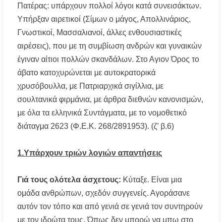
Πατέρας: υπάρχουν πολλοί λόγοι κατά συνεισάκτων.
Υπήρξαν αιρετικοί (Σίμων ο μάγος, Απολλινάριος,
Γνωστικοί, Μασσαλιανοί, άλλες ενθουσιαστικές
αιρέσεις), που με τη συμβίωση ανδρών και γυναικών
έγιναν αίτιοι πολλών σκανδάλων. Στο Αγιον Όρος το
άβατο κατοχυρώνεται με αυτοκρατορικά
χρυσόβουλλα, με Πατριαρχικά σιγίλλια, με
σουλτανικά φιρμάνια, με άρθρα διεθνών κανονισμών,
με όλα τα ελληνικά Συντάγματα, με το νομοθετικό
διάταγμα 2623 (Φ.Ε.Κ. 268/2891953). (ζ’ β.6)
1.Υπάρχουν τριών λογιών απαντήσεις
Γιά τους ολότελα άσχετους:
Κύταξε. Είναι μια
ομάδα ανθρώπων, σχεδόν συγγενείς. Αγοράσανε
αυτόν τον τόπο και από γενιά σε γενιά τον συντηρούν
με τον ιδρώτα τους. Όπως δεν μπορώ να μπω στο