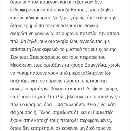
όπου οι «πολιτισμένοι» και οι «έξυπνοι» δεν
ενδιαφέρονται να πάνε και δε θα τους προσβληθεί
κανένα «δικαίωμα». Να ξέρεις όμως, ότι εκείνην την
όποια ερημιά θα την αναδείξουν σε ιδανική
ανθρώπινη κοινωνία, σε ουράνια πολιτεία, την οποία
πάλι θα ζηλέψουν οι κακόβουλοι, αγνοώντας -με
απίστευτη ξεροκεφαλιά- το μυστικό της ευτυχίας της.
Σαν τους Σταυροφόρους και τους πειρατές του
Μεσαίωνα, που αρπάζανε τα χρυσά Ευαγγέλια, χωρίς
να «σκαμπάζουνε γρυ» από μικροκαλλιτεχνία (δε
συζητάμε για τον ουράνιο πλούτο τους) και στη
συνέχεια αρπάζανε βάναυσα και τα Ι. Λείψανα, χωρίς
να ξέρουν το γιατί!! (απλώς βλέπανε ότι τα υπολογίζει
πολύ ο κόσμος, άρα …θα πωλούνται!! Θα είναι κάτι
σα χρυσός!!). Τέλος, σημείωσε ότι και οι Γυμνιστές
έχουν στην κατοχή τους περιοχές περιφραγμένες,
όπου δεν επιτρέπουν σε κανέναν μη δικό τους να