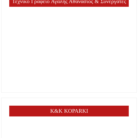
Τεχνικό Γραφείο Αγαλής Αθανάσιος & Συνεργάτες
K&K KOPARKI