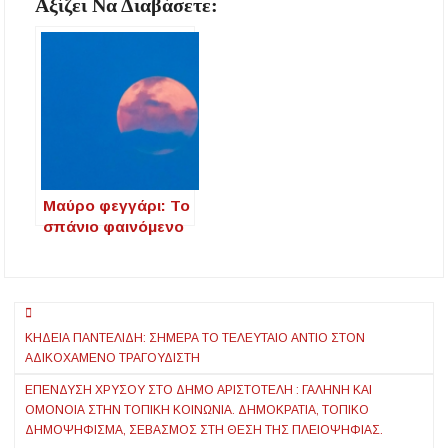
Αξίζει Να Διαβάσετε:
Ποιοι γονείς μπορούν να λάβουν voucher από τη
δράση «Νταντάδες της Γειτονιάς»
Δήμος Αριστοτέλη: «Η αντιπολίτευση
καταφεύγει σε κινήσεις εντυπωσιασμού και
αυτοδιαψεύδεται»
Πετροκέρασα: Δράση αγωγής υγείας με
έμφαση στην πρόληψη και την υγεία της
γυναίκας
Μαύρο φεγγάρι: Το
σπάνιο φαινόμενο
του Αυγούστου που
συμβαίνει κάθε 33
χρόνια
Πλοήγηση
ΚΗΔΕΊΑ ΠΑΝΤΕΛΊΔΗ: ΣΉΜΕΡΑ ΤΟ ΤΕΛΕΥΤΑΊΟ ΑΝΤΊΟ ΣΤΟΝ
άρθρων
ΑΔΙΚΟΧΑΜΈΝΟ ΤΡΑΓΟΥΔΙΣΤΉ
ΕΠΕΝΔΥΣΗ ΧΡΥΣΟΥ ΣΤΟ ΔΗΜΟ ΑΡΙΣΤΟΤΕΛΗ : ΓΑΛΉΝΗ ΚΑΙ
ΟΜΌΝΟΙΑ ΣΤΗΝ ΤΟΠΙΚΉ ΚΟΙΝΩΝΊΑ. ΔΗΜΟΚΡΑΤΊΑ, ΤΟΠΙΚΌ
ΔΗΜΟΨΉΦΙΣΜΑ, ΣΕΒΑΣΜΌΣ ΣΤΗ ΘΈΣΗ ΤΗΣ ΠΛΕΙΟΨΗΦΊΑΣ.