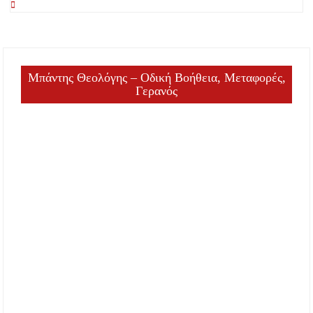
Μπάντης Θεολόγης – Οδική Βοήθεια, Μεταφορές,
Γερανός