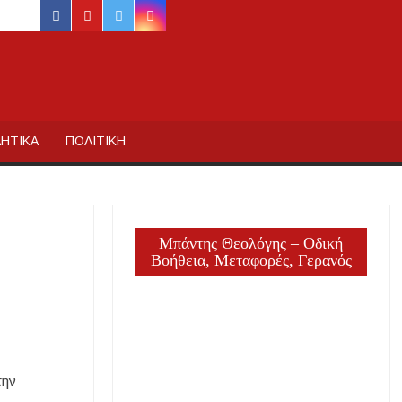
facebook
youtube
twitter
instagram
ΙΔΙΚΗΣ
ΗΤΙΚΑ
ΠΟΛΙΤΙΚΗ
Μπάντης Θεολόγης – Οδική
Βοήθεια, Μεταφορές, Γερανός
την
ργία