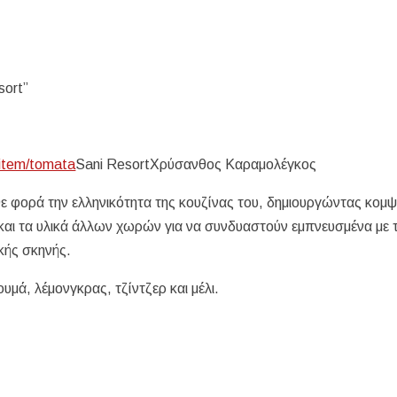
sort”
/item/tomata
Sani ResortΧρύσανθος Καραμολέγκος
 φορά την ελληνικότητα της κουζίνας του, δημιουργώντας κομ
 και τα υλικά άλλων χωρών για να συνδυαστούν εμπνευσμένα με τ
ικής σκηνής.
μά, λέμονγκρας, τζίντζερ και μέλι.