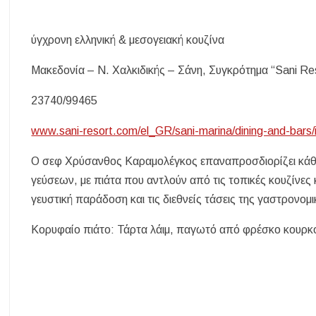
ύγχρονη ελληνική & μεσογειακή κουζίνα
Μακεδονία – Ν. Χαλκιδικής – Σάνη, Συγκρότημα “Sani Re
23740/99465
www.sani-resort.com/el_GR/sani-marina/dining-and-bars
Ο σεφ Χρύσανθος Καραμολέγκος επαναπροσδιορίζει κάθε
γεύσεων, με πιάτα που αντλούν από τις τοπικές κουζίνες
γευστική παράδοση και τις διεθνείς τάσεις της γαστρονομ
Κορυφαίο πιάτο: Τάρτα λάιμ, παγωτό από φρέσκο κουρκου