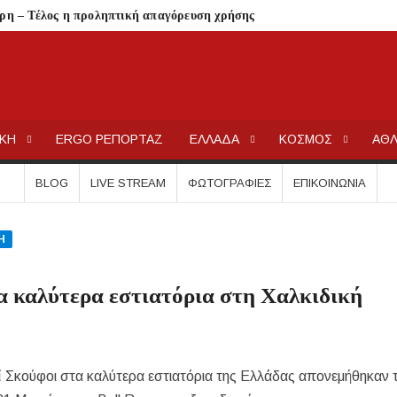
ηρη – Τέλος η προληπτική απαγόρευση χρήσης
ατος «ΠΡΟΛΑΜΒΑΝΩ» έως το 2030
από μικροβιολογική επιβάρυνση
ΕΡΓΟΧΑΛΚ
Ειδήσεις και Νέα για την Ελλάδα και τον κόσμο.
ρισμό – Πολύωρη αναμονή και απώλειες στις κρατήσεις
ΙΚΗ
ERGO ΡΕΠΟΡΤΑΖ
ΕΛΛΑΔΑ
ΚΟΣΜΟΣ
ΑΘΛ
γούνται στις εκκλησίες
BLOG
LIVE STREAM
ΦΩΤΟΓΡΑΦΊΕΣ
ΕΠΙΚΟΙΝΩΝΊΑ
μέσα στην εβδομάδα
τών – Στους 43.000 οι συνολικοί ωφελούμενοι
Η
όγραμμα των ιερών ακολουθιών
ή συναυλία στον Πύργο
τα καλύτερα εστιατόρια στη Χαλκιδική
οβάλλουν σήμερα αίτηση ανά ΑΦΜ
0.000 €
ί Σκούφοι στα καλύτερα εστιατόρια της Ελλάδας απονεμήθηκαν 
.Ε.Κ. στον Πολύγυρο – Ένα σημαντικό βήμα για την πλήρη επαναλειτου