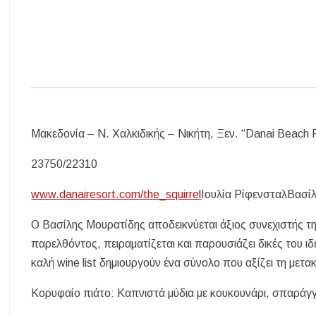
Μακεδονία – Ν. Χαλκιδικής – Νικήτη, Ξεν. “Danai Beach 
23750/22310
www.danairesort.com/the_squirrel
Ιουλία ΡίφενσταλΒασί
Ο Βασίλης Μουρατίδης αποδεικνύεται άξιος συνεχιστής τη
παρελθόντος, πειραματίζεται και παρουσιάζει δικές του ι
καλή wine list δημιουργούν ένα σύνολο που αξίζει τη μετα
Κορυφαίο πιάτο: Καπνιστά μύδια με κουκουνάρι, σπαράγγ