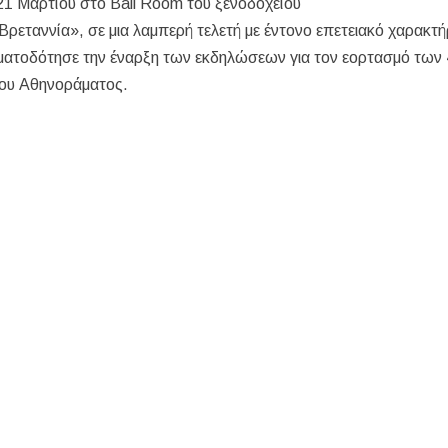
21 Μαρτίου στο Ball Room του ξενοδοχείου
ωμένο Βασίλειο και Αυστραλία
ρεταννία», σε μια λαμπερή τελετή με έντονο επετειακό χαρακτή
ολάου – Άμεση κινητοποίηση Λιμενικού και Πυροσβεστικής
ματοδότησε την έναρξη των εκδηλώσεων για τον εορτασμό των
ου Αθηνοράματος.
ΣΧΕΔΙΟ ΓΙΑ ΤΗ ΔΙΑΒΡΩΣΗ, ΟΧΙ ΑΠΟΣΠΑΣΜΑΤΙΚΕΣ ΠΑΡΕΜΒΑΣ
σεις εργασίας στον Δήμο Αριστοτέλη – Ποιες ειδικότητες ζητούνται
ου να οδηγήσει τζετ σκι