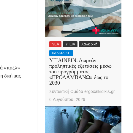
ΝΕΑ
ΥΓΕΙΑ
Χαλκιδική
ΧΑΛΚΙΔΙΚΗ
ΥΓΙΑΙΝΕΙΝ: Δωρεάν
προληπτικές εξετάσεις μέσω
ψά «παζλ»
του προγράμματος
η δική μας
«ΠΡΟΛΑΜΒΑΝΩ» έως το
2030
Συντακτική Ομάδα ergoxalkidikis.gr
6 Αυγούστου, 2026