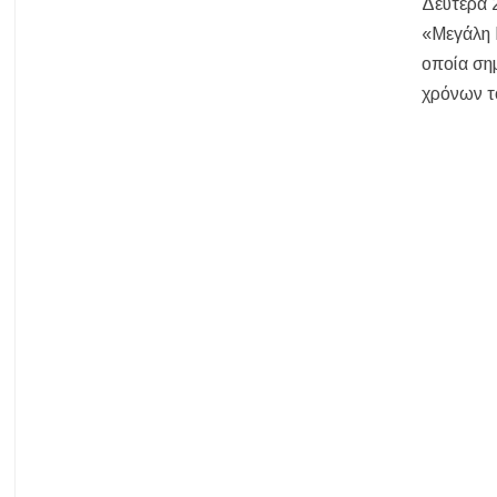
Δευτέρα 
Η Κεντρική Μακεδονία ανοίγει τον δρόμο του οινοτουρισμού σε Ην
«Μεγάλη Β
Χαλκιδική: Πυρκαγιά σε γαλλική θαλαμηγό στη Λατούρα Αγίου Νικ
οποία ση
χρόνων τ
ΑΠ. ΠΑΝΑΣ: «Η ΧΑΛΚΙΔΙΚΗ ΧΡΕΙΑΖΕΤΑΙ ΟΛΟΚΛΗΡΩΜΕΝΟ 
Το πρώτο Puppy Yoga έρχεται στην Χαλκιδική!
Ανοίγουν 40 θέ
Χαλκιδική: Συνελήφθη 46χρονος επειδή επέτρεψε στον ανήλικο γιο τ