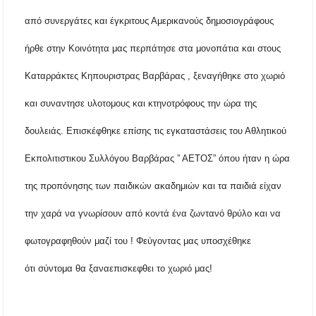
από συνεργάτες και έγκριτους Αμερικανούς δημοσιογράφους
Συναγερμός στον Στανό Χαλκιδικής: Απόπειρα
τηλεφωνικής εξαπάτησης ανηλίκου – Έκκληση
προς όλους τους γονείς
ήρθε στην Κοινότητα μας περπάτησε στα μονοπάτια και στους
Καταρράκτες Κηπουριστρας Βαρβάρας , ξεναγήθηκε στο χωριό
Δράση περισυλλογής αδέσποτων ζώων στα
Πυργαδίκια Χαλκιδικής στις 12 Αυγούστου
και συναντησε υλοτομους και κτηνοτρόφους την ώρα της
Λαϊκές μελωδίες στην πλατεία του Πολυγύρου
δουλειάς. Επισκέφθηκε επίσης τις εγκαταστάσεις του Αθλητικού
με την ορχήστρα «Το Λαϊκόν»
Εκπολιτιστικου Συλλόγου Βαρβάρας ” ΑΕΤΟΣ” όπου ήταν η ώρα
Υποχρεωτικά μέσω τράπεζας τα ενοίκια από
την 1η Οκτωβρίου 2026 – Τι αλλάζει για
της προπόνησης των παιδικών ακαδημιών και τα παιδιά είχαν
ιδιοκτήτες και ενοικιαστές
την χαρά να γνωρίσουν από κοντά ένα ζωντανό θρύλο και να
Έως 30.000 ευρώ επιδότηση για αγορά
ηλεκτρικού οχήματος – Ποιοι είναι οι
φωτογραφηθούν μαζί του ! Φεύγοντας μας υποσχέθηκε
δικαιούχοι
ότι σύντομα θα ξαναεπισκεφθει το χωριό μας!
Κυνήγι 2026-2027: Πότε ανοίγει η κυνηγετική
περίοδος και πόσο κοστίζει η άδεια θήρας