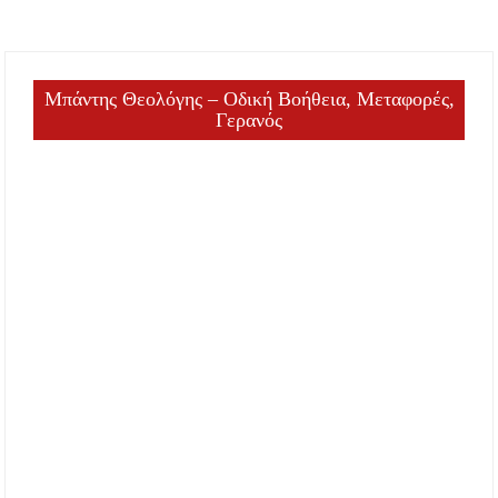
Μπάντης Θεολόγης – Οδική Βοήθεια, Μεταφορές,
Γερανός