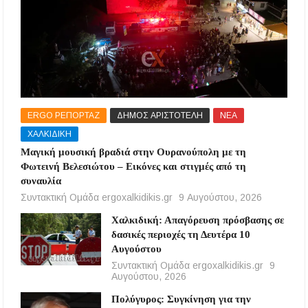
ERGO ΡΕΠΟΡΤΑΖ
ΔΗΜΟΣ ΑΡΙΣΤΟΤΕΛΗ
ΝΕΑ
ΧΑΛΚΙΔΙΚΗ
Μαγική μουσική βραδιά στην Ουρανούπολη με τη
Φωτεινή Βελεσιώτου – Εικόνες και στιγμές από τη
συναυλία
Συντακτική Ομάδα ergoxalkidikis.gr
9 Αυγούστου, 2026
Χαλκιδική: Απαγόρευση πρόσβασης σε
δασικές περιοχές τη Δευτέρα 10
Αυγούστου
Συντακτική Ομάδα ergoxalkidikis.gr
9
Αυγούστου, 2026
Πολύγυρος: Συγκίνηση για την