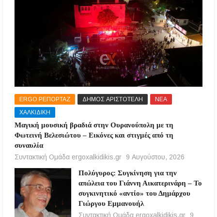
ERGO ΡΕΠΟΡΤΑΖ
ΔΗΜΟΣ ΑΡΙΣΤΟΤΕΛΗ
ΝΕΑ
ΧΑΛΚΙΔΙΚΗ
Μαγική μουσική βραδιά στην Ουρανούπολη με τη
Φωτεινή Βελεσιώτου – Εικόνες και στιγμές από τη
συναυλία
Συντακτική Ομάδα ergoxalkidikis.gr
9 Αυγούστου, 2026
Πολύγυρος: Συγκίνηση για την
απώλεια του Γιάννη Αικατερινάρη – Το
συγκινητικό «αντίο» του Δημάρχου
Γιώργου Εμμανουήλ
Συντακτική Ομάδα ergoxalkidikis.gr
9