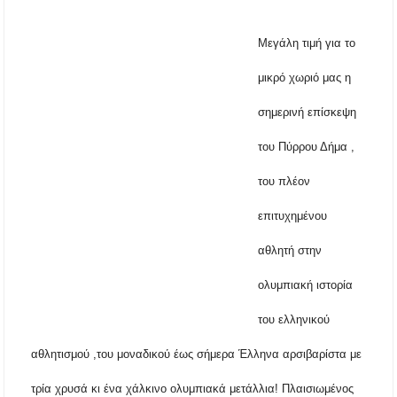
Μεγάλη τιμή για το
Χαλκιδική: Γεμάτες οι παραλίες – Από 15 ευρώ
η ελάχιστη κατανάλωση στα beach bars
μικρό χωριό μας η
Η Ουρανούπολη σε ζωντανή σύνδεση: Η
σημερινή επίσκεψη
συναυλία της Φωτεινής Βελεσιώτου στο
ergoxalkidikis.gr
του Πύρρου Δήμα ,
Χαλκιδική: Τραυματίστηκε οδηγός
του πλέον
μοτοσικλέτας σε τροχαίο στον δρόμο
Ολυμπιάδας – Σταυρού
επιτυχημένου
Χαλκιδική: Τραυματίστηκε 8χρονος Βρετανός
αθλητή στην
ενώ έκανε βουτιά σε παραλία στο Παλιούρι
ολυμπιακή ιστορία
Χαλκιδική: Απαγόρευση κυκλοφορίας σε
δασικές περιοχές την Κυριακή 9 Αυγούστου
του ελληνικού
λόγω υψηλού κινδύνου πυρκαγιάς
αθλητισμού ,του μοναδικού έως σήμερα Έλληνα αρσιβαρίστα με
Η Ελένη Τσαλιγοπούλου στη Σιθωνία –
Συναυλία στο Γυμνάσιο Νέου Μαρμαρά
τρία χρυσά κι ένα χάλκινο ολυμπιακά μετάλλια! Πλαισιωμένος