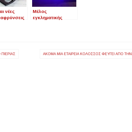
αι νέες
Μέλος
αφρύνσεις
εγκληματικής
Θ: Οι
οργάνωσης η
εις που
21χρονη που
νται και οι
συνελήφθη στην
ράγοντες
Χαλκιδική
κρίνουν τις
 ΠΙΕΡΊΑΣ
ΑΚΌΜΑ ΜΊΑ ΕΤΑΙΡΕΊΑ ΚΟΛΟΣΣΌΣ ΦΕΎΓΕΙ ΑΠΌ ΤΗ
εις