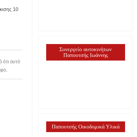
κισης 10
ργία
Συνεργείο αυτοκινήτων
ΕΙΣ
Παπουτσής Ιωάννης
ά ότι αυτό
άφο.
Παπουτσής Οικοδομικά Υλικά