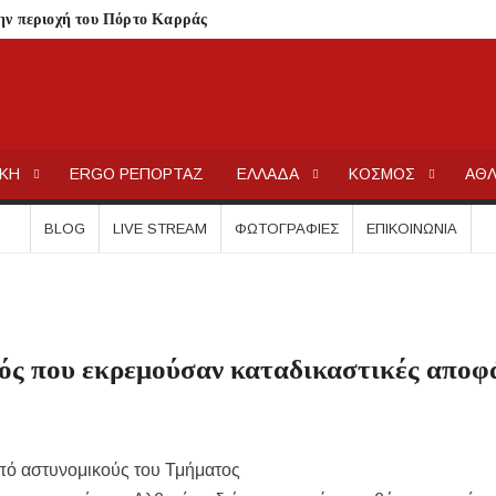
ην περιοχή του Πόρτο Καρράς
ΤΟΥ ΣΤΟ ΠΛΑΤΑΝΟΧΩΡΙ ΚΑΙ ΣΤΗ ΣΑΡΑΚΗΝΑ
κού Γυμνασίου Νέας Προποντίδας
ηρη – Τέλος η προληπτική απαγόρευση χρήσης
ΕΡΓΟΧΑΛΚ
Ειδήσεις και Νέα για την Ελλάδα και τον κόσμο.
ΙΚΗ
ERGO ΡΕΠΟΡΤΑΖ
ΕΛΛΑΔΑ
ΚΟΣΜΟΣ
ΑΘΛ
ατος «ΠΡΟΛΑΜΒΑΝΩ» έως το 2030
από μικροβιολογική επιβάρυνση
BLOG
LIVE STREAM
ΦΩΤΟΓΡΑΦΊΕΣ
ΕΠΙΚΟΙΝΩΝΊΑ
ρισμό – Πολύωρη αναμονή και απώλειες στις κρατήσεις
γούνται στις εκκλησίες
μέσα στην εβδομάδα
ός που εκρεμούσαν καταδικαστικές αποφ
τών – Στους 43.000 οι συνολικοί ωφελούμενοι
όγραμμα των ιερών ακολουθιών
ή συναυλία στον Πύργο
από αστυνομικούς του Τμήματος
οβάλλουν σήμερα αίτηση ανά ΑΦΜ