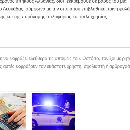
ρονος υπήκοος Αλβανίας, διότι εκκρεμούσε σε βάρος του μία
0.000 €
υ Λευκάδας, σύμφωνα με την οποία του επιβλήθηκε ποινή φυλά
άβης και της παράνομης οπλοφορίας και οπλοχρησίας.
.Ε.Κ. στον Πολύγυρο – Ένα σημαντικό βήμα για την πλήρη επαναλειτου
ωμένο Βασίλειο και Αυστραλία
ολάου – Άμεση κινητοποίηση Λιμενικού και Πυροσβεστικής
ΣΧΕΔΙΟ ΓΙΑ ΤΗ ΔΙΑΒΡΩΣΗ, ΟΧΙ ΑΠΟΣΠΑΣΜΑΤΙΚΕΣ ΠΑΡΕΜΒΑΣ
η να εκφράζει ελεύθερα τις απόψεις του. Ωστόσο, τονίζουμε ρητ
αθώς αυτές εκφράζουν τον εκάστοτε χρήστη, σχολιαστή ή αρθρογρ