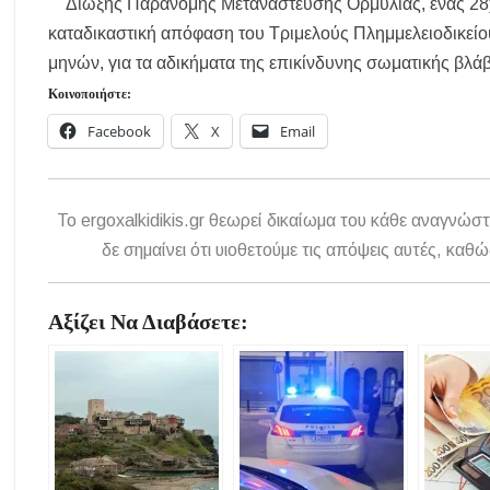
Δίωξης Παράνομης Μετανάστευσης Ορμύλιας, ένας 28χ
Αναβαθμίζεται η πρόσβαση στο Δεβελίκι Γοματίου με οδικό έργο 50
καταδικαστική απόφαση του Τριμελούς Πλημμελειοδικείο
μηνών, για τα αδικήματα της επικίνδυνης σωματικής βλ
Ιωάννης Γιώργος: «Εγκρίθηκε η λειτουργία εκτός έδρας τμήματος Σ.Α
της δομής»
Κοινοποιήστε:
Η Κεντρική Μακεδονία ανοίγει τον δρόμο του οινοτουρισμού σε Ην
Facebook
X
Email
Χαλκιδική: Πυρκαγιά σε γαλλική θαλαμηγό στη Λατούρα Αγίου Νικ
ΑΠ. ΠΑΝΑΣ: «Η ΧΑΛΚΙΔΙΚΗ ΧΡΕΙΑΖΕΤΑΙ ΟΛΟΚΛΗΡΩΜΕΝΟ 
To ergoxalkidikis.gr θεωρεί δικαίωμα του κάθε αναγνώστ
δε σημαίνει ότι υιοθετούμε τις απόψεις αυτές, κ
Αξίζει Να Διαβάσετε: