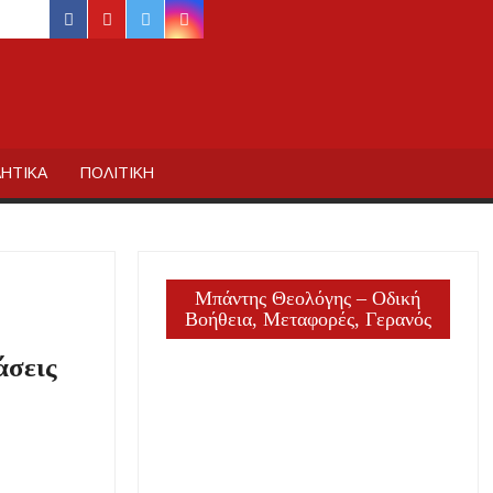
facebook
youtube
twitter
instagram
ΙΔΙΚΗΣ
ΗΤΙΚΑ
ΠΟΛΙΤΙΚΗ
Μπάντης Θεολόγης – Οδική
Βοήθεια, Μεταφορές, Γερανός
άσεις