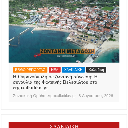
ERGO ΡΕΠΟΡΤΑΖ
ΝΕΑ
ΧΑΛΚΙΔΙΚΗ
Χαλκιδική
Η Ουρανούπολη σε ζωντανή σύνδεση: Η
συναυλία της Φωτεινής Βελεσιώτου στο
ergoxalkidikis.gr
Συντακτική Ομάδα ergoxalkidikis.gr
8 Αυγούστου, 2026
ΧΑΛΚΙΔΙΚΗ