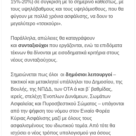
15%-20%) σε σύγκριση με το σημερινό καθεστώς, με
Υποχρεωτικά μέσω τράπεζας τα ενοίκια από
τους υψηλόβαθμους και τους υψηλόμισθους, που θα
την 1η Οκτωβρίου 2026 – Τι αλλάζει για
ιδιοκτήτες και ενοικιαστές
φύγουν με πολλά χρόνια ασφάλισης, να δουν το
μεγαλύτερο «τσεκούρι».
Έως 30.000 ευρώ επιδότηση για αγορά
ηλεκτρικού οχήματος – Ποιοι είναι οι
Παράλληλα, απώλειες θα καταγράψουν
δικαιούχοι
και
συνταξιούχοι
που εργάζονται, ενώ τα επιδόματα
τέκνων θα δίνονται με εισοδηματικά κριτήρια στους
Κυνήγι 2026-2027: Πότε ανοίγει η κυνηγετική
περίοδος και πόσο κοστίζει η άδεια θήρας
νέους συνταξιούχους.
Σημειώνεται πως όλοι οι
δημόσιοι λειτουργοί
–
ΑΝ.ΕΤ.ΧΑ.: Παρατείνεται η προθεσμία
υποβολής προτάσεων στο πλαίσιο του LEADER
τακτικοί και μετακλητοί υπάλληλοι του Δημοσίου, της
Βουλής, της ΝΠΔΔ, των ΟΤΑ ά και β΄ βαθμίδας,
Χαλκιδική: Διάσωση 49χρονης Γερμανίδας σε
ιερείς, στελέχη Ένοπλων Δυνάμεων, Σωμάτων
δύσβατο σημείο στη Συκιά
Ασφαλείας και Πυροσβεστικού Σώματος – υπάγονται
από την ψήφιση του νόμου στον Ενιαίο Φορέα
Έλεγχοι σε παραλίες της Χαλκιδικής:
Κύριας Ασφάλισης μαζί με όλους τους
Σφραγίστηκαν πέντε επιχειρήσεις στην
Κασσάνδρα
ασφαλισμένους του ιδιωτικού τομέα. Από τότε θα
ισχύσει ο νέος τρόπος υπολογισμού για όσους