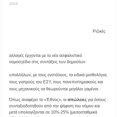
2016
Χαλκιδική: Τραυματίστηκε 8χρονος Βρετανός
ενώ έκανε βουτιά σε παραλία στο Παλιούρι
Χαλκιδική: Απαγόρευση κυκλοφορίας σε
Ριζικές
δασικές περιοχές την Κυριακή 9 Αυγούστου
λόγω υψηλού κινδύνου πυρκαγιάς
Η Ελένη Τσαλιγοπούλου στη Σιθωνία –
Συναυλία στο Γυμνάσιο Νέου Μαρμαρά
αλλαγές έρχονται με το νέο ασφαλιστικό
νομοσχέδιο στις συντάξεις των δημοσίων
Συναγερμός στον Στανό Χαλκιδικής: Απόπειρα
τηλεφωνικής εξαπάτησης ανηλίκου – Έκκληση
υπαλλήλων, με τους ενστόλους, τα ειδικά μισθολόγια,
προς όλους τους γονείς
τους γιατρούς του ΕΣΥ, τους πανεπιστημιακούς και
Δράση περισυλλογής αδέσποτων ζώων στα
τους μηχανικούς να θεωρούνται μεγάλοι χαμένοι.
Πυργαδίκια Χαλκιδικής στις 12 Αυγούστου
Όπως αναφέρει το «Έθνος», οι
απώλειες
για όσους
Λαϊκές μελωδίες στην πλατεία του Πολυγύρου
συνταξιοδοτηθούν από την ψήφιση του νόμου και
με την ορχήστρα «Το Λαϊκόν»
μετά υπολογίζονται σε 10%-25% (μεσοσταθμικά