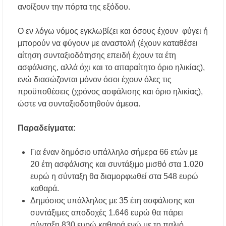
Χαλκιδική: Νεκρός 68χρονος λουόμενος στην
ανοίξουν την πόρτα της εξόδου.
παραλία της Νέας Ποτίδαιας
Ο εν λόγω νόμος εγκλωβίζει και όσους έχουν φύγει ή
Χαλκιδική: Πρωταθλήτρια στις καταγγελίες
μπορούν να φύγουν με αναστολή (έχουν καταθέσει
για παραλίες – Σφραγίσεις και πρόστιμα μετά
τους ελέγχους
αίτηση συνταξιοδότησης επειδή έχουν τα έτη
ασφάλισης, αλλά όχι και το απαραίτητο όριο ηλικίας),
ενώ διασώζονται μόνον όσοι έχουν όλες τις
προϋποθέσεις (χρόνος ασφάλισης και όριο ηλικίας),
ώστε να συνταξιοδοτηθούν άμεσα.
Παραδείγματα:
Για έναν δημόσιο υπάλληλο σήμερα 66 ετών με
20 έτη ασφάλισης και συντάξιμο μισθό στα 1.020
ευρώ η σύνταξη θα διαμορφωθεί στα 548 ευρώ
καθαρά.
Δημόσιος υπάλληλος με 35 έτη ασφάλισης και
συντάξιμες αποδοχές 1.646 ευρώ θα πάρει
σύνταξη 830 ευρώ καθαρά ενώ με το παλιό