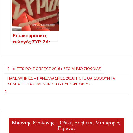
Εσωκομματικές
εκλογές ΣΥΡΙΖΑ:
Πάνω από 43.000
ψήφισαν έως τις
15:00
Πλοήγηση
«LET’S DO IT GREECE 2016» ΣΤΟ ΔΉΜΟ ΣΙΘΩΝΊΑΣ
άρθρων
ΠΑΝΕΛΛΉΝΙΕΣ – ΠΑΝΕΛΛΑΔΙΚΈΣ 2016: ΠΌΤΕ ΘΑ ΔΟΘΟΎΝ ΤΑ
ΔΕΛΤΊΑ ΕΞΕΤΑΖΟΜΈΝΩΝ ΣΤΟΥΣ ΥΠΟΨΗΦΊΟΥΣ
Μπάντης Θεολόγης – Οδική Βοήθεια, Μεταφορές,
Γερανός