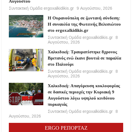
Αυγούστου
Συντακτική Ομάδα ergoxalkidikis.gr
9 Αυγούστου, 2026
Η Ουρανούπολη σε ζωντανή σύνδεση:
Η συναυλία της Φωτεινής Βελεσιώτου
στο ergoxalkidikis.gr
Συντακτική Ομάδα ergoxalkidikis.gr
8
Αυγούστου, 2026
Χαλκιδική: Τραυματίστηκε 8χρονος
Βρετανός ενώ έκανε βουτιά σε παραλία
στο Παλιούρι
Συντακτική Ομάδα ergoxalkidikis.gr
8
Αυγούστου, 2026
Χαλκιδική: Απαγόρευση κυκλοφορίας
σε δασικές περιοχές την Κυριακή 9
Αυγούστου λόγω υψηλού κινδύνου
πυρκαγιάς
Συντακτική Ομάδα ergoxalkidikis.gr
8
Αυγούστου, 2026
ERGO ΡΕΠΟΡΤΑΖ