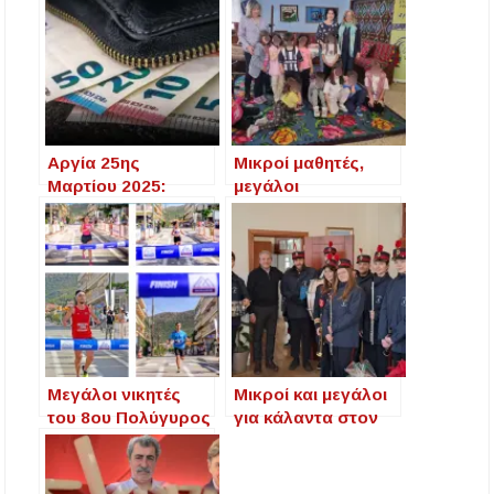
Αργία 25ης
Μικροί μαθητές,
Μαρτίου 2025:
μεγάλοι
Δείτε πόσα
κληρονόμοι της
χρήματα θα πάρετε
παράδοσης –
εάν δουλέψετε – Οι
Επίσκεψη στο
κερδισμένοι και οι
Εργαστήρι
χαμένοι
Καλλιγραφικών
Υφαντών Αρναίας
Μεγάλοι νικητές
Μικροί και μεγάλοι
του 8ου Πολύγυρος
για κάλαντα στον
Run Χαλκιδική 2024
Δήμαρχο
Πολυγύρου