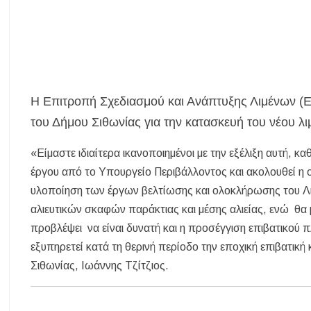
Διακοπές ρεύματος σε περιοχές της Χαλκιδικής – Πότε και πού θα 
Νέες χρηματοδοτήσεις από το Πράσινο Ταμείο για δήμους της Κεντ
Με λαμπρότητα πραγματοποιήθηκε η πανήγυρη του Παρεκκλησίου
Έρευνα απαντάει: Πόσο χρόνο κερδίζουμε υπερβαίνοντας το όριο τα
Χαλκιδική: Άμεση η κατάσβεση πυρκαγιάς σε χαμηλή βλάστηση στ
Η Επιτροπή Σχεδιασμού και Ανάπτυξης Λιμένων (Ε.
του Δήμου Σιθωνίας για την κατασκευή του νέου 
«Είμαστε ιδιαίτερα ικανοποιημένοι με την εξέλιξη αυτή, 
έργου από το Υπουργείο Περιβάλλοντος και ακολουθεί η ο
υλοποίηση των έργων βελτίωσης και ολοκλήρωσης του Λι
αλιευτικών σκαφών παράκτιας και μέσης αλιείας, ενώ θα 
προβλέψει να είναι δυνατή και η προσέγγιση επιβατικού 
εξυπηρετεί κατά τη θερινή περίοδο την εποχική επιβατικ
Σιθωνίας, Ιωάννης Τζίτζιος.