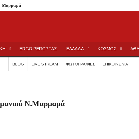
ου Μαρμαρά
σης ανηλίκου – Έκκληση προς όλους τους γονείς
στις 12 Αυγούστου
 Λαϊκόν»
ΕΡΓΟΧΑΛΚ
Ειδήσεις και Νέα για την Ελλάδα και τον κόσμο.
 Τι αλλάζει για ιδιοκτήτες και ενοικιαστές
ΙΚΗ
ERGO ΡΕΠΟΡΤΑΖ
ΕΛΛΑΔΑ
ΚΟΣΜΟΣ
ΑΘΛ
είναι οι δικαιούχοι
τίζει η άδεια θήρας
BLOG
LIVE STREAM
ΦΩΤΟΓΡΑΦΊΕΣ
ΕΠΙΚΟΙΝΩΝΊΑ
λαίσιο του LEADER
Συκιά
ήσεις στην Κασσάνδρα
ίδαιας
λιμανιού Ν.Μαρμαρά
εις και πρόστιμα μετά τους ελέγχους
ολύγυρο– Δικαίωση της διεκδίκησης του Δήμου Πολυγύρου
ια ύδρευση και αποχέτευση