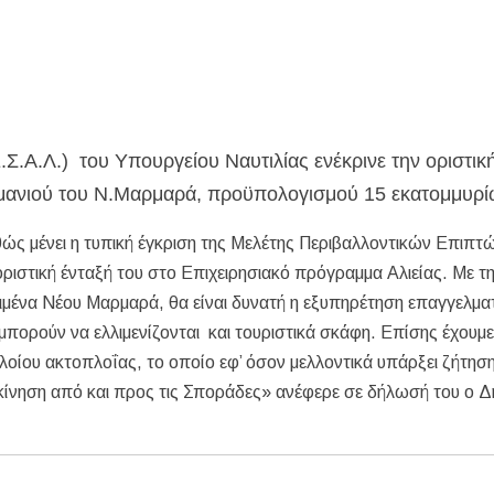
σημειωθούν
ρικής Μακεδονίας
 Μεταμορφώσεως του Σωτήρος στην Παραλία Διονυσίου
χύτητας;
ην περιοχή του Πόρτο Καρράς
Σ.Α.Λ.) του Υπουργείου Ναυτιλίας ενέκρινε την οριστικ
λιμανιού του Ν.Μαρμαρά, προϋπολογισμού 15 εκατομμυρ
καθώς μένει η τυπική έγκριση της Μελέτης Περιβαλλοντικών Επιπ
ριστική ένταξή του στο Επιχειρησιακό πρόγραμμα Αλιείας. Με τ
μένα Νέου Μαρμαρά, θα είναι δυνατή η εξυπηρέτηση επαγγελμα
μπορούν να ελλιμενίζονται και τουριστικά σκάφη. Επίσης έχουμ
πλοίου ακτοπλοΐας, το οποίο εφ’ όσον μελλοντικά υπάρξει ζήτησ
ή κίνηση από και προς τις Σποράδες» ανέφερε σε δήλωσή του ο 