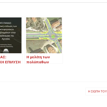
ΑΣ:
Η μελέτη των
ΚΗ ΕΠΙΛΥΣΗ
πολύπαθων
κόμβων της
ΦΟΡΙΑΚΩΝ
Νικήτης μπαίνει σε
ΗΜΑΤΩΝ
μια σειρά.
ΠΑΡΑΚΑΜΨΗ
ΝΑΙΑΣ»
Η ΣΙΩΠΗ ΤΟ