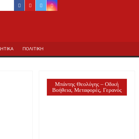
facebook
youtube
twitter
instagram
ΙΔΙΚΗΣ
ΗΤΙΚΑ
ΠΟΛΙΤΙΚΗ
Μπάντης Θεολόγης – Οδική
Βοήθεια, Μεταφορές, Γερανός