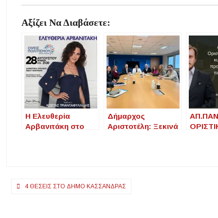
Αξίζει Να Διαβάσετε:
Η Ελευθερία
Δήμαρχος
ΑΠ.ΠΑΝ
Αρβανιτάκη στο
Αριστοτέλη: Ξεκινά
ΟΡΙΣΤΙ
Νέο Μαρμαρά Νέου
η προσπάθεια για
ΤΩΝ
Μαρμαρά
την αναγέννηση
ΚΥΚΛΟ
του λιμανιού της
ΠΡΟΒΛ
Ουρανούπολης
ΣΤΗΝ 
ΤΗΣ ΑΡ
Πλοήγηση
4 ΘΈΣΕΙΣ ΣΤΟ ΔΉΜΟ ΚΑΣΣΆΝΔΡΑΣ
άρθρων