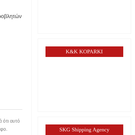
ροβλητών
K&K KOPARKI
ά ότι αυτό
άφο.
SKG Shipping Agency