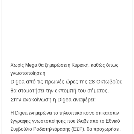
τηλεφωνικής εξαπάτησης ανηλίκου – Έκκληση
προς όλους τους γονείς
Δράση περισυλλογής αδέσποτων ζώων στα
Πυργαδίκια Χαλκιδικής στις 12 Αυγούστου
Λαϊκές μελωδίες στην πλατεία του Πολυγύρου
με την ορχήστρα «Το Λαϊκόν»
Υποχρεωτικά μέσω τράπεζας τα ενοίκια από
Χωρίς Μega θα ξημερώσει η Κυριακή, καθώς όπως
την 1η Οκτωβρίου 2026 – Τι αλλάζει για
ιδιοκτήτες και ενοικιαστές
γνωστοποίησε η
Digea από τις πρωινές ώρες της 28 Οκτωβρίου
Έως 30.000 ευρώ επιδότηση για αγορά
θα σταματήσει την εκπομπή του σήματος.
ηλεκτρικού οχήματος – Ποιοι είναι οι
δικαιούχοι
Στην ανακοίνωση η Digea αναφέρει:
Κυνήγι 2026-2027: Πότε ανοίγει η κυνηγετική
H Digea ενημερώνει το τηλεοπτικό κοινό ότι κατόπιν
περίοδος και πόσο κοστίζει η άδεια θήρας
έγγραφης γνωστοποίησης που έλαβε από το Εθνικό
Συμβούλιο Ραδιοτηλεόρασης (ΕΣΡ), θα προχωρήσει,
ΑΝ.ΕΤ.ΧΑ.: Παρατείνεται η προθεσμία