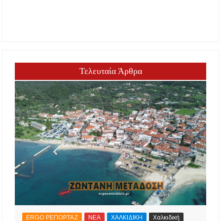
Τελευταία Άρθρα
ERGO ΡΕΠΟΡΤΑΖ
ΝΕΑ
ΧΑΛΚΙΔΙΚΗ
Χαλκιδική