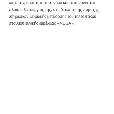
υποβολής προτάσεων στο πλαίσιο του LEADER
ως υποχρεούται, από το νόμο και το κανονιστικό
πλαίσιο λειτουργίας της, στη διακοπή της παροχής
Χαλκιδική: Διάσωση 49χρονης Γερμανίδας σε
υπηρεσιών ψηφιακής μετάδοσης του τηλεοπτικού
δύσβατο σημείο στη Συκιά
σταθμού εθνικής εμβέλειας «MEGA».
Έλεγχοι σε παραλίες της Χαλκιδικής:
Σφραγίστηκαν πέντε επιχειρήσεις στην
Κασσάνδρα
Χαλκιδική: Νεκρός 68χρονος λουόμενος στην
παραλία της Νέας Ποτίδαιας
Χαλκιδική: Πρωταθλήτρια στις καταγγελίες
για παραλίες – Σφραγίσεις και πρόστιμα μετά
τους ελέγχους
Εγκρίθηκε η λειτουργία τμήματος της Σ.Α.Ε.Κ.
Μουδανιών στον Πολύγυρο– Δικαίωση της
διεκδίκησης του Δήμου Πολυγύρου
Η ΕΥΑΘ επεκτείνεται στη Χαλκιδική – Τι
αλλάζει με τον νέο νόμο για ύδρευση και