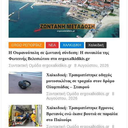
ERGO ΡΕΠΟΡΤΑΖ
ΝΕΑ
ΧΑΛΚΙΔΙΚΗ
Χαλκιδική
Η Ουρανούπολη σε ζωντανή σύνδεση: Η συναυλία της
Φωτεινής Βελεσιώτου στο ergoxalkidikis.gr
Συντακτική Ομάδα ergoxalkidikis.gr
8 Αυγούστου, 2026
Χαλκιδική: Τραυματίστηκε οδηγός
μοτοσικλέτας σε τροχαίο στον δρόμο
Ολυμπιάδας – Σταυρού
Συντακτική Ομάδα ergoxalkidikis.gr
8
Αυγούστου, 2026
Χαλκιδική: Τραυματίστηκε 8χρονος
Βρετανός ενώ έκανε βουτιά σε παραλία
στο Παλιούρι
Συντακτική Ομάδα ergoxalkidikis.gr
8