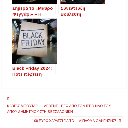
Σήμερα το «Μαύρο
Συνέντευξη
Φεγγάρι» – Η
Βουλευτή
σπάνια νύχτα
Χαλκιδικής κ.Πάνα
απόλυτου
Απόστολου στο
σκοταδιού
MEGA με τους Ντ.
Σιωμόπουλο και Στ.
Γκαντώνα .
Black Friday 2024:
Πότε πέφτει η
γιορτή των
εκπτώσεων
Πλοήγηση
ΚΑΒΓΆΣ ΜΠΟΥΤΆΡΗ – ΛΕΒΈΝΤΗ ΈΞΩ ΑΠΌ ΤΟΝ ΙΕΡΌ ΝΑΌ ΤΟΥ
άρθρων
ΑΓΊΟΥ ΔΗΜΗΤΡΊΟΥ ΣΤΗ ΘΕΣΣΑΛΟΝΊΚΗ
108 ΕΥΡΏ ΧΑΡΆΤΣΙ ΓΙΑ ΤΟ….ΔΊΠΛΩΜΑ ΟΔΉΓΗΣΗΣ!