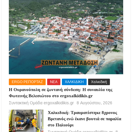
ERGO ΡΕΠΟΡΤΑΖ
ΝΕΑ
ΧΑΛΚΙΔΙΚΗ
Χαλκιδική
Η Ουρανούπολη σε ζωντανή σύνδεση: Η συναυλία της
Φωτεινής Βελεσιώτου στο ergoxalkidikis.gr
Συντακτική Ομάδα ergoxalkidikis.gr
8 Αυγούστου, 2026
Χαλκιδική: Τραυματίστηκε 8χρονος
Βρετανός ενώ έκανε βουτιά σε παραλία
στο Παλιούρι
Συντακτική Ομάδα ergoxalkidikis.gr
8