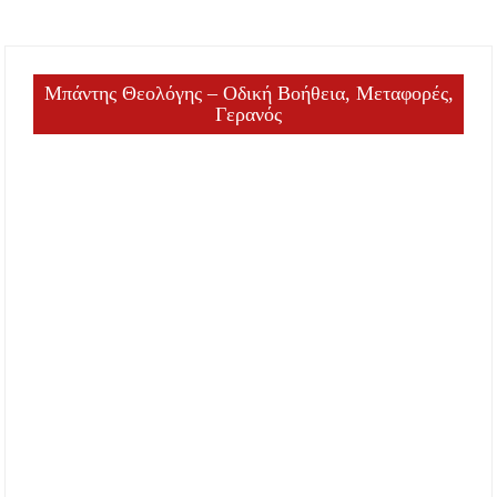
Μπάντης Θεολόγης – Οδική Βοήθεια, Μεταφορές,
Γερανός