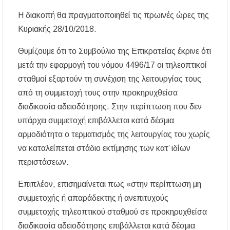
αποχέτευση
Η διακοπή θα πραγματοποιηθεί τις πρωινές ώρες της
Χαλκιδική: Νεκρός 69χρονος λουόμενος στην
Κυριακής 28/10/2018.
παραλία Σίβηρης
Θυμίζουμε ότι το Συμβούλιο της Επικρατείας έκρινε ότι
Διακοπές ρεύματος σε περιοχές της Χαλκιδικής
μετά την εφαρμογή του νόμου 4496/17 οι τηλεοπτικοί
– Πότε και πού θα σημειωθούν
σταθμοί εξαρτούν τη συνέχιση της λειτουργίας τους
από τη συμμετοχή τους στην προκηρυχθείσα
διαδικασία αδειοδότησης. Στην περίπτωση που δεν
υπάρχει συμμετοχή επιβάλλεται κατά δέσμια
αρμοδιότητα ο τερματισμός της λειτουργίας του χωρίς
να καταλείπεται στάδιο εκτίμησης των κατ’ ιδίων
περιστάσεων.
Επιπλέον, επισημαίνεται πως «στην περίπτωση μη
συμμετοχής ή απαράδεκτης ή ανεπιτυχούς
συμμετοχής τηλεοπτικού σταθμού σε προκηρυχθείσα
διαδικασία αδειοδότησης επιβάλλεται κατά δέσμια