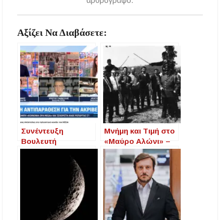
αρθρογράφο.
Αξίζει Να Διαβάσετε:
Συνέντευξη
Μνήμη και Τιμή στο
Βουλευτή
«Μαύρο Αλώνι» –
Χαλκιδικής κ.Πάνα
Εορτασμός της
Απόστολου MEGA
Ιστορικής Επετείου
και την εκπομπή
στην Ιερισσό
«Κοινωνία Ώρα
MEGA».