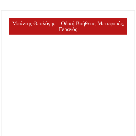
Μπάντης Θεολόγης – Οδική Βοήθεια, Μεταφορές,
Γερανός