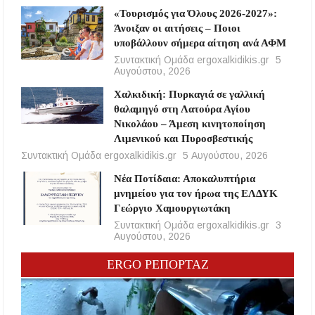
«Τουρισμός για Όλους 2026-2027»:
Άνοιξαν οι αιτήσεις – Ποιοι
υποβάλλουν σήμερα αίτηση ανά ΑΦΜ
Συντακτική Ομάδα ergoxalkidikis.gr
5
Αυγούστου, 2026
Χαλκιδική: Πυρκαγιά σε γαλλική
θαλαμηγό στη Λατούρα Αγίου
Νικολάου – Άμεση κινητοποίηση
Λιμενικού και Πυροσβεστικής
Συντακτική Ομάδα ergoxalkidikis.gr
5 Αυγούστου, 2026
Νέα Ποτίδαια: Αποκαλυπτήρια
μνημείου για τον ήρωα της ΕΛΔΥΚ
Γεώργιο Χαμουργιωτάκη
Συντακτική Ομάδα ergoxalkidikis.gr
3
Αυγούστου, 2026
ERGO ΡΕΠΟΡΤΑΖ