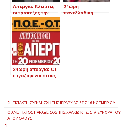
Απεργία: Κλειστές
24ωρη
οι τράπεζες την
πανελλαδική
Τετάρτη 20
απεργία την
Νοεμβρίου
Παρασκευή 21
Μαρτίου – Ποιοι
συμμετέχουν
24ωρη απεργία: Οι
εργαζόμενοι στους
ΟΤΑ διεκδικούν τα
αυτονόητα
Πλοήγηση
ΈΚΤΑΚΤΗ ΣΎΓΚΛΗΣΧΗ ΤΗΣ ΙΕΡΑΡΧΊΑΣ ΣΤΙΣ 16 ΝΟΕΜΒΡΊΟΥ
άρθρων
Ο ΑΝΈΓΓΙΧΤΟΣ ΠΑΡΆΔΕΙΣΟΣ ΤΗΣ ΧΑΛΚΙΔΙΚΉΣ, ΣΤΑ ΣΎΝΟΡΑ ΤΟΥ
ΑΓΊΟΥ ΌΡΟΥΣ