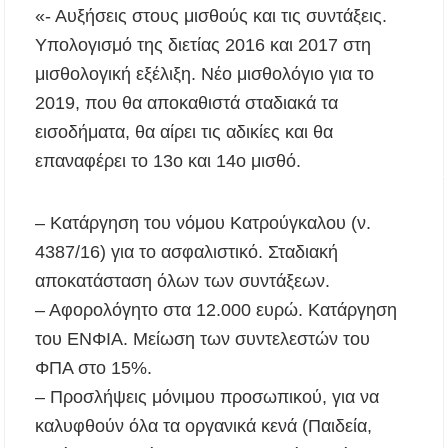
«- Αυξήσεις στους μισθούς και τις συντάξεις.
Η Κεντρική Μακεδονία ανοίγει τον δρόμο του
οινοτουρισμού σε Ηνωμένο Βασίλειο και
Υπολογισμό της διετίας 2016 και 2017 στη
Αυστραλία
μισθολογική εξέλιξη. Νέο μισθολόγιο για το
Χαλκιδική: Πυρκαγιά σε γαλλική θαλαμηγό
2019, που θα αποκαθιστά σταδιακά τα
στη Λατούρα Αγίου Νικολάου – Άμεση
κινητοποίηση Λιμενικού και Πυροσβεστικής
εισοδήματα, θα αίρει τις αδικίες και θα
επαναφέρει το 13ο και 14ο μισθό.
ΑΠ. ΠΑΝΑΣ: «Η ΧΑΛΚΙΔΙΚΗ ΧΡΕΙΑΖΕΤΑΙ
ΟΛΟΚΛΗΡΩΜΕΝΟ ΣΧΕΔΙΟ ΓΙΑ ΤΗ
ΔΙΑΒΡΩΣΗ, ΟΧΙ ΑΠΟΣΠΑΣΜΑΤΙΚΕΣ
– Κατάργηση του νόμου Κατρούγκαλου (ν.
ΠΑΡΕΜΒΑΣΕΙΣ
4387/16) για το ασφαλιστικό. Σταδιακή
Το πρώτο Puppy Yoga έρχεται στην Χαλκιδική!
αποκατάσταση όλων των συντάξεων.
– Αφορολόγητο στα 12.000 ευρώ. Κατάργηση
Ανοίγουν 40 θέσεις εργασίας στον Δήμο
του ΕΝΦΙΑ. Μείωση των συντελεστών του
Αριστοτέλη – Ποιες ειδικότητες ζητούνται
ΦΠΑ στο 15%.
Χαλκιδική: Συνελήφθη 46χρονος επειδή
– Προσλήψεις μόνιμου προσωπικού, για να
επέτρεψε στον ανήλικο γιο του να οδηγήσει
τζετ σκι
καλυφθούν όλα τα οργανικά κενά (Παιδεία,