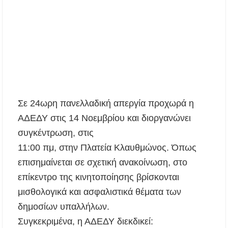
43.000 οι συνολικοί ωφελούμενοι
Δεκαπενταύγουστος 2026 στη Μεγάλη Παναγία
Χαλκιδικής – Το πρόγραμμα των ιερών
ακολουθιών
Η Φωτεινή Βελεσιώτου έρχεται στην
Ουρανούπολη για μια μοναδική συναυλία στον
Πύργο
Σε 24ωρη πανελλαδική απεργία προχωρά η
«Τουρισμός για Όλους 2026-2027»: Άνοιξαν οι
ΑΔΕΔΥ στις 14 Νοεμβρίου και διοργανώνει
αιτήσεις – Ποιοι υποβάλλουν σήμερα αίτηση
ανά ΑΦΜ
συγκέντρωση, στις
11:00 πμ, στην Πλατεία Κλαυθμώνος. Όπως
Αναβαθμίζεται η πρόσβαση στο Δεβελίκι
επισημαίνεται σε σχετική ανακοίνωση, στο
Γοματίου με οδικό έργο 500.000 €
επίκεντρο της κινητοποίησης βρίσκονται
Ιωάννης Γιώργος: «Εγκρίθηκε η λειτουργία
μισθολογικά και ασφαλιστικά θέματα των
εκτός έδρας τμήματος Σ.Α.Ε.Κ. στον Πολύγυρο
– Ένα σημαντικό βήμα για την πλήρη
δημοσίων υπαλλήλων.
επαναλειτουργία της δομής»
Συγκεκριμένα, η ΑΔΕΔΥ διεκδικεί: