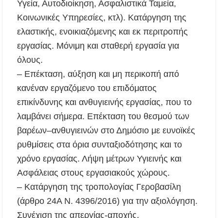
Υγεία, Αυτοδιοίκηση, Ασφαλιστικά Ταμεία,
Η γενιά των 45+ επιστρέφει στα μπαρ: Το νέο
Κοινωνικές Υπηρεσίες, κτλ). Κατάργηση της
κοινό που γεμίζει τις πίστες πριν τις 8 το βράδυ
ελαστικής, ενοικιαζόμενης και εκ περιτροπής
Βαριές καμπάνες για ιδιοκτήτες σκύλων χωρίς
εργασίας. Μόνιμη και σταθερή εργασία για
λουρί – Πρόστιμα 300 ευρώ
όλους.
– Επέκταση, αύξηση και μη περικοπή από
Έως 500€ τον μήνα για τη φροντίδα βρεφών:
Ποιοι γονείς μπορούν να λάβουν voucher από τη
κανέναν εργαζόμενο του επιδόματος
δράση «Νταντάδες της Γειτονιάς»
επικίνδυνης και ανθυγιεινής εργασίας, που το
λαμβάνει σήμερα. Επέκταση του θεσμού των
βαρέων–ανθυγιεινών στο Δημόσιο με ευνοϊκές
ρυθμίσεις στα όρια συνταξιοδότησης και το
χρόνο εργασίας. Λήψη μέτρων Υγιεινής και
Ασφάλειας στους εργασιακούς χώρους.
– Κατάργηση της τροπολογίας Γεροβασίλη
(άρθρο 24Α Ν. 4396/2016) για την αξιολόγηση.
Συνέχιση της απεργίας-αποχής.