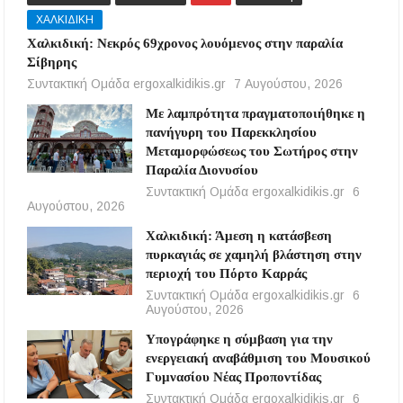
ΧΑΛΚΙΔΙΚΗ
Χαλκιδική: Νεκρός 69χρονος λουόμενος στην παραλία
Σίβηρης
Συντακτική Ομάδα ergoxalkidikis.gr
7 Αυγούστου, 2026
Με λαμπρότητα πραγματοποιήθηκε η
πανήγυρη του Παρεκκλησίου
Μεταμορφώσεως του Σωτήρος στην
Παραλία Διονυσίου
Συντακτική Ομάδα ergoxalkidikis.gr
6
Αυγούστου, 2026
Χαλκιδική: Άμεση η κατάσβεση
πυρκαγιάς σε χαμηλή βλάστηση στην
περιοχή του Πόρτο Καρράς
Συντακτική Ομάδα ergoxalkidikis.gr
6
Αυγούστου, 2026
Υπογράφηκε η σύμβαση για την
ενεργειακή αναβάθμιση του Μουσικού
Γυμνασίου Νέας Προποντίδας
Συντακτική Ομάδα ergoxalkidikis.gr
6