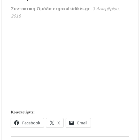
Κασσάνδρα
Συντακτική Ομάδα ergoxalkidikis.gr
3 Δεκεμβρίου,
2018
Χαλκιδική: Νεκρός 68χρονος λουόμενος στην
παραλία της Νέας Ποτίδαιας
Χαλκιδική: Πρωταθλήτρια στις καταγγελίες
για παραλίες – Σφραγίσεις και πρόστιμα μετά
τους ελέγχους
Εγκρίθηκε η λειτουργία τμήματος της Σ.Α.Ε.Κ.
Μουδανιών στον Πολύγυρο– Δικαίωση της
διεκδίκησης του Δήμου Πολυγύρου
Η ΕΥΑΘ επεκτείνεται στη Χαλκιδική – Τι
αλλάζει με τον νέο νόμο για ύδρευση και
αποχέτευση
Κοινοποιήστε:
Χαλκιδική: Νεκρός 69χρονος λουόμενος στην
παραλία Σίβηρης
Facebook
X
Email
Διακοπές ρεύματος σε περιοχές της Χαλκιδικής