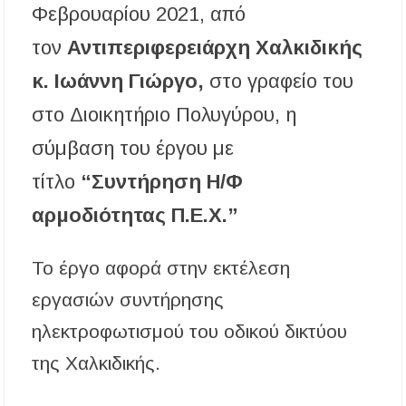
– Πότε και πού θα σημειωθούν
Φεβρουαρίου 2021, από
τον
Αντιπεριφερειάρχη Χαλκιδικής
Νέες χρηματοδοτήσεις από το Πράσινο Ταμείο
για δήμους της Κεντρικής Μακεδονίας
κ. Ιωάννη Γιώργο,
στο γραφείο του
Με λαμπρότητα πραγματοποιήθηκε η
στο Διοικητήριο Πολυγύρου, η
πανήγυρη του Παρεκκλησίου Μεταμορφώσεως
του Σωτήρος στην Παραλία Διονυσίου
σύμβαση του έργου με
τίτλο
“Συντήρηση Η/Φ
Έρευνα απαντάει: Πόσο χρόνο κερδίζουμε
υπερβαίνοντας το όριο ταχύτητας;
αρμοδιότητας Π.Ε.Χ.”
Χαλκιδική: Άμεση η κατάσβεση πυρκαγιάς σε
χαμηλή βλάστηση στην περιοχή του Πόρτο
Καρράς
Το έργο αφορά στην εκτέλεση
εργασιών συντήρησης
Η ΘΕΙΑ ΜΕΤΑΜΟΡΦΩΣΙΣ ΤΟΥ ΣΩΤΗΡΟΣ
ΗΜΩΝ ΙΗΣΟΥ ΧΡΙΣΤΟΥ ΣΤΟ
ηλεκτροφωτισμού του οδικού δικτύου
ΠΛΑΤΑΝΟΧΩΡΙ ΚΑΙ ΣΤΗ ΣΑΡΑΚΗΝΑ
της Χαλκιδικής.
Υπογράφηκε η σύμβαση για την ενεργειακή
αναβάθμιση του Μουσικού Γυμνασίου Νέας