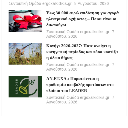
Συντακτική Ομάδα ergoxalkidikis.gr
8 Αυγούστου, 2026
Έως 30.000 ευρώ επιδότηση για αγορά
ηλεκτρικού οχήματος – Ποιοι είναι οι
δικαιούχοι
Συντακτική Ομάδα ergoxalkidikis.gr
7
Αυγούστου, 2026
Κυνήγι 2026-2027: Πότε ανοίγει η
κυνηγετική περίοδος και πόσο κοστίζει
η άδεια θήρας
Συντακτική Ομάδα ergoxalkidikis.gr
7
Αυγούστου, 2026
ΑΝ.ΕΤ.ΧΑ.: Παρατείνεται η
προθεσμία υποβολής προτάσεων στο
πλαίσιο του LEADER
Συντακτική Ομάδα ergoxalkidikis.gr
7
Αυγούστου, 2026