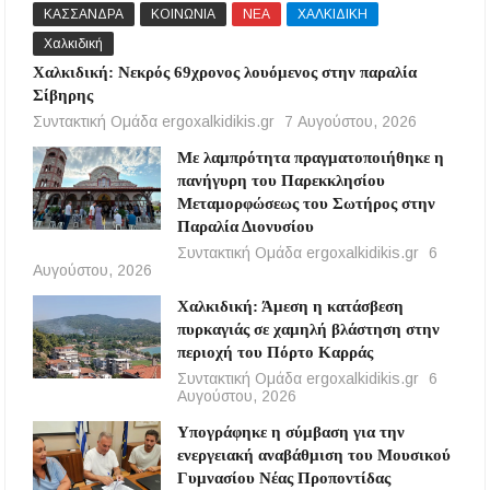
ΚΑΣΣΑΝΔΡΑ
ΚΟΙΝΩΝΙΑ
ΝΕΑ
ΧΑΛΚΙΔΙΚΗ
Χαλκιδική
Χαλκιδική: Νεκρός 69χρονος λουόμενος στην παραλία
Σίβηρης
Συντακτική Ομάδα ergoxalkidikis.gr
7 Αυγούστου, 2026
Με λαμπρότητα πραγματοποιήθηκε η
πανήγυρη του Παρεκκλησίου
Μεταμορφώσεως του Σωτήρος στην
Παραλία Διονυσίου
Συντακτική Ομάδα ergoxalkidikis.gr
6
Αυγούστου, 2026
Χαλκιδική: Άμεση η κατάσβεση
πυρκαγιάς σε χαμηλή βλάστηση στην
περιοχή του Πόρτο Καρράς
Συντακτική Ομάδα ergoxalkidikis.gr
6
Αυγούστου, 2026
Υπογράφηκε η σύμβαση για την
ενεργειακή αναβάθμιση του Μουσικού
Γυμνασίου Νέας Προποντίδας