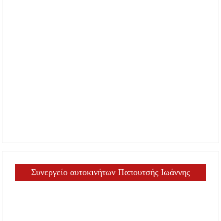
Συνεργείο αυτοκινήτων Παπουτσής Ιωάννης