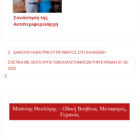
Συνάντηση της
Αντιπεριφερειάρχη
Χαλκιδικής με τον
Διευθυντή
Δευτεροβάθμιας
Πλοήγηση
Εκπαίδευσης και
ΔΙΑΚΟΠΉ ΗΛΕΚΤΡΙΚΟΎ ΡΕΎΜΑΤΟΣ ΣΤΗ ΧΑΛΚΙΔΙΚΉ
την Προϊσταμένη
άρθρων
ΣΧΕΤΙΚΆ ΜΕ ΛΕΙΤΟΥΡΓΊΑ ΤΩΝ ΚΑΤΑΣΤΗΜΆΤΩΝ ΤΗΝ ΚΥΡΙΑΚΉ 07-02-
του ΚΕΔΑΣΥ
2021
Χαλκιδικής
Μπάντης Θεολόγης – Οδική Βοήθεια, Μεταφορές,
Γερανός