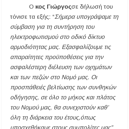
Προποντίδας
Ο
κος Γιώργος
σε δήλωσή του
Δήμος Κασσάνδρας: Εντός μικροβιολογικών
τόνισε τα εξής: “
Σήμερα υπογράψαμε τη
ορίων το νερό στη Σίβηρη – Τέλος η
προληπτική απαγόρευση χρήσης
σύμβαση για τη συντήρηση του
ηλεκτροφωτισμού στο οδικό δίκτυο
Ιερά Πανήγυρις: Κοιμήσεως Θεοτόκου
Πορταριάς Χαλκιδικής
αρμοδιότητας μας. Εξασφαλίζουμε τις
απαραίτητες προϋποθέσεις για την
ασφαλέστερη διέλευση των οχημάτων
και των πεζών στο Νομό μας. Οι
προσπάθειές βελτίωσης των συνθηκών
οδήγησης, σε όλο το μήκος και πλάτος
του Νομού μας, θα συνεχιστούν καθ’
όλη τη διάρκεια του έτους,όπως
υποσχεθήκαμε στους συμπολίτες μας”