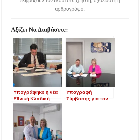
εκφράζουν τον εκάστοτε χρήστη, σχολιαστή ή
αρθρογράφο.
Αξίζει Να Διαβάσετε:
Υπογράφηκε η νέα
Υπογραφή
Εθνική Κλαδική
Σύμβασης για τον
Συλλογική Σύμβαση
καθαρισμό
Εργασίας στον
ρεμάτων
ξενοδοχειακό
αρμοδιότητας Π.Ε.
κλάδο
Χαλκιδικής