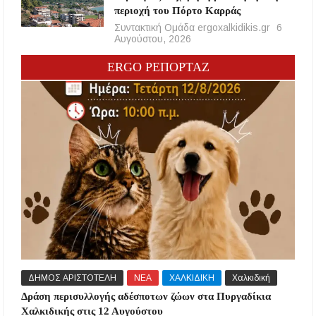
περιοχή του Πόρτο Καρράς
Συντακτική Ομάδα ergoxalkidikis.gr
6
Αυγούστου, 2026
ERGO ΡΕΠΟΡΤΑΖ
ΔΗΜΟΣ ΑΡΙΣΤΟΤΕΛΗ
ΝΕΑ
ΧΑΛΚΙΔΙΚΗ
Χαλκιδική
Δράση περισυλλογής αδέσποτων ζώων στα Πυργαδίκια
Χαλκιδικής στις 12 Αυγούστου