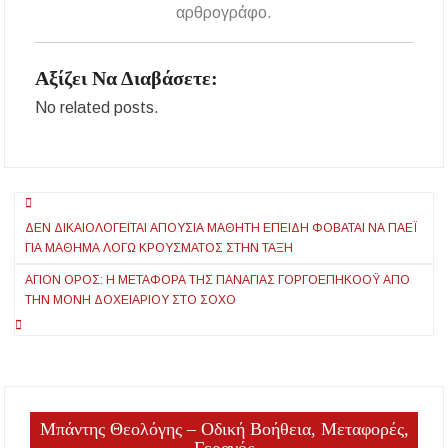
αρθρογράφο.
Αξίζει Να Διαβάσετε:
No related posts.
Πλοήγηση
ΔΕΝ ΔΙΚΑΙΟΛΟΓΕΊΤΑΙ ΑΠΟΥΣΊΑ ΜΑΘΗΤΉ ΕΠΕΙΔΉ ΦΟΒΆΤΑΙ ΝΑ ΠΑΈΙ
άρθρων
ΓΙΑ ΜΆΘΗΜΑ ΛΌΓΩ ΚΡΟΎΣΜΑΤΟΣ ΣΤΗΝ ΤΆΞΗ
ΆΓΙΟΝ ΌΡΟΣ: Η ΜΕΤΑΦΟΡΆ ΤΗΣ ΠΑΝΑΓΊΑΣ ΓΟΡΓΟΕΠΗΚΟΌΥ ΑΠΌ
ΤΗΝ ΜΟΝΉ ΔΟΧΕΙΑΡΊΟΥ ΣΤΟ ΣΟΧΌ
Μπάντης Θεολόγης – Οδική Βοήθεια, Μεταφορές,
Γερανός