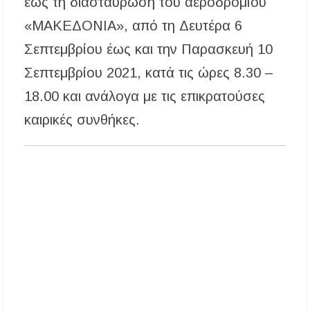
έως τη διασταύρωση του αεροδρομίου
Η ΘΕΙΑ ΜΕΤΑΜΟΡΦΩΣΙΣ ΤΟΥ ΣΩΤΗΡΟΣ
«ΜΑΚΕΔΟΝΙΑ», από τη Δευτέρα 6
ΗΜΩΝ ΙΗΣΟΥ ΧΡΙΣΤΟΥ ΣΤΟ
ΠΛΑΤΑΝΟΧΩΡΙ ΚΑΙ ΣΤΗ ΣΑΡΑΚΗΝΑ
Σεπτεμβρίου έως και την Παρασκευή 10
Σεπτεμβρίου 2021, κατά τις ώρες 8.30 –
Υπογράφηκε η σύμβαση για την ενεργειακή
αναβάθμιση του Μουσικού Γυμνασίου Νέας
Προποντίδας
18.00 και ανάλογα με τις επικρατούσες
καιρικές συνθήκες.