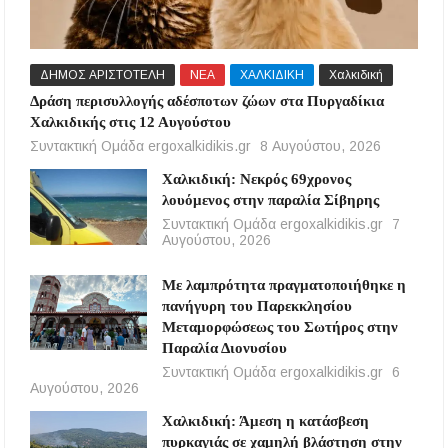
ΔΗΜΟΣ ΑΡΙΣΤΟΤΕΛΗ
ΝΕΑ
ΧΑΛΚΙΔΙΚΗ
Χαλκιδική
Δράση περισυλλογής αδέσποτων ζώων στα Πυργαδίκια
Χαλκιδικής στις 12 Αυγούστου
Συντακτική Ομάδα ergoxalkidikis.gr
8 Αυγούστου, 2026
Χαλκιδική: Νεκρός 69χρονος
λουόμενος στην παραλία Σίβηρης
Συντακτική Ομάδα ergoxalkidikis.gr
7
Αυγούστου, 2026
Με λαμπρότητα πραγματοποιήθηκε η
πανήγυρη του Παρεκκλησίου
Μεταμορφώσεως του Σωτήρος στην
Παραλία Διονυσίου
Συντακτική Ομάδα ergoxalkidikis.gr
6
Αυγούστου, 2026
Χαλκιδική: Άμεση η κατάσβεση
πυρκαγιάς σε χαμηλή βλάστηση στην