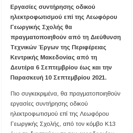
αποχέτευση
Εργασίες συντήρησης οδικού
Χαλκιδική: Νεκρός 69χρονος λουόμενος στην
ηλεκτροφωτισμού επί της Λεωφόρου
παραλία Σίβηρης
Γεωργικής Σχολής θα
Διακοπές ρεύματος σε περιοχές της Χαλκιδικής
πραγματοποιηθούν από τη Διεύθυνση
– Πότε και πού θα σημειωθούν
Τεχνικών Έργων της Περιφέρειας
Νέες χρηματοδοτήσεις από το Πράσινο Ταμείο
Κεντρικής Μακεδονίας από τη
για δήμους της Κεντρικής Μακεδονίας
Δευτέρα 6 Σεπτεμβρίου έως και την
Με λαμπρότητα πραγματοποιήθηκε η
Παρασκευή 10 Σεπτεμβρίου 2021.
πανήγυρη του Παρεκκλησίου Μεταμορφώσεως
του Σωτήρος στην Παραλία Διονυσίου
Πιο συγκεκριμένα, θα πραγματοποιηθούν
Έρευνα απαντάει: Πόσο χρόνο κερδίζουμε
υπερβαίνοντας το όριο ταχύτητας;
εργασίες συντήρησης οδικού
ηλεκτροφωτισμού επί της Λεωφόρου
Χαλκιδική: Άμεση η κατάσβεση πυρκαγιάς σε
χαμηλή βλάστηση στην περιοχή του Πόρτο
Γεωργικής Σχολής, από τον κόμβο Κ13
Καρράς