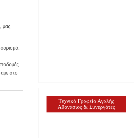
, μας
ροορισμό,
 υποδομές
σαμε στο
Τεχνικό Γραφείο Αγαλής
Αθανάσιος & Συνεργάτες