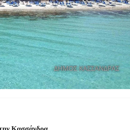
από μικροβιολογική επιβάρυνση
ρισμό – Πολύωρη αναμονή και απώλειες στις κρατήσεις
γούνται στις εκκλησίες
μέσα στην εβδομάδα
 στην Κασσάνδρα