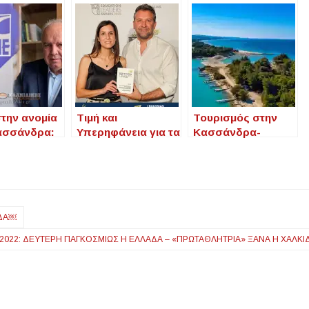
στην ανομία
Τιμή και
Τουρισμός στην
ασσάνδρα:
Υπερηφάνεια για τα
Κασσάνδρα-
άννης
KIDS SAVE LIVES –
Συνεργασία με
εί τον
Μια Διεθνής
Υπουργείο και
γλου για
Διάκριση με Ρίζες
Φορείς για το
παρεμβάσεις
στην Κασσάνδρα
μέλλον του
προορισμού
ΆΔΑ￼
 2022: ΔΕΎΤΕΡΗ ΠΑΓΚΟΣΜΊΩΣ Η ΕΛΛΆΔΑ – «ΠΡΩΤΑΘΛΉΤΡΙΑ» ΞΑΝΆ Η ΧΑΛΚΙΔΙ