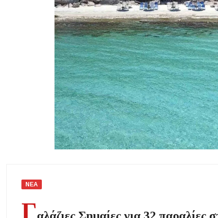
Σίβηρη Χαλκιδικής: Απαγόρευση χρήσης του νερού για πόση μετά 
Χαλκιδική: Οι ουρές στα σύνορα των Ευζώνων «φρενάρουν» τον του
Μεταμόρφωση του Σωτήρος: Ο συμβολισμός των σταφυλιών που ευλο
Μουσική Εκδήλωση της Φιλαρμονικής Μεγάλης Παναγίας
Πτώση στις τιμές των καυσίμων: Κάτω από τα 2 ευρώ η αμόλυβδη 
ΝΕΑ
Γ
αλάζιες Σημαίες για 32 παραλίες