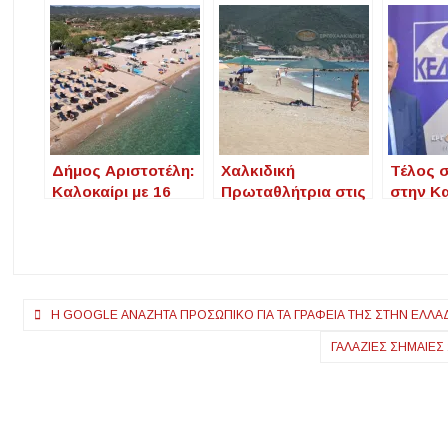
Δήμος Αριστοτέλη:
Χαλκιδική
Τέλος 
Καλοκαίρι με 16
Πρωταθλήτρια στις
στην Κ
Γαλάζιες Σημαίες
Γαλάζιες Σημαίες:
Παπαγι
και οργανωμένες
93 βραβευμένες
κατηγορ
παραλίες
ακτές για το 2025
Κυρίζο
ιερές 
Πλοήγηση
H GOOGLE ΑΝΑΖΗΤΆ ΠΡΟΣΩΠΙΚΌ ΓΙΑ ΤΑ ΓΡΑΦΕΊΑ ΤΗΣ ΣΤΗΝ ΕΛΛ
άρθρων
ΓΑΛΆΖΙΕΣ ΣΗΜΑΊΕΣ