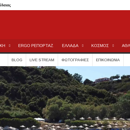
ίδαιας
εις και πρόστιμα μετά τους ελέγχους
ολύγυρο– Δικαίωση της διεκδίκησης του Δήμου Πολυγύρου
ια ύδρευση και αποχέτευση
ΕΡΓΟΧΑΛΚ
Ειδήσεις και Νέα για την Ελλάδα και τον κόσμο.
ΙΚΗ
ERGO ΡΕΠΟΡΤΑΖ
ΕΛΛΑΔΑ
ΚΟΣΜΟΣ
ΑΘΛ
σημειωθούν
ρικής Μακεδονίας
BLOG
LIVE STREAM
ΦΩΤΟΓΡΑΦΊΕΣ
ΕΠΙΚΟΙΝΩΝΊΑ
 Μεταμορφώσεως του Σωτήρος στην Παραλία Διονυσίου
χύτητας;
ην περιοχή του Πόρτο Καρράς
ΤΟΥ ΣΤΟ ΠΛΑΤΑΝΟΧΩΡΙ ΚΑΙ ΣΤΗ ΣΑΡΑΚΗΝΑ
κού Γυμνασίου Νέας Προποντίδας
ηρη – Τέλος η προληπτική απαγόρευση χρήσης
ατος «ΠΡΟΛΑΜΒΑΝΩ» έως το 2030