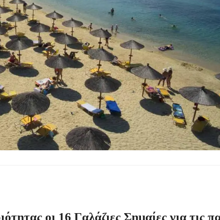
μέσα στην εβδομάδα
τών – Στους 43.000 οι συνολικοί ωφελούμενοι
όγραμμα των ιερών ακολουθιών
ή συναυλία στον Πύργο
ότητας οι 16 Γαλάζιες Σημαίες για τις π