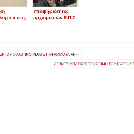
κή
Υποψηφιότητες
λήτρια στις
αρχαιρεσιών Ε.Π.Σ.
ς Σημαίες:
Χαλκιδικής για τις
βευμένες
εκλογές 12 Μαΐου
ια το 2025
2025
 ΈΡΓΟΥ COASTING PLUS ΣΤΗΝ ΑΜΜΟΥΛΙΑΝΉ
ΑΓΏΝΕΣ ΜΠΆΣΚΕΤ ΠΡΟΣ ΤΙΜΉ ΤΟΥ ΓΙΏΡΓΟΥ