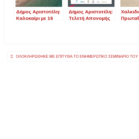
Δήμος Αριστοτέλη:
Δήμος Αριστοτέλη:
Χαλκιδι
Καλοκαίρι με 16
Τελετή Απονομής
Πρωταθ
Γαλάζιες Σημαίες
Βραβείων
Γαλάζιε
και οργανωμένες
Ποιότητας
93 βρα
παραλίες
ακτές γ
Πλοήγηση
ΟΛΟΚΛΗΡΏΘΗΚΕ ΜΕ ΕΠΙΤΥΧΊΑ ΤΟ ΕΝΗΜΕΡΩΤΙΚΌ ΣΕΜΙΝΆΡΙΟ ΤΟΥ
άρθρων