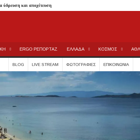
ια ύδρευση και αποχέτευση
σημειωθούν
ρικής Μακεδονίας
ΕΡΓΟΧΑΛΚ
Ειδήσεις και Νέα για την Ελλάδα και τον κόσμο.
 Μεταμορφώσεως του Σωτήρος στην Παραλία Διονυσίου
ΙΚΗ
ERGO ΡΕΠΟΡΤΑΖ
ΕΛΛΑΔΑ
ΚΟΣΜΟΣ
ΑΘΛ
χύτητας;
ην περιοχή του Πόρτο Καρράς
BLOG
LIVE STREAM
ΦΩΤΟΓΡΑΦΊΕΣ
ΕΠΙΚΟΙΝΩΝΊΑ
ΤΟΥ ΣΤΟ ΠΛΑΤΑΝΟΧΩΡΙ ΚΑΙ ΣΤΗ ΣΑΡΑΚΗΝΑ
κού Γυμνασίου Νέας Προποντίδας
ηρη – Τέλος η προληπτική απαγόρευση χρήσης
ατος «ΠΡΟΛΑΜΒΑΝΩ» έως το 2030
από μικροβιολογική επιβάρυνση
ρισμό – Πολύωρη αναμονή και απώλειες στις κρατήσεις
γούνται στις εκκλησίες