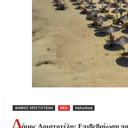
Μουσική Εκδήλωση της Φιλαρμονικής Μεγάλης Παναγίας
Πτώση στις τιμές των καυσίμων: Κάτω από τα 2 ευρώ η αμόλυβδη 
ΔΥΠΑ: Νέες 8.000 θέσεις εργασίας για ανέργους ηλικίας 55 έως 67 ε
Δεκαπενταύγουστος 2026 στη Μεγάλη Παναγία Χαλκιδικής – Το πρ
Η Φωτεινή Βελεσιώτου έρχεται στην Ουρανούπολη για μια μοναδικ
ΔΗΜΟΣ ΑΡΙΣΤΟΤΕΛΗ
ΝΕΑ
Χαλκιδική
Δ
ήμος Αριστοτέλη: Επιβεβαίωση ποι