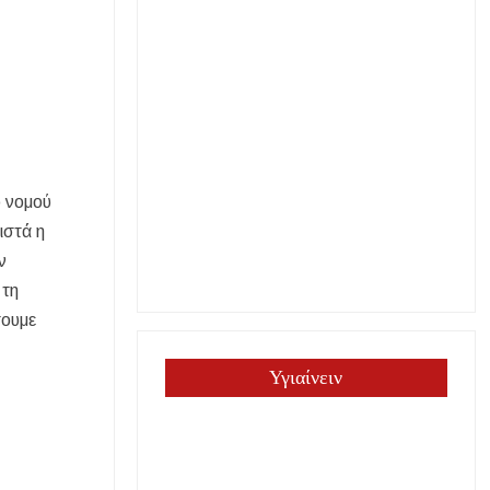
υ νομού
ιστά η
ν
 τη
σουμε
Υγιαίνειν