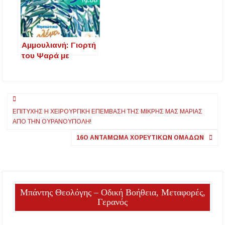
μονάδα.
Αμμουλιανή: Γιορτή
του Ψαρά με
νησιώτικο γλέντι
και θαλασσινές
γεύσεις
Πλοήγηση
ΕΠΙΤΥΧΉΣ Η ΧΕΙΡΟΥΡΓΙΚΉ ΕΠΈΜΒΑΣΗ ΤΗΣ ΜΙΚΡΉΣ ΜΑΣ ΜΑΡΊΑΣ
άρθρων
ΑΠΌ ΤΗΝ ΟΥΡΑΝΟΎΠΟΛΗ!
16Ο AΝΤΆΜΩΜΑ XΟΡΕΥΤΙΚΏΝ OΜΆΔΩΝ
Μπάντης Θεολόγης – Οδική Βοήθεια, Μεταφορές,
Γερανός