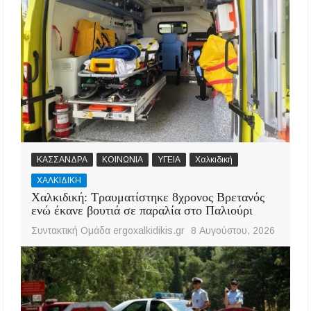
ΚΑΣΣΑΝΔΡΑ
ΚΟΙΝΩΝΙΑ
ΥΓΕΙΑ
Χαλκιδική
ΧΑΛΚΙΔΙΚΗ
Χαλκιδική: Τραυματίστηκε 8χρονος Βρετανός
ενώ έκανε βουτιά σε παραλία στο Παλιούρι
Συντακτική Ομάδα ergoxalkidikis.gr
8 Αυγούστου, 2026