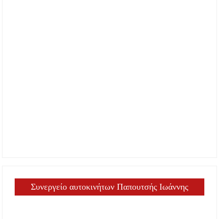
Συνεργείο αυτοκινήτων Παπουτσής Ιωάννης