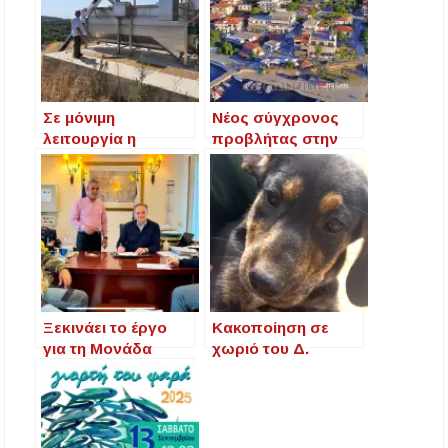
Σε μόνιμη
Νέος σύγχρονος
λειτουργία η
προβλήτας στην
Μονάδα
Αμμουλιανή –
Προεπεξεργασίας
Ενίσχυση της
Βοθρολυμάτων
ακτοπλοΐας με
στην Αμμουλιανή
ίδιους πόρους του
Λιμενικού Ταμείου
Ξεκινάει το έργο
Κακοποίηση σε
για τη Μονάδα
χωριό του Δ.
Βιολογικού
Πολυγύρου έκοψαν
Καθαρισμού
αυτιά από
λυμάτων της
κουταβάκι σε
Μ.Παναγίας
κτηνοτροφική