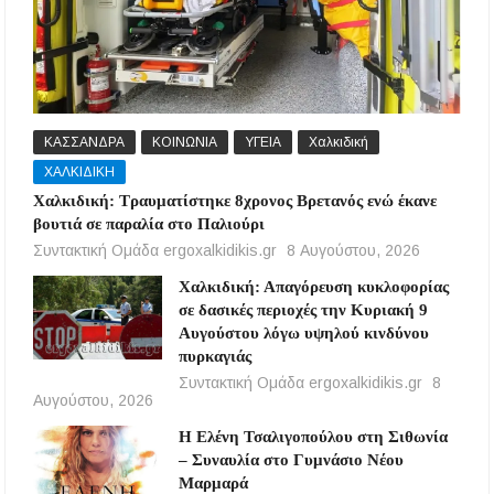
ΚΑΣΣΑΝΔΡΑ
ΚΟΙΝΩΝΙΑ
ΥΓΕΙΑ
Χαλκιδική
ΧΑΛΚΙΔΙΚΗ
Χαλκιδική: Τραυματίστηκε 8χρονος Βρετανός ενώ έκανε
βουτιά σε παραλία στο Παλιούρι
Συντακτική Ομάδα ergoxalkidikis.gr
8 Αυγούστου, 2026
Χαλκιδική: Απαγόρευση κυκλοφορίας
σε δασικές περιοχές την Κυριακή 9
Αυγούστου λόγω υψηλού κινδύνου
πυρκαγιάς
Συντακτική Ομάδα ergoxalkidikis.gr
8
Αυγούστου, 2026
Η Ελένη Τσαλιγοπούλου στη Σιθωνία
– Συναυλία στο Γυμνάσιο Νέου
Μαρμαρά